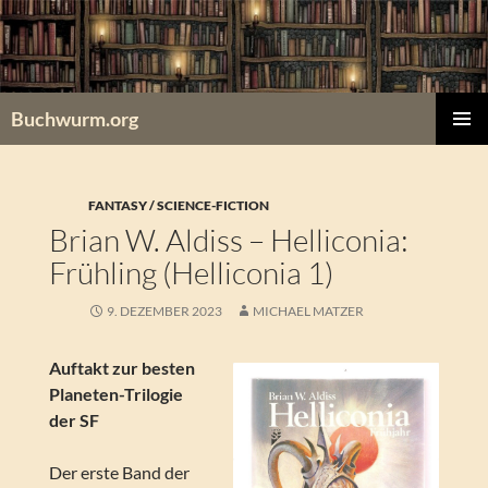
Zum
Inhalt
springen
Buchwurm.org
PRIMÄR
MENÜ
FANTASY / SCIENCE-FICTION
Brian W. Aldiss – Helliconia:
Frühling (Helliconia 1)
9. DEZEMBER 2023
MICHAEL MATZER
Auftakt zur besten
Planeten-Trilogie
der SF
Der erste Band der