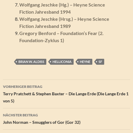
Wolfgang Jeschke (Hg.) – Heyne Science
Fiction Jahresband 1994
Wolfgang Jeschke (Hrsg.) – Heyne Science
Fiction Jahresband 1989
Gregory Benford – Foundation’s Fear (2.
Foundation-Zyklus 1)
BRIAN W. ALDISS
HELLICONIA
HEYNE
SF
Beitragsnavigation
VORHERIGER BEITRAG
Terry Pratchett & Stephen Baxter – Die Lange Erde (Die Lange Erde 1
von 5)
NÄCHSTER BEITRAG
John Norman – Smugglers of Gor (Gor 32)