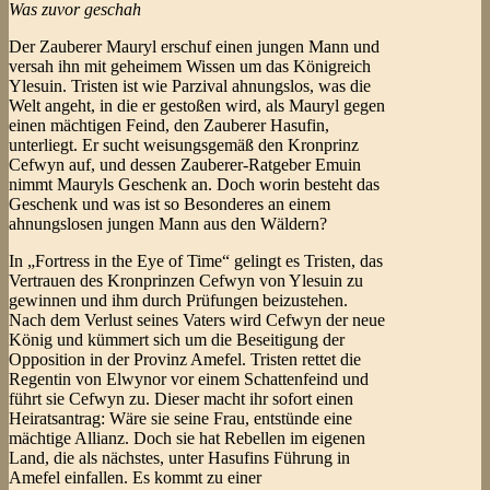
Was zuvor geschah
Der Zauberer Mauryl erschuf einen jungen Mann und
versah ihn mit geheimem Wissen um das Königreich
Ylesuin. Tristen ist wie Parzival ahnungslos, was die
Welt angeht, in die er gestoßen wird, als Mauryl gegen
einen mächtigen Feind, den Zauberer Hasufin,
unterliegt. Er sucht weisungsgemäß den Kronprinz
Cefwyn auf, und dessen Zauberer-Ratgeber Emuin
nimmt Mauryls Geschenk an. Doch worin besteht das
Geschenk und was ist so Besonderes an einem
ahnungslosen jungen Mann aus den Wäldern?
In „Fortress in the Eye of Time“ gelingt es Tristen, das
Vertrauen des Kronprinzen Cefwyn von Ylesuin zu
gewinnen und ihm durch Prüfungen beizustehen.
Nach dem Verlust seines Vaters wird Cefwyn der neue
König und kümmert sich um die Beseitigung der
Opposition in der Provinz Amefel. Tristen rettet die
Regentin von Elwynor vor einem Schattenfeind und
führt sie Cefwyn zu. Dieser macht ihr sofort einen
Heiratsantrag: Wäre sie seine Frau, entstünde eine
mächtige Allianz. Doch sie hat Rebellen im eigenen
Land, die als nächstes, unter Hasufins Führung in
Amefel einfallen. Es kommt zu einer