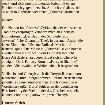
steckt und sich einem drohenden Krieg mit einem
Nachbarreich gegenübersieht. Ähnlich verhält es sich
so auch in Cherryhs vier ersten „Fortress“-Romanen.
Namen
Die Namen im „Fortress“-Zyklus, die der walisischen
Tradition entspringen, erinnern mich an Cherryhs
Doppelroman „Der Baum der Schwerter und
Juwelen“ (The Dreaming Tree), in der auch Arafel, die
letzte Elbin, ebenfalls eine Rolle als Macht und
Retterin spielt. Die Magie in „Fortress“ ist von höchst
zweifelhafter Natur, weil vom Feind missbraucht.
Diese Art düsterer Zauberei findet sich in Cherryhs
einzigem Dark-Fantasy-Roman „Faery in Shadow“
wieder. Alle erwähnten Werke habe ich besprochen.
Vielleicht sind Cherryh auch die Deryni-Romane von
Katherine Kurtz untergekommen. Parallelen dazu sind
jedenfalls ebenso unübersehbar. Doch vielen dieser
Vorgänger (außer Kurtz) fehlt es an der detaillierten
Beschreibung der Welt, in der das Geschehen spielt.
Keiner schreibt so glaubwürdig wie Cherryh.
Unterm Strich