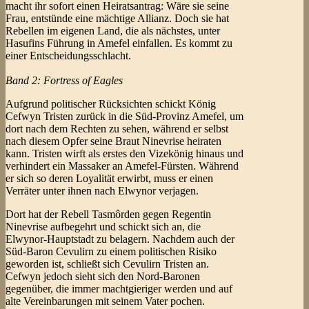
macht ihr sofort einen Heiratsantrag: Wäre sie seine
Frau, entstünde eine mächtige Allianz. Doch sie hat
Rebellen im eigenen Land, die als nächstes, unter
Hasufins Führung in Amefel einfallen. Es kommt zu
einer Entscheidungsschlacht.
Band 2: Fortress of Eagles
Aufgrund politischer Rücksichten schickt König
Cefwyn Tristen zurück in die Süd-Provinz Amefel, um
dort nach dem Rechten zu sehen, während er selbst
nach diesem Opfer seine Braut Ninevrise heiraten
kann. Tristen wirft als erstes den Vizekönig hinaus und
verhindert ein Massaker an Amefel-Fürsten. Während
er sich so deren Loyalität erwirbt, muss er einen
Verräter unter ihnen nach Elwynor verjagen.
Dort hat der Rebell Tasmôrden gegen Regentin
Ninevrise aufbegehrt und schickt sich an, die
Elwynor-Hauptstadt zu belagern. Nachdem auch der
Süd-Baron Cevulirn zu einem politischen Risiko
geworden ist, schließt sich Cevulirn Tristen an.
Cefwyn jedoch sieht sich den Nord-Baronen
gegenüber, die immer machtgieriger werden und auf
alte Vereinbarungen mit seinem Vater pochen.