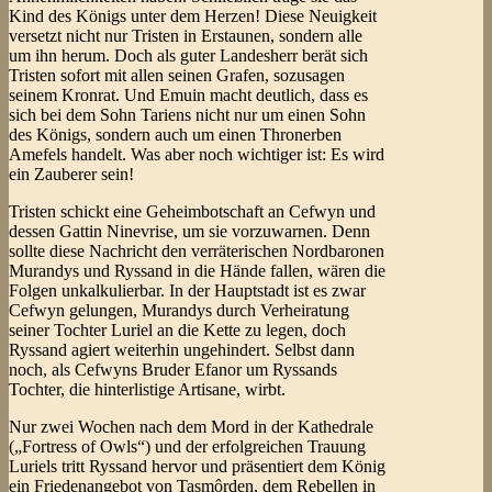
Kind des Königs unter dem Herzen! Diese Neuigkeit
versetzt nicht nur Tristen in Erstaunen, sondern alle
um ihn herum. Doch als guter Landesherr berät sich
Tristen sofort mit allen seinen Grafen, sozusagen
seinem Kronrat. Und Emuin macht deutlich, dass es
sich bei dem Sohn Tariens nicht nur um einen Sohn
des Königs, sondern auch um einen Thronerben
Amefels handelt. Was aber noch wichtiger ist: Es wird
ein Zauberer sein!
Tristen schickt eine Geheimbotschaft an Cefwyn und
dessen Gattin Ninevrise, um sie vorzuwarnen. Denn
sollte diese Nachricht den verräterischen Nordbaronen
Murandys und Ryssand in die Hände fallen, wären die
Folgen unkalkulierbar. In der Hauptstadt ist es zwar
Cefwyn gelungen, Murandys durch Verheiratung
seiner Tochter Luriel an die Kette zu legen, doch
Ryssand agiert weiterhin ungehindert. Selbst dann
noch, als Cefwyns Bruder Efanor um Ryssands
Tochter, die hinterlistige Artisane, wirbt.
Nur zwei Wochen nach dem Mord in der Kathedrale
(„Fortress of Owls“) und der erfolgreichen Trauung
Luriels tritt Ryssand hervor und präsentiert dem König
ein Friedenangebot von Tasmôrden, dem Rebellen in