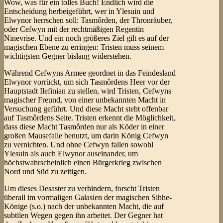
Wow, was für ein tolles Buch! Endlich wird die
Entscheidung herbeigeführt, wer in Ylesuin und
Elwynor herrschen soll: Tasmôrden, der Thronräuber,
oder Cefwyn mit der rechtmäßigen Regentin
Ninevrise. Und ein noch größeres Ziel gilt es auf der
magischen Ebene zu erringen: Tristen muss seinem
wichtigsten Gegner bislang widerstehen.
Während Cefwyns Armee geordnet in das Feindesland
Elwynor vorrückt, um sich Tasmôrdens Heer vor der
Hauptstadt Ilefinian zu stellen, wird Tristen, Cefwyns
magischer Freund, von einer unbekannten Macht in
Versuchung geführt. Und diese Macht steht offenbar
auf Tasmôrdens Seite. Tristen erkennt die Möglichkeit,
dass diese Macht Tasmôrden nur als Köder in einer
großen Mausefalle benutzt, um darin König Cefwyn
zu vernichten. Und ohne Cefwyn fallen sowohl
Ylesuin als auch Elwynor auseinander, um
höchstwahrscheinlich einen Bürgerkrieg zwischen
Nord und Süd zu zeitigen.
Um dieses Desaster zu verhindern, forscht Tristen
überall im vormaligen Galasien der magischen Sihhe-
Könige (s.o.) nach der unbekannten Macht, die auf
subtilen Wegen gegen ihn arbeitet. Der Gegner hat