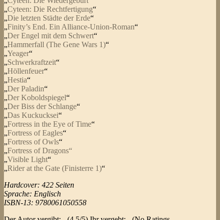
„
Cyteen: Die Wiedergeburt
“
„
Cyteen: Die Rechtfertigung
“
„
Die letzten Städte der Erde
“
„
Finity’s End. Ein Alliance-Union-Roman
“
„
Der Engel mit dem Schwert
“
„
Hammerfall (The Gene Wars 1)
“
„
Yeager
“
„
Schwerkraftzeit
“
„
Höllenfeuer
“
„
Hestia
“
„
Der Paladin
“
„
Der Koboldspiegel
“
„
Der Biss der Schlange
“
„
Das Kuckucksei
“
„
Fortress in the Eye of Time
“
„
Fortress of Eagles
“
„
Fortress of Owls
“
„
Fortress of Dragons“
„
Visible Light
“
„
Rider at the Gate (Finisterre 1)
“
Hardcover: 422 Seiten
Sprache: Englisch
ISBN-13: 9780061050558
Der Autor vergibt:
(4.5/5) Ihr vergebt:
(No Ratings