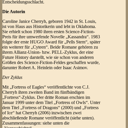
Entscheidungsschlacht.
Die Autorin
Caroline Janice Cherryh, geboren 1942 in St. Louis,
ist von Haus aus Historikerin und lebt in Oklahoma.
Sie erhielt schon 1980 ihren ersten Science-Fiction-
Preis für ihre umwerfende Novelle „Kassandra“. 1983
folgte der erste HUGO Award für „Pells Stern“, später
ein weiterer für „Cyteen“. Beide Romane gehören zu
ihrem Allianz-Union- bzw. PELL-Zyklus, der eine
Future History darstellt, wie sie schon von anderen
Größen des Science-Fiction-Feldes geschaffen wurde,
darunter Robert A. Heinlein oder Isaac Asimov.
Der Zyklus
Mit „Fortress of Eagles“ veröffentlichte von C.J.
Cherryh ihren zweiten Band im fünfbändigen
„Fortress“-Zyklus. Der dritte Roman erschien im
Januar 1999 unter dem Titel „Fortress of Owls“. Unter
dem Titel „Fortress of Dragons“ (2000) und „Fortress
of Ice“ hat Cherryh (2006) inzwischen zwei
abschließende Romane veröffentlicht (siehe unten).
Zusammenfassungen: siehe unten die