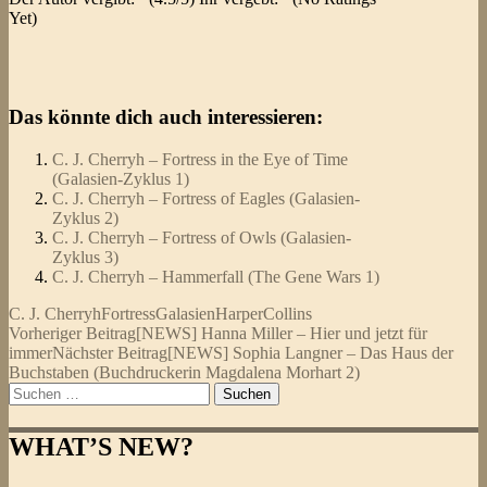
Yet)
Das könnte dich auch interessieren:
C. J. Cherryh – Fortress in the Eye of Time
(Galasien-Zyklus 1)
C. J. Cherryh – Fortress of Eagles (Galasien-
Zyklus 2)
C. J. Cherryh – Fortress of Owls (Galasien-
Zyklus 3)
C. J. Cherryh – Hammerfall (The Gene Wars 1)
C. J. Cherryh
Fortress
Galasien
HarperCollins
Beitragsnavigation
Vorheriger Beitrag
[NEWS] Hanna Miller – Hier und jetzt für
immer
Nächster Beitrag
[NEWS] Sophia Langner – Das Haus der
Buchstaben (Buchdruckerin Magdalena Morhart 2)
Suchen
nach:
WHAT’S NEW?