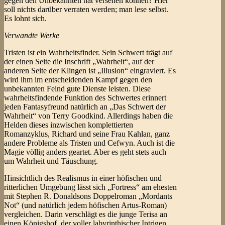
gegen den Unbekannten hat versehen können? Hier
soll nichts darüber verraten werden; man lese selbst.
Es lohnt sich.
Verwandte Werke
Tristen ist ein Wahrheitsfinder. Sein Schwert trägt auf
der einen Seite die Inschrift „Wahrheit“, auf der
anderen Seite der Klingen ist „Illusion“ eingraviert. Es
wird ihm im entscheidenden Kampf gegen den
unbekannten Feind gute Dienste leisten. Diese
wahrheitsfindende Funktion des Schwertes erinnert
jeden Fantasyfreund natürlich an „Das Schwert der
Wahrheit“ von Terry Goodkind. Allerdings haben die
Helden dieses inzwischen komplettierten
Romanzyklus, Richard und seine Frau Kahlan, ganz
andere Probleme als Tristen und Cefwyn. Auch ist die
Magie völlig anders geartet. Aber es geht stets auch
um Wahrheit und Täuschung.
Hinsichtlich des Realismus in einer höfischen und
ritterlichen Umgebung lässt sich „Fortress“ am ehesten
mit Stephen R. Donaldsons Doppelroman „Mordants
Not“ (und natürlich jedem höfischen Artus-Roman)
vergleichen. Darin verschlägt es die junge Terisa an
einen Königshof, der voller labyrinthischer Intrigen