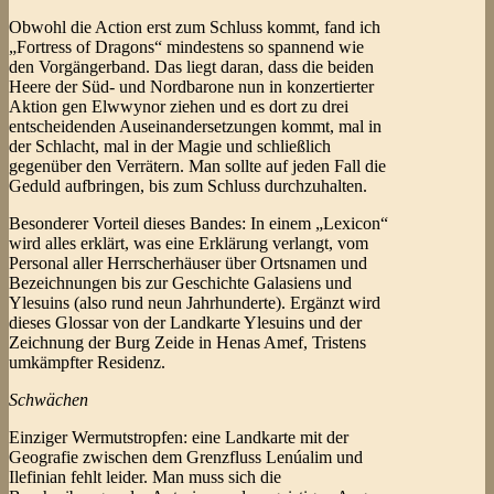
Obwohl die Action erst zum Schluss kommt, fand ich
„Fortress of Dragons“ mindestens so spannend wie
den Vorgängerband. Das liegt daran, dass die beiden
Heere der Süd- und Nordbarone nun in konzertierter
Aktion gen Elwwynor ziehen und es dort zu drei
entscheidenden Auseinandersetzungen kommt, mal in
der Schlacht, mal in der Magie und schließlich
gegenüber den Verrätern. Man sollte auf jeden Fall die
Geduld aufbringen, bis zum Schluss durchzuhalten.
Besonderer Vorteil dieses Bandes: In einem „Lexicon“
wird alles erklärt, was eine Erklärung verlangt, vom
Personal aller Herrscherhäuser über Ortsnamen und
Bezeichnungen bis zur Geschichte Galasiens und
Ylesuins (also rund neun Jahrhunderte). Ergänzt wird
dieses Glossar von der Landkarte Ylesuins und der
Zeichnung der Burg Zeide in Henas Amef, Tristens
umkämpfter Residenz.
Schwächen
Einziger Wermutstropfen: eine Landkarte mit der
Geografie zwischen dem Grenzfluss Lenúalim und
Ilefinian fehlt leider. Man muss sich die