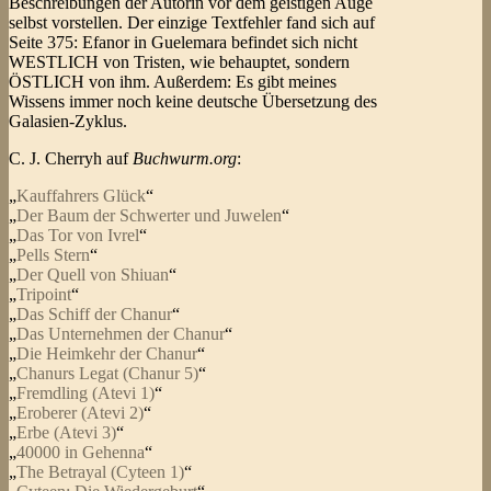
Beschreibungen der Autorin vor dem geistigen Auge
selbst vorstellen. Der einzige Textfehler fand sich auf
Seite 375: Efanor in Guelemara befindet sich nicht
WESTLICH von Tristen, wie behauptet, sondern
ÖSTLICH von ihm. Außerdem: Es gibt meines
Wissens immer noch keine deutsche Übersetzung des
Galasien-Zyklus.
C. J. Cherryh auf
Buchwurm.org
:
„
Kauffahrers Glück
“
„
Der Baum der Schwerter und Juwelen
“
„
Das Tor von Ivrel
“
„
Pells Stern
“
„
Der Quell von Shiuan
“
„
Tripoint
“
„
Das Schiff der Chanur
“
„
Das Unternehmen der Chanur
“
„
Die Heimkehr der Chanur
“
„
Chanurs Legat (Chanur 5)
“
„
Fremdling (Atevi 1)
“
„
Eroberer (Atevi 2)
“
„
Erbe (Atevi 3)
“
„
40000 in Gehenna
“
„
The Betrayal (Cyteen 1)
“