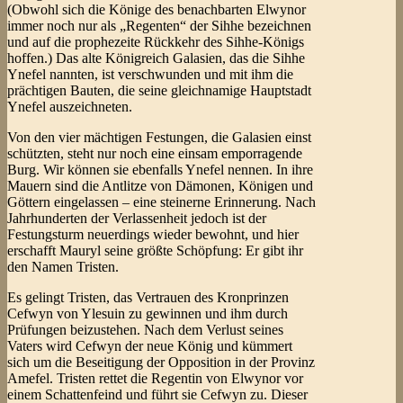
(Obwohl sich die Könige des benachbarten Elwynor
immer noch nur als „Regenten“ der Sihhe bezeichnen
und auf die prophezeite Rückkehr des Sihhe-Königs
hoffen.) Das alte Königreich Galasien, das die Sihhe
Ynefel nannten, ist verschwunden und mit ihm die
prächtigen Bauten, die seine gleichnamige Hauptstadt
Ynefel auszeichneten.
Von den vier mächtigen Festungen, die Galasien einst
schützten, steht nur noch eine einsam emporragende
Burg. Wir können sie ebenfalls Ynefel nennen. In ihre
Mauern sind die Antlitze von Dämonen, Königen und
Göttern eingelassen – eine steinerne Erinnerung. Nach
Jahrhunderten der Verlassenheit jedoch ist der
Festungsturm neuerdings wieder bewohnt, und hier
erschafft Mauryl seine größte Schöpfung: Er gibt ihr
den Namen Tristen.
Es gelingt Tristen, das Vertrauen des Kronprinzen
Cefwyn von Ylesuin zu gewinnen und ihm durch
Prüfungen beizustehen. Nach dem Verlust seines
Vaters wird Cefwyn der neue König und kümmert
sich um die Beseitigung der Opposition in der Provinz
Amefel. Tristen rettet die Regentin von Elwynor vor
einem Schattenfeind und führt sie Cefwyn zu. Dieser