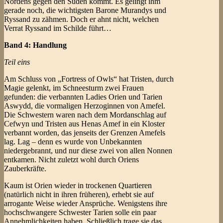
Nordens gegen den Süden kommt. Es gelingt ihm
gerade noch, die wichtigsten Barone Murandys und
Ryssand zu zähmen. Doch er ahnt nicht, welchen
Verrat Ryssand im Schilde führt…
Band 4: Handlung
Teil eins
Am Schluss von „Fortress of Owls“ hat Tristen, durch
Magie gelenkt, im Schneesturm zwei Frauen
gefunden: die verbannten Ladies Orien und Tarien
Aswydd, die vormaligen Herzoginnen von Amefel.
Die Schwestern waren nach dem Mordanschlag auf
Cefwyn und Tristen aus Henas Amef in ein Kloster
verbannt worden, das jenseits der Grenzen Amefels
lag. Lag – denn es wurde von Unbekannten
niedergebrannt, und nur diese zwei von allen Nonnen
entkamen. Nicht zuletzt wohl durch Oriens
Zauberkräfte.
Kaum ist Orien wieder in trockenen Quartieren
(natürlich nicht in ihren früheren), erhebt sie auf
arrogante Weise wieder Ansprüche. Wenigstens ihre
hochschwangere Schwester Tarien solle ein paar
Annehmlichkeiten haben. Schließlich trage sie das