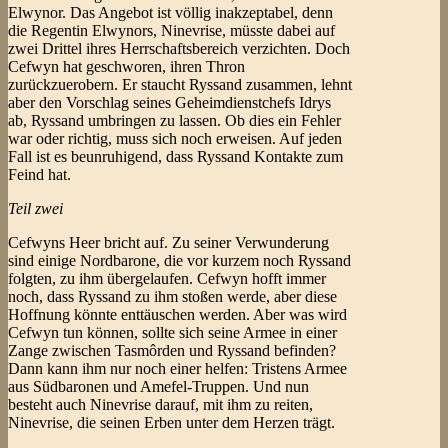
Elwynor. Das Angebot ist völlig inakzeptabel, denn
die Regentin Elwynors, Ninevrise, müsste dabei auf
zwei Drittel ihres Herrschaftsbereich verzichten. Doch
Cefwyn hat geschworen, ihren Thron
zurückzuerobern. Er staucht Ryssand zusammen, lehnt
aber den Vorschlag seines Geheimdienstchefs Idrys
ab, Ryssand umbringen zu lassen. Ob dies ein Fehler
war oder richtig, muss sich noch erweisen. Auf jeden
Fall ist es beunruhigend, dass Ryssand Kontakte zum
Feind hat.
Teil zwei
Cefwyns Heer bricht auf. Zu seiner Verwunderung
sind einige Nordbarone, die vor kurzem noch Ryssand
folgten, zu ihm übergelaufen. Cefwyn hofft immer
noch, dass Ryssand zu ihm stoßen werde, aber diese
Hoffnung könnte enttäuschen werden. Aber was wird
Cefwyn tun können, sollte sich seine Armee in einer
Zange zwischen Tasmôrden und Ryssand befinden?
Dann kann ihm nur noch einer helfen: Tristens Armee
aus Südbaronen und Amefel-Truppen. Und nun
besteht auch Ninevrise darauf, mit ihm zu reiten,
Ninevrise, die seinen Erben unter dem Herzen trägt.