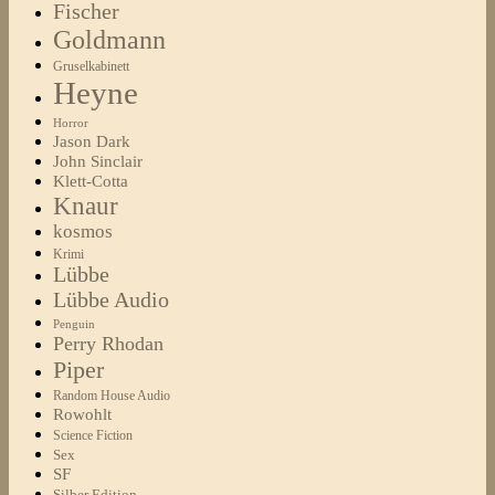
Fischer
Goldmann
Gruselkabinett
Heyne
Horror
Jason Dark
John Sinclair
Klett-Cotta
Knaur
kosmos
Krimi
Lübbe
Lübbe Audio
Penguin
Perry Rhodan
Piper
Random House Audio
Rowohlt
Science Fiction
Sex
SF
Silber Edition