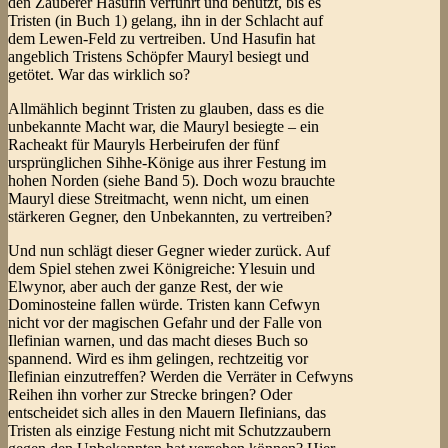
den Zauberer Hasufin verführt und benutzt, bis es
Tristen (in Buch 1) gelang, ihn in der Schlacht auf
dem Lewen-Feld zu vertreiben. Und Hasufin hat
angeblich Tristens Schöpfer Mauryl besiegt und
getötet. War das wirklich so?
Allmählich beginnt Tristen zu glauben, dass es die
unbekannte Macht war, die Mauryl besiegte – ein
Racheakt für Mauryls Herbeirufen der fünf
ursprünglichen Sihhe-Könige aus ihrer Festung im
hohen Norden (siehe Band 5). Doch wozu brauchte
Mauryl diese Streitmacht, wenn nicht, um einen
stärkeren Gegner, den Unbekannten, zu vertreiben?
Und nun schlägt dieser Gegner wieder zurück. Auf
dem Spiel stehen zwei Königreiche: Ylesuin und
Elwynor, aber auch der ganze Rest, der wie
Dominosteine fallen würde. Tristen kann Cefwyn
nicht vor der magischen Gefahr und der Falle von
Ilefinian warnen, und das macht dieses Buch so
spannend. Wird es ihm gelingen, rechtzeitig vor
Ilefinian einzutreffen? Werden die Verräter in Cefwyns
Reihen ihn vorher zur Strecke bringen? Oder
entscheidet sich alles in den Mauern Ilefinians, das
Tristen als einzige Festung nicht mit Schutzzaubern