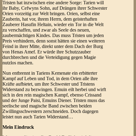
Tristen hat inzwischen eine andere Sorge: Tarien will
ihr Baby, Cefwyns Sohn, auf Drängen ihrer Schwester
Orien vorzeitig zur Welt bringen. Orien, selbst eine
Zauberin, hat vor, ihrem Herrn, dem geisterhaften
Zauberer Hasufin Heltain, wieder ein Tor in die Welt
zu verschaffen, und zwar als Seele des neuen,
zaubermächtigen Kindes. Das muss Tristen um jeden
Preis verhindern, denn sonst hätten sie einen weiteren
Feind in ihrer Mitte, direkt unter dem Dach der Burg
von Henas Amef. Er würde ihre Schutzzauber
durchbrechen und die Verteidigung gegen Magie
nutzlos machen.
Nun entbrennt in Tariens Kemenate ein erbitterter
Kampf auf Leben und Tod, in dem Orien alle ihre
Kräfte aufbietet, um ihre Schwester und Tristens
Widerstand zu bezwingen. Emuin eilt herbei und wirft
sich in den rein magischen Kampf, ebenso Crissand
und der Junge Paisi, Emuins Diener. Tristen muss das
seelische und magische Band zwischen beiden
Zwillingsschwestern zerschneiden. Doch dagegen
leistet nun auch Tarien Widerstand…
Mein Eindruck