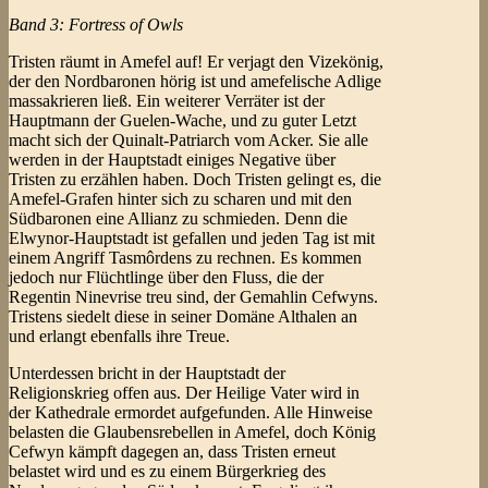
Band 3: Fortress of Owls
Tristen räumt in Amefel auf! Er verjagt den Vizekönig,
der den Nordbaronen hörig ist und amefelische Adlige
massakrieren ließ. Ein weiterer Verräter ist der
Hauptmann der Guelen-Wache, und zu guter Letzt
macht sich der Quinalt-Patriarch vom Acker. Sie alle
werden in der Hauptstadt einiges Negative über
Tristen zu erzählen haben. Doch Tristen gelingt es, die
Amefel-Grafen hinter sich zu scharen und mit den
Südbaronen eine Allianz zu schmieden. Denn die
Elwynor-Hauptstadt ist gefallen und jeden Tag ist mit
einem Angriff Tasmôrdens zu rechnen. Es kommen
jedoch nur Flüchtlinge über den Fluss, die der
Regentin Ninevrise treu sind, der Gemahlin Cefwyns.
Tristens siedelt diese in seiner Domäne Althalen an
und erlangt ebenfalls ihre Treue.
Unterdessen bricht in der Hauptstadt der
Religionskrieg offen aus. Der Heilige Vater wird in
der Kathedrale ermordet aufgefunden. Alle Hinweise
belasten die Glaubensrebellen in Amefel, doch König
Cefwyn kämpft dagegen an, dass Tristen erneut
belastet wird und es zu einem Bürgerkrieg des