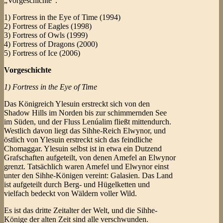
„Vorgeschichte“.
1) Fortress in the Eye of Time (1994)
2) Fortress of Eagles (1998)
3) Fortress of Owls (1999)
4) Fortress of Dragons (2000)
5) Fortress of Ice (2006)
Vorgeschichte
1) Fortress in the Eye of Time
Das Königreich Ylesuin erstreckt sich von den
Shadow Hills im Norden bis zur schimmernden See
im Süden, und der Fluss Lenúalim fließt mittendurch.
Westlich davon liegt das Sihhe-Reich Elwynor, und
östlich von Ylesuin erstreckt sich das feindliche
Chomaggar. Ylesuin selbst ist in etwa ein Dutzend
Grafschaften aufgeteilt, von denen Amefel an Elwynor
grenzt. Tatsächlich waren Amefel und Elwynor einst
unter den Sihhe-Königen vereint: Galasien. Das Land
ist aufgeteilt durch Berg- und Hügelketten und
vielfach bedeckt von Wäldern voller Wild.
Es ist das dritte Zeitalter der Welt, und die Sihhe-
Könige der alten Zeit sind alle verschwunden.