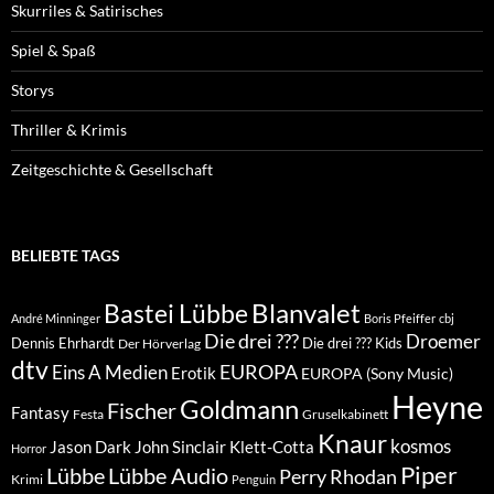
Skurriles & Satirisches
Spiel & Spaß
Storys
Thriller & Krimis
Zeitgeschichte & Gesellschaft
BELIEBTE TAGS
Blanvalet
Bastei Lübbe
André Minninger
Boris Pfeiffer
cbj
Die drei ???
Droemer
Dennis Ehrhardt
Die drei ??? Kids
Der Hörverlag
dtv
EUROPA
Eins A Medien
Erotik
EUROPA (Sony Music)
Heyne
Goldmann
Fischer
Fantasy
Festa
Gruselkabinett
Knaur
kosmos
Klett-Cotta
Jason Dark
John Sinclair
Horror
Piper
Lübbe Audio
Lübbe
Perry Rhodan
Krimi
Penguin