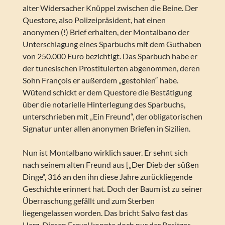
alter Widersacher Knüppel zwischen die Beine. Der
Questore, also Polizeipräsident, hat einen
anonymen (!) Brief erhalten, der Montalbano der
Unterschlagung eines Sparbuchs mit dem Guthaben
von 250.000 Euro bezichtigt. Das Sparbuch habe er
der tunesischen Prostituierten abgenommen, deren
Sohn François er außerdem „gestohlen“ habe.
Wütend schickt er dem Questore die Bestätigung
über die notarielle Hinterlegung des Sparbuchs,
unterschrieben mit „Ein Freund“, der obligatorischen
Signatur unter allen anonymen Briefen in Sizilien.
Nun ist Montalbano wirklich sauer. Er sehnt sich
nach seinem alten Freund aus [„Der Dieb der süßen
Dinge“, 316 an den ihn diese Jahre zurückliegende
Geschichte erinnert hat. Doch der Baum ist zu seiner
Überraschung gefällt und zum Sterben
liegengelassen worden. Das bricht Salvo fast das
Herz. Diesen Frevel konnte doch nur der Besitzer