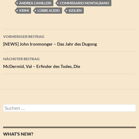
ANDREA CAMILLERI
COMMISSARIO MONTALBANO
KRIMI
LÜBBE AUDIO
SIZILIEN
Beitragsnavigation
VORHERIGER BEITRAG
[NEWS] John Ironmonger – Das Jahr des Dugong
NÄCHSTER BEITRAG
McDermid, Val – Erfinder des Todes, Die
Suchen
nach:
WHAT’S NEW?