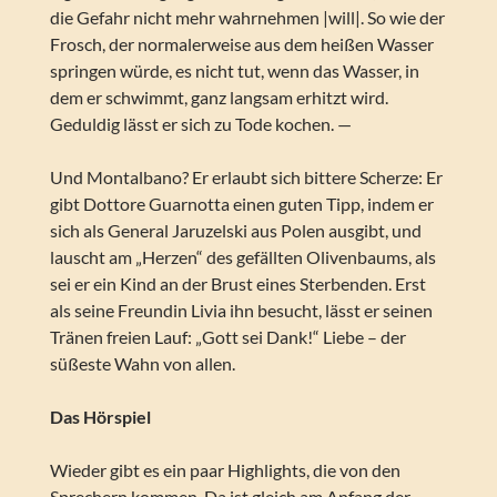
die Gefahr nicht mehr wahrnehmen |will|. So wie der
Frosch, der normalerweise aus dem heißen Wasser
springen würde, es nicht tut, wenn das Wasser, in
dem er schwimmt, ganz langsam erhitzt wird.
Geduldig lässt er sich zu Tode kochen. —
Und Montalbano? Er erlaubt sich bittere Scherze: Er
gibt Dottore Guarnotta einen guten Tipp, indem er
sich als General Jaruzelski aus Polen ausgibt, und
lauscht am „Herzen“ des gefällten Olivenbaums, als
sei er ein Kind an der Brust eines Sterbenden. Erst
als seine Freundin Livia ihn besucht, lässt er seinen
Tränen freien Lauf: „Gott sei Dank!“ Liebe – der
süßeste Wahn von allen.
Das Hörspiel
Wieder gibt es ein paar Highlights, die von den
Sprechern kommen. Da ist gleich am Anfang der