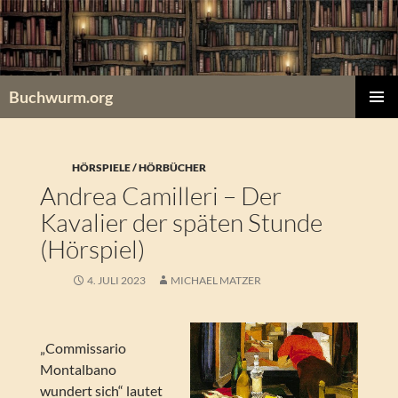
Zum
Inhalt
springen
Buchwurm.org
PRIMÄR
MENÜ
HÖRSPIELE / HÖRBÜCHER
Andrea Camilleri – Der
Kavalier der späten Stunde
(Hörspiel)
4. JULI 2023
MICHAEL MATZER
„Commissario
Montalbano
wundert sich“ lautet