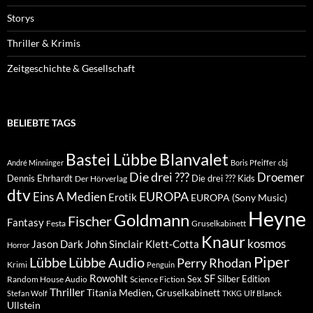
Storys
Thriller & Krimis
Zeitgeschichte & Gesellschaft
BELIEBTE TAGS
Blanvalet
Bastei Lübbe
André Minninger
Boris Pfeiffer
cbj
Die drei ???
Droemer
Dennis Ehrhardt
Die drei ??? Kids
Der Hörverlag
dtv
EUROPA
Eins A Medien
Erotik
EUROPA (Sony Music)
Heyne
Goldmann
Fischer
Fantasy
Festa
Gruselkabinett
Knaur
kosmos
Klett-Cotta
Jason Dark
John Sinclair
Horror
Piper
Lübbe Audio
Lübbe
Perry Rhodan
Krimi
Penguin
Rowohlt
SF
Sex
Silber Edition
Random House Audio
Science Fiction
Thriller
Titania Medien, Gruselkabinett
Ulf Blanck
Stefan Wolf
TKKG
Ullstein