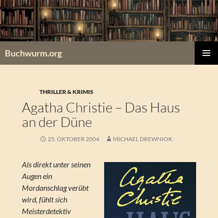
Zum
Inhalt
springen
Buchwurm.org
PRIMÄR
MENÜ
THRILLER & KRIMIS
Agatha Christie – Das Haus
an der Düne
25. OKTOBER 2004
MICHAEL DREWNIOK
Als direkt unter seinen
Augen ein
Mordanschlag verübt
wird, fühlt sich
Meisterdetektiv