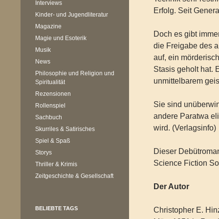
Interviews
Erfolg. Seit Gener
Kinder- und Jugendliteratur
Magazine
Doch es gibt immer
Magie und Esoterik
die Freigabe des 
Musik
auf, ein mörderis
News
Stasis geholt hat. 
Philosophie und Religion und
unmittelbarem geis
Spiritualität
Rezensionen
Sie sind unüberwin
Rollenspiel
andere Paratwa eli
Sachbuch
wird. (Verlagsinfo)
Skurriles & Satirisches
Spiel & Spaß
Dieser Debütroman
Storys
Science Fiction So
Thriller & Krimis
Zeitgeschichte & Gesellschaft
Der Autor
BELIEBTE TAGS
Christopher E. Hinz