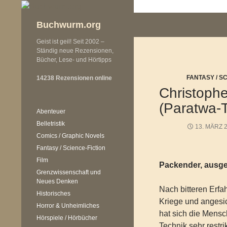
Zum
Inhalt
Buchwurm.org
springen
Geist ist geil! Seit 2002 –
Ständig neue Rezensionen,
Bücher, Lese- und Hörtipps
FANTASY / S
14238 Rezensionen online
Christophe
(Paratwa-T
Abenteuer
Belletristik
13. MÄRZ 
Comics / Graphic Novels
Fantasy / Science-Fiction
Film
Packender, ausge
Grenzwissenschaft und
Neues Denken
Nach bitteren Erfa
Historisches
Kriege und angesi
Horror & Unheimliches
hat sich die Mensc
Hörspiele / Hörbücher
Technik sehr restri