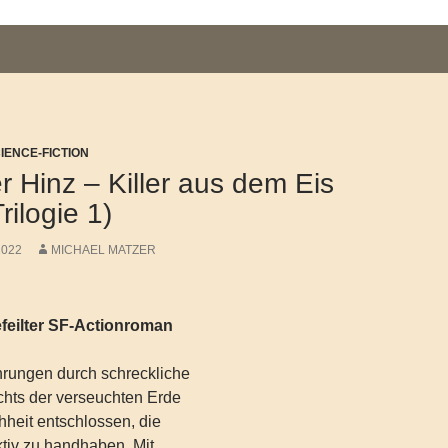
CIENCE-FICTION
r Hinz – Killer aus dem Eis
rilogie 1)
2022
MICHAEL MATZER
feilter SF-Actionroman
hrungen durch schreckliche
chts der verseuchten Erde
hheit entschlossen, die
ktiv zu handhaben. Mit