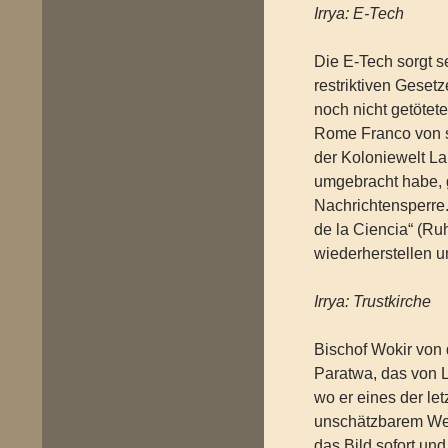
Irrya: E-Tech
Die E-Tech sorgt s
restriktiven Gesetz
noch nicht getötet
Rome Franco von s
der Koloniewelt L
umgebracht habe, g
Nachrichtensperre.
de la Ciencia“ (Ru
wiederherstellen 
Irrya: Trustkirche
Bischof Wokir von d
Paratwa, das von
wo er eines der le
unschätzbarem Wert
das Bild sofort un