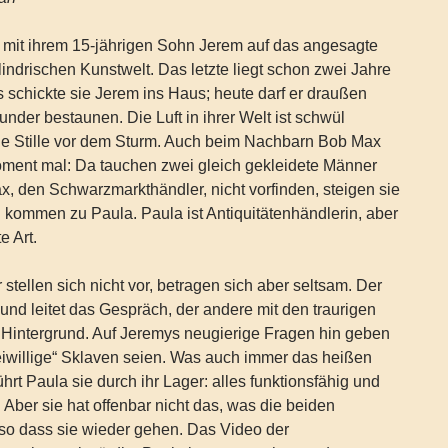
 mit ihrem 15-jährigen Sohn Jerem auf das angesagte
ylindrischen Kunstwelt. Das letzte liegt schon zwei Jahre
 schickte sie Jerem ins Haus; heute darf er draußen
nder bestaunen. Die Luft in ihrer Welt ist schwül
die Stille vor dem Sturm. Auch beim Nachbarn Bob Max
Moment mal: Da tauchen zwei gleich gekleidete Männer
ax, den Schwarzmarkthändler, nicht vorfinden, steigen sie
kommen zu Paula. Paula ist Antiquitätenhändlerin, aber
e Art.
stellen sich nicht vor, betragen sich aber seltsam. Der
 und leitet das Gespräch, der andere mit den traurigen
 Hintergrund. Auf Jeremys neugierige Fragen hin geben
freiwillige“ Sklaven seien. Was auch immer das heißen
hrt Paula sie durch ihr Lager: alles funktionsfähig und
. Aber sie hat offenbar nicht das, was die beiden
so dass sie wieder gehen. Das Video der