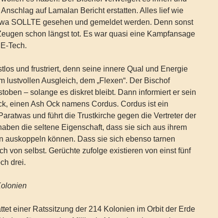
 Anschlag auf Lamalan Bericht erstatten. Alles lief wie
atwa SOLLTE gesehen und gemeldet werden. Denn sonst
Zeugen schon längst tot. Es war quasi eine Kampfansage
 E-Tech.
tlos und frustriert, denn seine innere Qual und Energie
m lustvollen Ausgleich, dem „Flexen“. Der Bischof
toben – solange es diskret bleibt. Dann informiert er sein
k, einen Ash Ock namens Cordus. Cordus ist ein
atwas und führt die Trustkirche gegen die Vertreter der
aben die seltene Eigenschaft, dass sie sich aus ihrem
n auskoppeln können. Dass sie sich ebenso tarnen
ch von selbst. Gerüchte zufolge existieren von einst fünf
ch drei.
Kolonien
tet einer Ratssitzung der 214 Kolonien im Orbit der Erde