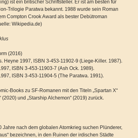
) ist ein britischer Schriftsteller. Er ist am besten für
tion-Trilogie Paratwa bekannt. 1988 wurde sein Roman
t dem Compton Crook Award als bester Debütroman
elle: Wikipedia.de)
klus
orm (2016)
is. Heyne 1997, ISBN 3-453-11902-9 (Liege-Killer. 1987).
1997, ISBN 3-453-11903-7 (Ash Ock. 1989).
1997, ISBN 3-453-11904-5 (The Paratwa. 1991).
omic-Books zu SF-Romanen mit den Titeln „Spartan X“
n“ (2020) und „Starship Alchemon“ (2019) zurück.
0 Jahre nach dem globalen Atomkrieg suchen Plünderer,
eaus“ bezeichnen, in den Ruinen der irdischen Städte