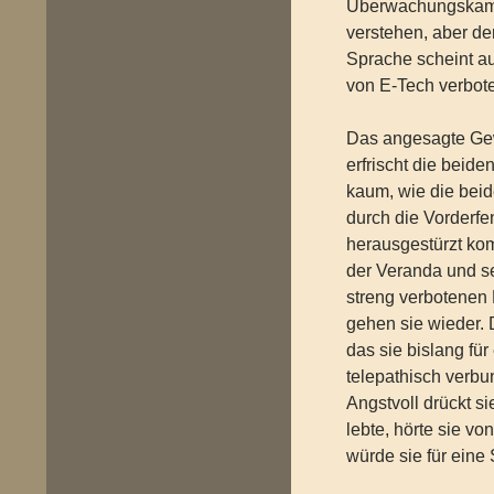
Überwachungskamer
verstehen, aber de
Sprache scheint au
von E-Tech verbot
Das angesagte Gewi
erfrischt die beide
kaum, wie die bei
durch die Vorderfe
herausgestürzt ko
der Veranda und se
streng verbotenen 
gehen sie wieder. 
das sie bislang fü
telepathisch verbun
Angstvoll drückt s
lebte, hörte sie vo
würde sie für eine