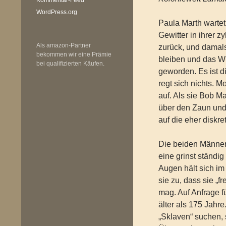
WordPress.org
Paula Marth wartet
Gewitter in ihrer z
Als amazon-Partner
zurück, und damals
bekommen wir eine Prämie
bleiben und das Wu
bei qualifizierten Käufen.
geworden. Es ist 
regt sich nichts. 
auf. Als sie Bob M
über den Zaun und 
auf die eher diskret
Die beiden Männer 
eine grinst ständig
Augen hält sich im
sie zu, dass sie „
mag. Auf Anfrage fü
älter als 175 Jahre
„Sklaven“ suchen, 