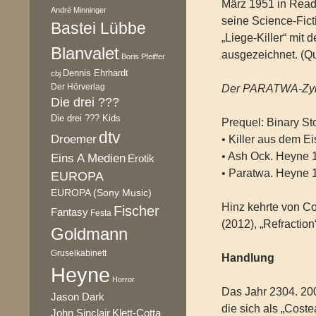
März 1951 in Reading
André Minninger
seine Science-Fic
Bastei Lübbe
„Liege-Killer“ mi
Blanvalet
ausgezeichnet. (Qu
Boris Pfeiffer
Dennis Ehrhardt
cbj
Der Hörverlag
Der PARATWA-Zy
Die drei ???
Die drei ??? Kids
Prequel: Binary St
dtv
Droemer
• Killer aus dem E
• Ash Ock. Heyne 
Eins A Medien
Erotik
• Paratwa. Heyne 
EUROPA
EUROPA (Sony Music)
Hinz kehrte von C
Fischer
Fantasy
Festa
(2012), „Refractio
Goldmann
Gruselkabinett
Handlung
Heyne
Horror
Das Jahr 2304. 20
Jason Dark
die sich als „Cost
Klett-Cotta
John Sinclair