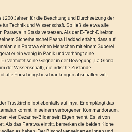
eit 200 Jahren für die Beachtung und Durchsetzung der
e für Technik und Wissenschaft. So ließ sie etwa alle
en Paratwa in Stasis versetzen. Als der E-Tech-Direktor
einem Sicherheitschef Pasha Haddad erfährt, dass auf
amalan ein Paratwa einen Menschen mit einem Superei
erät er ein wenig in Panik und verhängt eine
 Er vermutet seine Gegner in der Bewegung „La Gloria
hm der Wissenschaft), die irdische Zustände
und alle Forschungsbeschränkungen abschaffen will.
er Trustkirche lebt ebenfalls auf Irrya. Er empfängt das
 Lamalan kommt, in seinem verborgenen Kommandoraum,
tzten vier Cezanne-Bilder sein Eigen nennt. Es ist von
. Als das Paratwa eintritt, bemerken die beiden Klone
d wollen es haben. Der Bischof verweigert es ihnen und