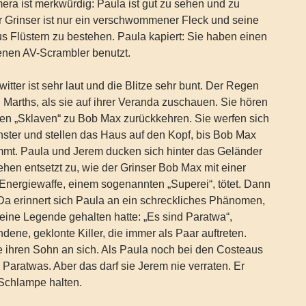
a ist merkwürdig: Paula ist gut zu sehen und zu
r Grinser ist nur ein verschwommener Fleck und seine
s Flüstern zu bestehen. Paula kapiert: Sie haben einen
enen AV-Scrambler benutzt.
tter ist sehr laut und die Blitze sehr bunt. Der Regen
n Marths, als sie auf ihrer Veranda zuschauen. Sie hören
den „Sklaven“ zu Bob Max zurückkehren. Sie werfen sich
nster und stellen das Haus auf den Kopf, bis Bob Max
mmt. Paula und Jerem ducken sich hinter das Geländer
hen entsetzt zu, wie der Grinser Bob Max mit einer
Energiewaffe, einem sogenannten „Superei“, tötet. Dann
Da erinnert sich Paula an ein schreckliches Phänomen,
r eine Legende gehalten hatte: „Es sind Paratwa“,
dene, geklonte Killer, die immer als Paar auftreten.
ie ihren Sohn an sich. Als Paula noch bei den Costeaus
n Paratwas. Aber das darf sie Jerem nie verraten. Er
 Schlampe halten.