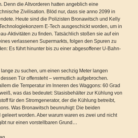
. Denn die Altvorderen hatten angeblich eine
chnische Zivilisation. Blöd nur, dass sie anno 2099 in
ndete. Heute sind die Polizisten Bronawitsch und Kelly
m Technologiekonzern E-Tech ausgeschickt worden, um in
u-Aktivitäten zu finden. Tatsächlich stoßen sie auf ein
eines verlassenen Supermarkts, folgen den Spuren zu
n: Es führt hinunter bis zu einer abgesoffener U-Bahn-
t lange zu suchen, um einen sechzig Meter langen
dessen Tür offensteht – vermutlich aufgebrochen.
r allem die Temperatur im Inneren des Waggons: 60 Grad
y weiß, was das bedeutet: Stasisbehälter zur Kühlung von
toff für den Stromgenerator, der die Kühlung betreibt,
ns. Was Bronawitsch beunruhigt: Die beiden
d geleert worden. Aber warum waren es zwei und nicht
ibt nur einen vorstellbaren Grund…
lan