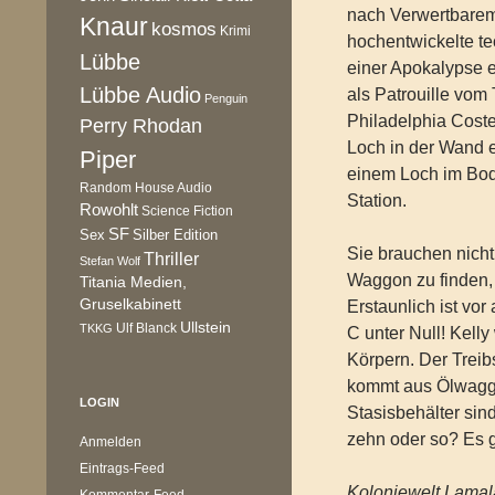
nach Verwertbarem
Knaur
kosmos
Krimi
hochentwickelte te
Lübbe
einer Apokalypse e
Lübbe Audio
als Patrouille vo
Penguin
Philadelphia Costea
Perry Rhodan
Loch in der Wand 
Piper
einem Loch im Bode
Random House Audio
Station.
Rowohlt
Science Fiction
SF
Sex
Silber Edition
Sie brauchen nich
Thriller
Stefan Wolf
Waggon zu finden, 
Titania Medien,
Gruselkabinett
Erstaunlich ist vo
Ullstein
Ulf Blanck
TKKG
C unter Null! Kell
Körpern. Der Treibs
kommt aus Ölwaggo
LOGIN
Stasisbehälter sin
zehn oder so? Es g
Anmelden
Eintrags-Feed
Koloniewelt Lama
Kommentar-Feed