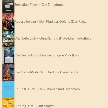
Sebastian Fitzek – Die Einladung
Robert Jordan – Der Pfad der Dolche (Das Rad…
Charlotte Link – Ohne Schuld (Kate-Linville-Reihe 3)
Charles de Lint – Das verborgene Volk (Das…
Eva Maria Mudrich – Das Glück von Ferida
Philip K. Dick – Ubik. Roman und Drehbuch
Binding, Tim – Cliffhanger