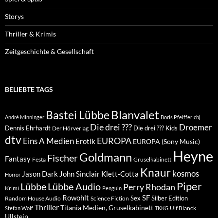
Storys
Thriller & Krimis
Zeitgeschichte & Gesellschaft
BELIEBTE TAGS
Blanvalet
Bastei Lübbe
André Minninger
Boris Pfeiffer
cbj
Die drei ???
Droemer
Dennis Ehrhardt
Die drei ??? Kids
Der Hörverlag
dtv
EUROPA
Eins A Medien
Erotik
EUROPA (Sony Music)
Heyne
Goldmann
Fischer
Fantasy
Festa
Gruselkabinett
Knaur
kosmos
Klett-Cotta
Jason Dark
John Sinclair
Horror
Piper
Lübbe Audio
Lübbe
Perry Rhodan
Krimi
Penguin
Rowohlt
SF
Sex
Silber Edition
Random House Audio
Science Fiction
Thriller
Titania Medien, Gruselkabinett
Ulf Blanck
Stefan Wolf
TKKG
Ullstein