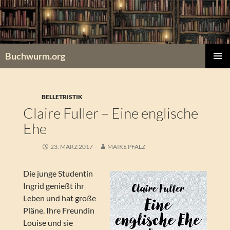
Zum
Inhalt
springen
Buchwurm.org
PRIMÄR
MENÜ
BELLETRISTIK
Claire Fuller – Eine englische
Ehe
23. MÄRZ 2017
MAIKE PFALZ
Die junge Studentin
Ingrid genießt ihr
Leben und hat große
Pläne. Ihre Freundin
Louise und sie