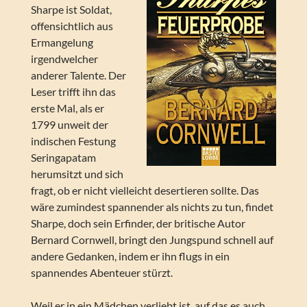
Sharpe ist Soldat,
offensichtlich aus
Ermangelung
irgendwelcher
anderer Talente. Der
Leser trifft ihn das
erste Mal, als er
1799 unweit der
indischen Festung
Seringapatam
herumsitzt und sich
fragt, ob er nicht vielleicht desertieren sollte. Das
wäre zumindest spannender als nichts zu tun, findet
Sharpe, doch sein Erfinder, der britische Autor
Bernard Cornwell, bringt den Jungspund schnell auf
andere Gedanken, indem er ihn flugs in ein
spannendes Abenteuer stürzt.
Weil er in ein Mädchen verliebt ist, auf das es auch