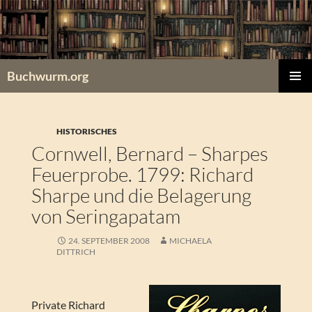
Zum
Inhalt
springen
Buchwurm.org
PRIMÄR
MENÜ
HISTORISCHES
Cornwell, Bernard – Sharpes
Feuerprobe. 1799: Richard
Sharpe und die Belagerung
von Seringapatam
24. SEPTEMBER 2008
MICHAELA
DITTRICH
Private Richard