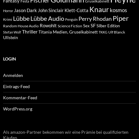
Fantasy
Festa
Gruselkabinett
Knaur
kosmos
Klett-Cotta
Jason Dark
John Sinclair
Horror
Piper
Lübbe Audio
Lübbe
Perry Rhodan
Krimi
Penguin
Rowohlt
SF
Sex
Silber Edition
Random House Audio
Science Fiction
Thriller
Titania Medien, Gruselkabinett
Ulf Blanck
Stefan Wolf
TKKG
Ullstein
LOGIN
Anmelden
Eintrags-Feed
Kommentar-Feed
WordPress.org
Als amazon-Partner bekommen wir eine Prämie bei qualifizierten
Käufen.