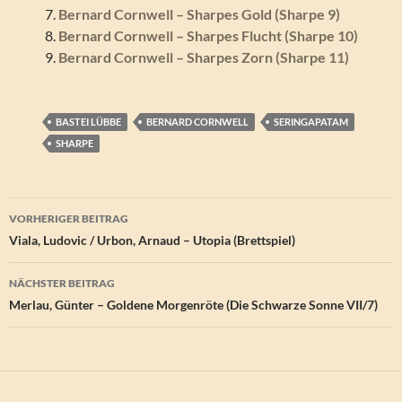
Bernard Cornwell – Sharpes Gold (Sharpe 9)
Bernard Cornwell – Sharpes Flucht (Sharpe 10)
Bernard Cornwell – Sharpes Zorn (Sharpe 11)
BASTEI LÜBBE
BERNARD CORNWELL
SERINGAPATAM
SHARPE
Beitragsnavigation
VORHERIGER BEITRAG
Viala, Ludovic / Urbon, Arnaud – Utopia (Brettspiel)
NÄCHSTER BEITRAG
Merlau, Günter – Goldene Morgenröte (Die Schwarze Sonne VII/7)