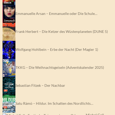
Emmanuelle Arsan – Emmanuelle oder Die Schule…
Frank Herbert – Die Ketzer des Wüstenplaneten (DUNE 5)
Wolfgang Hohlbein – Erbe der Nacht (Der Magier 1)
TKKG – Die Weihnachtsgeiseln (Adventskalender 2025)
Sebastian Fitzek – Der Nachbar
Satu Rämö – Hildur. Im Schatten des Nordlichts…
Michel Gall –