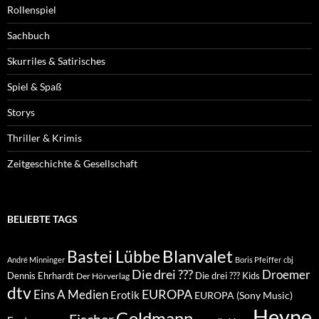
Rollenspiel
Sachbuch
Skurriles & Satirisches
Spiel & Spaß
Storys
Thriller & Krimis
Zeitgeschichte & Gesellschaft
BELIEBTE TAGS
Blanvalet
Bastei Lübbe
André Minninger
Boris Pfeiffer
cbj
Die drei ???
Droemer
Dennis Ehrhardt
Die drei ??? Kids
Der Hörverlag
dtv
EUROPA
Eins A Medien
Erotik
EUROPA (Sony Music)
Heyne
Goldmann
Fischer