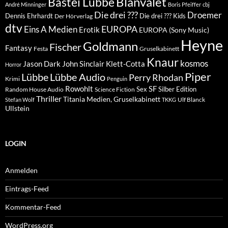
Blanvalet
Bastei Lübbe
André Minninger
Boris Pfeiffer
cbj
Die drei ???
Droemer
Dennis Ehrhardt
Die drei ??? Kids
Der Hörverlag
dtv
EUROPA
Eins A Medien
Erotik
EUROPA (Sony Music)
Heyne
Goldmann
Fischer
Fantasy
Festa
Gruselkabinett
Knaur
kosmos
Klett-Cotta
Jason Dark
John Sinclair
Horror
Piper
Lübbe Audio
Lübbe
Perry Rhodan
Krimi
Penguin
Rowohlt
SF
Sex
Silber Edition
Random House Audio
Science Fiction
Thriller
Titania Medien, Gruselkabinett
Ulf Blanck
Stefan Wolf
TKKG
Ullstein
LOGIN
Anmelden
Eintrags-Feed
Kommentar-Feed
WordPress.org