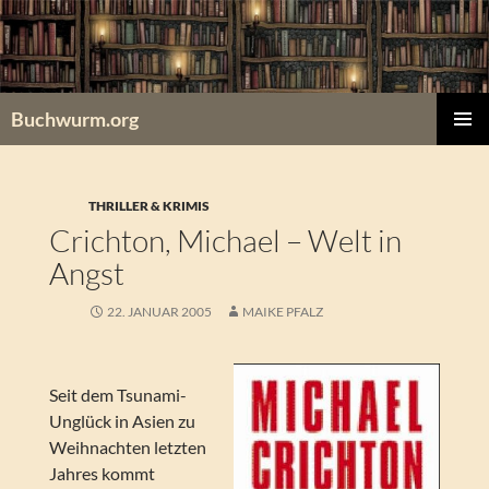
Zum
Inhalt
springen
Buchwurm.org
PRIMÄR
MENÜ
THRILLER & KRIMIS
Crichton, Michael – Welt in
Angst
22. JANUAR 2005
MAIKE PFALZ
Seit dem Tsunami-
Unglück in Asien zu
Weihnachten letzten
Jahres kommt