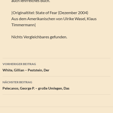
auch lehrreiches Buch.
|Originaltitel: State of Fear (Dezember 2004)
Aus dem Amerikanischen von Ulrike Wasel, Klaus
Timmermann|
Nichts Vergleichbares gefunden.
Beitragsnavigation
VORHERIGER BEITRAG
White, Gillian – Peststein, Der
NÄCHSTER BEITRAG
Pelecanos, George P. – große Umlegen, Das