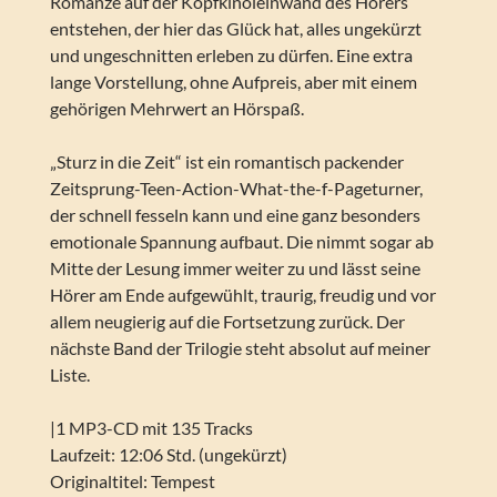
Romanze auf der Kopfkinoleinwand des Hörers
entstehen, der hier das Glück hat, alles ungekürzt
und ungeschnitten erleben zu dürfen. Eine extra
lange Vorstellung, ohne Aufpreis, aber mit einem
gehörigen Mehrwert an Hörspaß.
„Sturz in die Zeit“ ist ein romantisch packender
Zeitsprung-Teen-Action-What-the-f-Pageturner,
der schnell fesseln kann und eine ganz besonders
emotionale Spannung aufbaut. Die nimmt sogar ab
Mitte der Lesung immer weiter zu und lässt seine
Hörer am Ende aufgewühlt, traurig, freudig und vor
allem neugierig auf die Fortsetzung zurück. Der
nächste Band der Trilogie steht absolut auf meiner
Liste.
|1 MP3-CD mit 135 Tracks
Laufzeit: 12:06 Std. (ungekürzt)
Originaltitel: Tempest