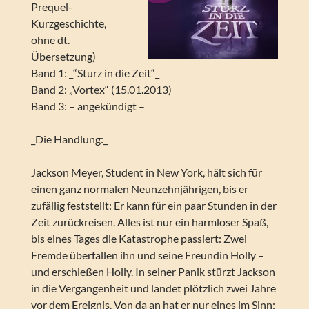
Prequel-
Kurzgeschichte,
ohne dt.
Übersetzung)
Band 1: _“Sturz in die Zeit“_
Band 2: „Vortex“ (15.01.2013)
Band 3: – angekündigt –
_Die Handlung:_
Jackson Meyer, Student in New York, hält sich für
einen ganz normalen Neunzehnjährigen, bis er
zufällig feststellt: Er kann für ein paar Stunden in der
Zeit zurückreisen. Alles ist nur ein harmloser Spaß,
bis eines Tages die Katastrophe passiert: Zwei
Fremde überfallen ihn und seine Freundin Holly –
und erschießen Holly. In seiner Panik stürzt Jackson
in die Vergangenheit und landet plötzlich zwei Jahre
vor dem Ereignis. Von da an hat er nur eines im Sinn: