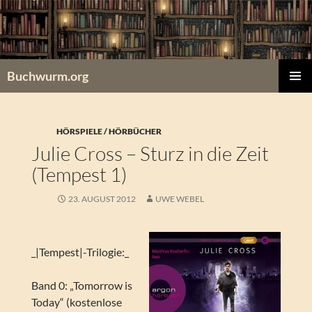
Zum
Inhalt
springen
Buchwurm.org
PRIMÄR
MENÜ
HÖRSPIELE / HÖRBÜCHER
Julie Cross – Sturz in die Zeit
(Tempest 1)
23. AUGUST 2012
UWE WEBEL
_|Tempest|-Trilogie:_
Band 0: „Tomorrow is
Today“ (kostenlose