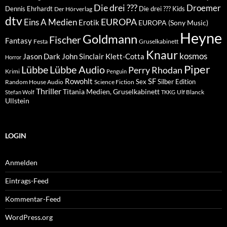
Die drei ???
Droemer
Dennis Ehrhardt
Die drei ??? Kids
Der Hörverlag
dtv
EUROPA
Eins A Medien
Erotik
EUROPA (Sony Music)
Heyne
Goldmann
Fischer
Fantasy
Festa
Gruselkabinett
Knaur
kosmos
Klett-Cotta
Jason Dark
John Sinclair
Horror
Piper
Lübbe Audio
Lübbe
Perry Rhodan
Krimi
Penguin
Rowohlt
SF
Sex
Silber Edition
Random House Audio
Science Fiction
Thriller
Titania Medien, Gruselkabinett
Ulf Blanck
Stefan Wolf
TKKG
Ullstein
LOGIN
Anmelden
Eintrags-Feed
Kommentar-Feed
WordPress.org