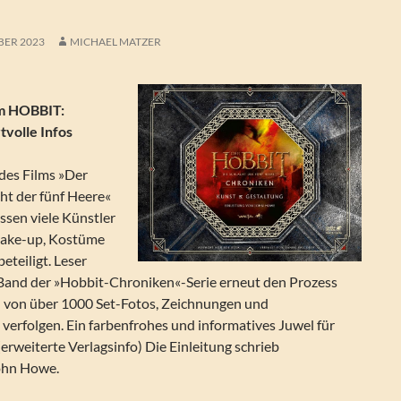
BER 2023
MICHAEL MATZER
m HOBBIT:
tvolle Infos
des Films »Der
ht der fünf Heere«
issen viele Künstler
Make-up, Kostüme
beteiligt. Leser
Band der »Hobbit-Chroniken«-Serie erneut den Prozess
d von über 1000 Set-Fotos, Zeichnungen und
verfolgen. Ein farbenfrohes und informatives Juwel für
erweiterte Verlagsinfo) Die Einleitung schrieb
ohn Howe.