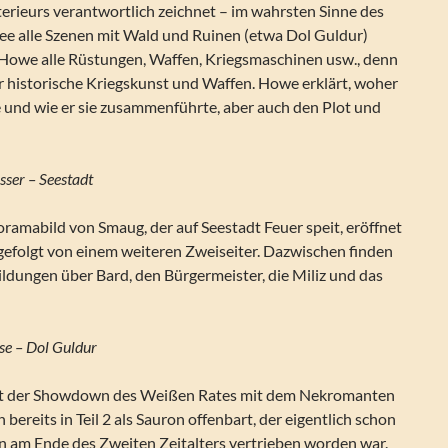
erieurs verantwortlich zeichnet – im wahrsten Sinne des
e alle Szenen mit Wald und Ruinen (etwa Dol Guldur)
n Howe alle Rüstungen, Waffen, Kriegsmaschinen usw., denn
für historische Kriegskunst und Waffen. Howe erklärt, woher
e und wie er sie zusammenführte, aber auch den Plot und
sser – Seestadt
ramabild von Smaug, der auf Seestadt Feuer speit, eröffnet
 gefolgt von einem weiteren Zweiseiter. Dazwischen finden
ildungen über Bard, den Bürgermeister, die Miliz und das
ese – Dol Guldur
det der Showdown des Weißen Rates mit dem Nekromanten
ch bereits in Teil 2 als Sauron offenbart, der eigentlich schon
en am Ende des Zweiten Zeitalters vertrieben worden war.