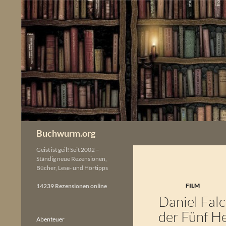
Zum
Inhalt
springen
Buchwurm.org
Geist ist geil! Seit 2002 –
Ständig neue Rezensionen,
Bücher, Lese- und Hörtipps
FILM
14239 Rezensionen online
Daniel Falc
der Fünf H
Abenteuer