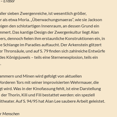
f – Erebor
aller sieben Zwergenreiche, ist wesentlich größer,
er als etwa Moria. „Überwachungsmaeras“, wie sie Jackson
zeigen den schlotartigen Innenraum, an dessen Grund ein
mmert. Das kantige Design der Zwergenkultur liegt Alan
ers, dennoch fielen ihm erstaunliche Konstruktionen ein, in
 Schlange im Paradies auftaucht. Der Arkenstein glitzert
r Thronsäule, und auf S. 79 finden sich zahlreiche Entwürfe
des Königsjuwels – teils eine Sternenexplosion, teils ein
.
Kammern und Minen wird gefolgt von aktuellen
Vorderen Tors mit seiner improvisierten Wehrmauer, die
t wird. Was in der Kinofassung fehlt, ist eine Darstellung
er Thorin, Kili und Fili bestattet werden: ein speziell
heater. Auf S. 94/95 hat Alan Lee saubere Arbeit geleistet.
der Menschen