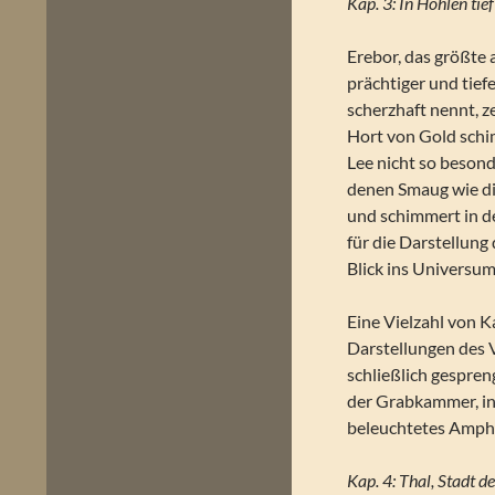
Kap. 3: In Höhlen tie
Erebor, das größte 
prächtiger und tief
scherzhaft nennt, 
Hort von Gold schi
Lee nicht so besond
denen Smaug wie die
und schimmert in de
für die Darstellung 
Blick ins Universum
Eine Vielzahl von 
Darstellungen des 
schließlich gespreng
der Grabkammer, in d
beleuchtetes Amphit
Kap. 4: Thal, Stadt 