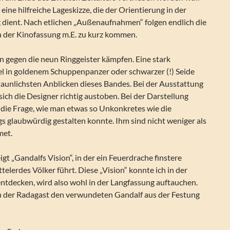
h eine hilfreiche Lageskizze, die der Orientierung in der
g dient. Nach etlichen „Außenaufnahmen“ folgen endlich die
in der Kinofassung m.E. zu kurz kommen.
n gegen die neun Ringgeister kämpfen. Eine stark
el in goldenem Schuppenpanzer oder schwarzer (!) Seide
taunlichsten Anblicken dieses Bandes. Bei der Ausstattung
ich die Designer richtig austoben. Bei der Darstellung
h die Frage, wie man etwas so Unkonkretes wie die
s glaubwürdig gestalten konnte. Ihm sind nicht weniger als
met.
igt „Gandalfs Vision“, in der ein Feuerdrache finstere
elerdes Völker führt. Diese „Vision“ konnte ich in der
ntdecken, wird also wohl in der Langfassung auftauchen.
in der Radagast den verwundeten Gandalf aus der Festung