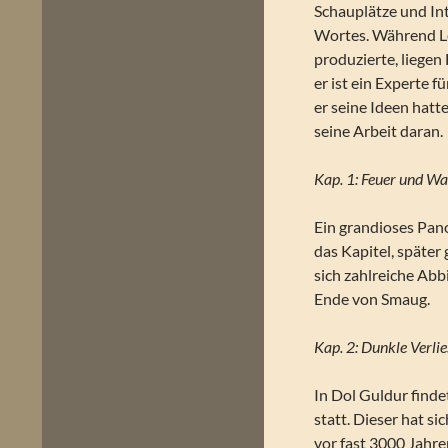
Schauplätze und Int
Wortes. Während Le
produzierte, liege
er ist ein Experte 
er seine Ideen hatt
seine Arbeit daran.
Kap. 1: Feuer und Wa
Ein grandioses Pano
das Kapitel, später
sich zahlreiche Abb
Ende von Smaug.
Kap. 2: Dunkle Verli
In Dol Guldur fin
statt. Dieser hat si
vor fast 3000 Jahr