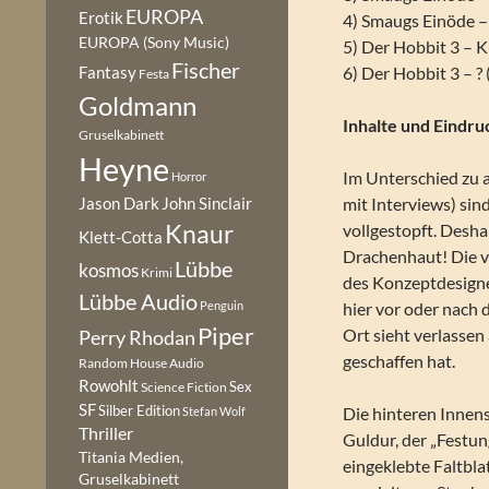
EUROPA
Erotik
4) Smaugs Einöde 
EUROPA (Sony Music)
5) Der Hobbit 3 – 
Fischer
Fantasy
6) Der Hobbit 3 – ?
Festa
Goldmann
Inhalte und Eindru
Gruselkabinett
Heyne
Im Unterschied zu a
Horror
mit Interviews) si
Jason Dark
John Sinclair
Knaur
vollgestopft. Deshal
Klett-Cotta
Drachenhaut! Die v
Lübbe
kosmos
Krimi
des Konzeptdesigner
Lübbe Audio
Penguin
hier vor oder nach d
Piper
Ort sieht verlassen 
Perry Rhodan
geschaffen hat.
Random House Audio
Rowohlt
Sex
Science Fiction
SF
Silber Edition
Die hinteren Innen
Stefan Wolf
Thriller
Guldur, der „Festun
Titania Medien,
eingeklebte Faltblat
Gruselkabinett