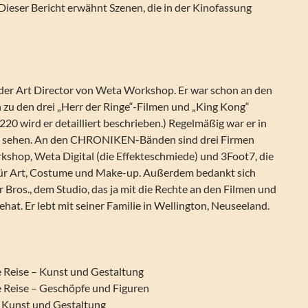
ser Bericht erwähnt Szenen, die in der Kinofassung
t der Art Director von Weta Workshop. Er war schon an den
zu den drei „Herr der Ringe“-Filmen und „King Kong“
e 220 wird er detailliert beschrieben.) Regelmäßig war er in
 sehen. An den CHRONIKEN-Bänden sind drei Firmen
kshop, Weta Digital (die Effekteschmiede) und 3Foot7, die
für Art, Costume und Make-up. Außerdem bedankt sich
 Bros., dem Studio, das ja mit die Rechte an den Filmen und
nehat. Er lebt mit seiner Familie in Wellington, Neuseeland.
e Reise – Kunst und Gestaltung
e Reise – Geschöpfe und Figuren
 Kunst und Gestaltung