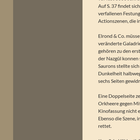
Auf S. 37 findet sic
verfallenen Festun
Actionszenen, die 
Elrond & Co. müsse
veränderte Galadri
gehören zu den ers
der Nazgûl konnen s
Saurons stellte sic
Dunkelheit halbweg
sechs Seiten gewid
Eine Doppelseite ze
Orkheere gegen Mitt
Kinofassung nicht e
Ebenso die Szene, 
rettet.