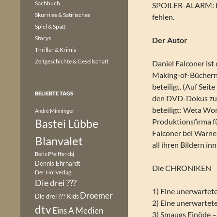
Sachbuch
SPOILER-ALARM: Die
Skurriles & Satirisches
fehlen.
Spiel & Spaß
Storys
Der Autor
Thriller & Krimis
Zeitgeschichte & Gesellschaft
Daniel Falconer is
Making-of-Büchern 
beteiligt. (Auf Seit
BELIEBTE TAGS
den DVD-Dokus zu
beteiligt: Weta Wor
André Minninger
Bastei Lübbe
Produktionsfirma 
Falconer bei Warner
Blanvalet
all ihren Bildern in
Boris Pfeiffer
cbj
Dennis Ehrhardt
Die CHRONIKEN
Der Hörverlag
Die drei ???
1) Eine unerwartet
Droemer
Die drei ??? Kids
2) Eine unerwartet
dtv
Eins A Medien
3) Smaugs Einöde –