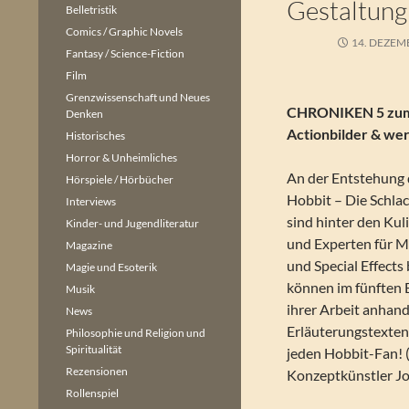
Gestaltung
Belletristik
Comics / Graphic Novels
14. DEZEM
Fantasy / Science-Fiction
Film
Grenzwissenschaft und Neues
CHRONIKEN 5 zu
Denken
Actionbilder & wer
Historisches
Horror & Unheimliches
An der Entstehung 
Hörspiele / Hörbücher
Hobbit – Die Schlac
Interviews
sind hinter den Kul
Kinder- und Jugendliteratur
und Experten für 
Magazine
und Special Effects 
Magie und Esoterik
können im fünften 
Musik
ihrer Arbeit anhan
News
Erläuterungstexten 
Philosophie und Religion und
Spiritualität
jeden Hobbit-Fan! (
Rezensionen
Konzeptkünstler J
Rollenspiel