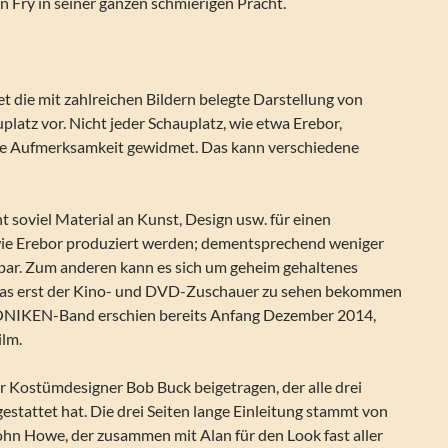
n Fry in seiner ganzen schmierigen Pracht.
tet die mit zahlreichen Bildern belegte Darstellung von
platz vor. Nicht jeder Schauplatz, wie etwa Erebor,
he Aufmerksamkeit gewidmet. Das kann verschiedene
t soviel Material an Kunst, Design usw. für einen
ie Erebor produziert werden; dementsprechend weniger
gbar. Zum anderen kann es sich um geheim gehaltenes
 das erst der Kino- und DVD-Zuschauer zu sehen bekommen
RONIKEN-Band erschien bereits Anfang Dezember 2014,
ilm.
r Kostümdesigner Bob Buck beigetragen, der alle drei
stattet hat. Die drei Seiten lange Einleitung stammt von
hn Howe, der zusammen mit Alan für den Look fast aller