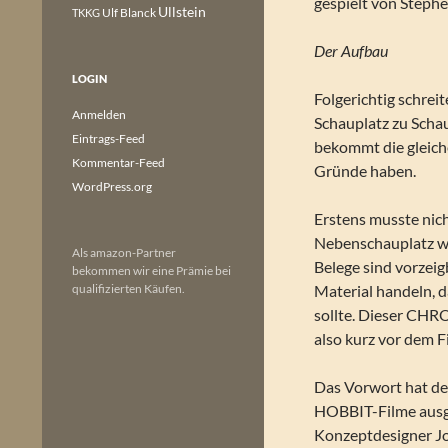
gespielt von Stephe
Ullstein
Ulf Blanck
TKKG
Der Aufbau
LOGIN
Folgerichtig schrei
Anmelden
Schauplatz zu Schau
Eintrags-Feed
bekommt die gleic
Kommentar-Feed
Gründe haben.
WordPress.org
Erstens musste nich
Nebenschauplatz w
Als amazon-Partner
Belege sind vorzei
bekommen wir eine Prämie bei
qualifizierten Käufen.
Material handeln,
sollte. Dieser CH
also kurz vor dem F
Das Vorwort hat de
HOBBIT-Filme ausge
Konzeptdesigner Jo