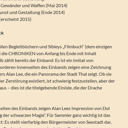
– Gewänder und Waffen (Mai 2014)
Kunst und Gestaltung (Ende 2014)
 (erscheint 2015)
ck
llen Begleitbüchern und Sibleys „Filmbuch“ (dem einzigen
nd die CHRONIKEN von Anfang bis Ende mit Inhalt
b zählt bereits der Einband: Es ist ein Imitat von
orderen Innenseiten des Einbands zeigen eine Zeichnung
s Alan Lee, die ein Panorama der Stadt Thal zeigt. Ob sie
er Zerstörung existiert, ist schwierig festzustellen, aber der
aus – dies ist die titelgebende Einöde, die der Drache
seiten des Einbands zeigen Alan Lees Impression von Dol
g der schwarzen Magie“. Für Sammler ganz wichtig ist das
t: Es stellt vierfarbig den Bürgermeister von Seestadt dar,