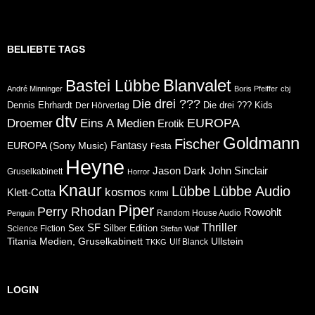
BELIEBTE TAGS
Blanvalet
Bastei Lübbe
André Minninger
Boris Pfeiffer
cbj
Die drei ???
Dennis Ehrhardt
Die drei ??? Kids
Der Hörverlag
dtv
Eins A Medien
EUROPA
Droemer
Erotik
Goldmann
Fischer
Fantasy
EUROPA (Sony Music)
Festa
Heyne
Jason Dark
John Sinclair
Gruselkabinett
Horror
Knaur
Lübbe
Lübbe Audio
kosmos
Klett-Cotta
Krimi
Piper
Perry Rhodan
Rowohlt
Random House Audio
Penguin
Thriller
SF
Sex
Silber Edition
Science Fiction
Stefan Wolf
Ullstein
Titania Medien, Gruselkabinett
Ulf Blanck
TKKG
LOGIN