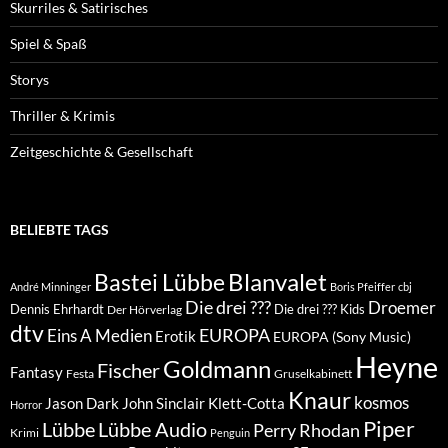
Skurriles & Satirisches
Spiel & Spaß
Storys
Thriller & Krimis
Zeitgeschichte & Gesellschaft
BELIEBTE TAGS
Blanvalet
Bastei Lübbe
André Minninger
Boris Pfeiffer
cbj
Die drei ???
Droemer
Dennis Ehrhardt
Die drei ??? Kids
Der Hörverlag
dtv
EUROPA
Eins A Medien
Erotik
EUROPA (Sony Music)
Heyne
Goldmann
Fischer
Fantasy
Festa
Gruselkabinett
Knaur
kosmos
Klett-Cotta
Jason Dark
John Sinclair
Horror
Piper
Lübbe Audio
Lübbe
Perry Rhodan
Krimi
Penguin