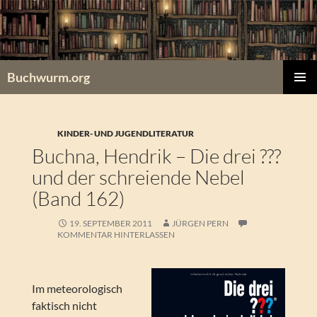
Zum
Inhalt
springen
Buchwurm.org
PRIMÄR
MENÜ
KINDER- UND JUGENDLITERATUR
Buchna, Hendrik – Die drei ???
und der schreiende Nebel
(Band 162)
19. SEPTEMBER 2011
JÜRGEN PERN
KOMMENTAR HINTERLASSEN
Im meteorologisch
faktisch nicht