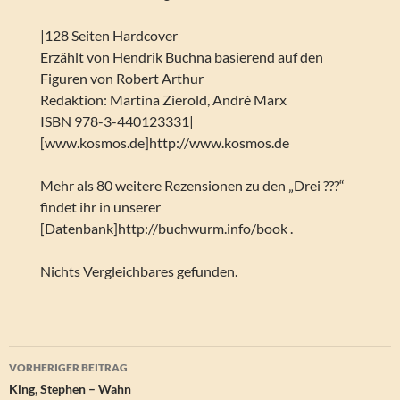
|128 Seiten Hardcover
Erzählt von Hendrik Buchna basierend auf den
Figuren von Robert Arthur
Redaktion: Martina Zierold, André Marx
ISBN 978-3-440123331|
[www.kosmos.de]http://www.kosmos.de
Mehr als 80 weitere Rezensionen zu den „Drei ???“
findet ihr in unserer
[Datenbank]http://buchwurm.info/book .
Nichts Vergleichbares gefunden.
Beitragsnavigation
VORHERIGER BEITRAG
King, Stephen – Wahn