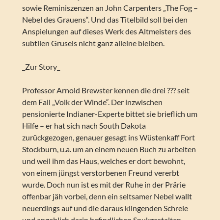
sowie Reminiszenzen an John Carpenters „The Fog –
Nebel des Grauens“. Und das Titelbild soll bei den
Anspielungen auf dieses Werk des Altmeisters des
subtilen Grusels nicht ganz alleine bleiben.
_Zur Story_
Professor Arnold Brewster kennen die drei ??? seit
dem Fall „Volk der Winde“. Der inzwischen
pensionierte Indianer-Experte bittet sie brieflich um
Hilfe – er hat sich nach South Dakota
zurückgezogen, genauer gesagt ins Wüstenkaff Fort
Stockburn, u.a. um an einem neuen Buch zu arbeiten
und weil ihm das Haus, welches er dort bewohnt,
von einem jüngst verstorbenen Freund vererbt
wurde. Doch nun ist es mit der Ruhe in der Prärie
offenbar jäh vorbei, denn ein seltsamer Nebel wallt
neuerdings auf und die daraus klingenden Schreie
und angeblich darin befindlichen Spukgestalten