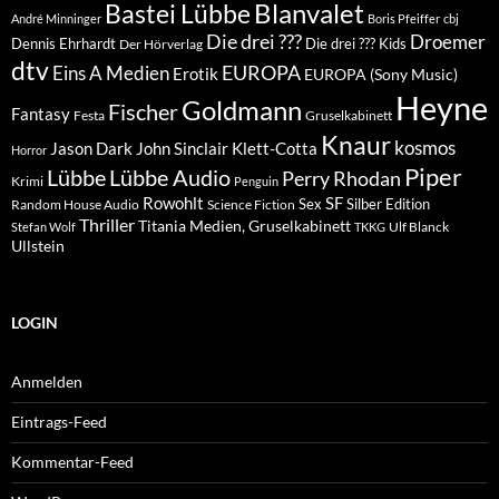
Blanvalet
Bastei Lübbe
André Minninger
Boris Pfeiffer
cbj
Die drei ???
Droemer
Dennis Ehrhardt
Die drei ??? Kids
Der Hörverlag
dtv
EUROPA
Eins A Medien
Erotik
EUROPA (Sony Music)
Heyne
Goldmann
Fischer
Fantasy
Festa
Gruselkabinett
Knaur
kosmos
Klett-Cotta
Jason Dark
John Sinclair
Horror
Piper
Lübbe Audio
Lübbe
Perry Rhodan
Krimi
Penguin
Rowohlt
SF
Sex
Silber Edition
Random House Audio
Science Fiction
Thriller
Titania Medien, Gruselkabinett
Ulf Blanck
Stefan Wolf
TKKG
Ullstein
LOGIN
Anmelden
Eintrags-Feed
Kommentar-Feed