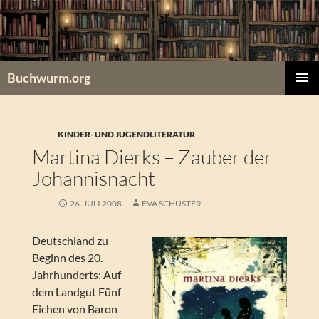
Zum
Inhalt
springen
Buchwurm.org
PRIMÄR
MENÜ
KINDER- UND JUGENDLITERATUR
Martina Dierks – Zauber der
Johannisnacht
26. JULI 2008
EVA SCHUSTER
Deutschland zu
Beginn des 20.
Jahrhunderts: Auf
dem Landgut Fünf
Eichen von Baron