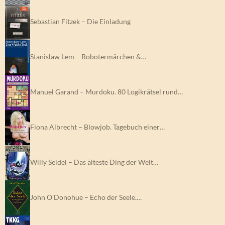
Sebastian Fitzek – Die Einladung
Stanislaw Lem – Robotermärchen &…
Manuel Garand – Murdoku. 80 Logikrätsel rund…
Fiona Albrecht – Blowjob. Tagebuch einer…
Willy Seidel – Das älteste Ding der Welt…
John O’Donohue – Echo der Seele.…