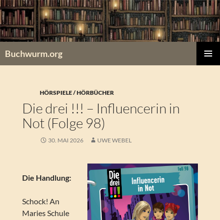
Zum
Inhalt
springen
Buchwurm.org
PRIMÄR
MENÜ
HÖRSPIELE / HÖRBÜCHER
Die drei !!! – Influencerin in
Not (Folge 98)
30. MAI 2026
UWE WEBEL
Die Handlung:
Schock! An
Maries Schule