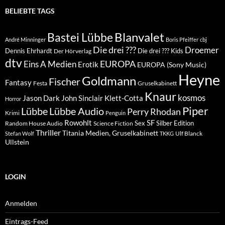
BELIEBTE TAGS
Blanvalet
Bastei Lübbe
André Minninger
Boris Pfeiffer
cbj
Die drei ???
Droemer
Dennis Ehrhardt
Die drei ??? Kids
Der Hörverlag
dtv
EUROPA
Eins A Medien
Erotik
EUROPA (Sony Music)
Heyne
Goldmann
Fischer
Fantasy
Festa
Gruselkabinett
Knaur
kosmos
Klett-Cotta
Jason Dark
John Sinclair
Horror
Piper
Lübbe Audio
Lübbe
Perry Rhodan
Krimi
Penguin
Rowohlt
SF
Sex
Silber Edition
Random House Audio
Science Fiction
Thriller
Titania Medien, Gruselkabinett
Ulf Blanck
Stefan Wolf
TKKG
Ullstein
LOGIN
Anmelden
Eintrags-Feed