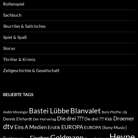
Rollenspiel
Sachbuch
Skurriles & Satirisches
Spiel & Spaß
Storys
Thriller & Krimis
Zeitgeschichte & Gesellschaft
BELIEBTE TAGS
Blanvalet
Bastei Lübbe
André Minninger
Boris Pfeiffer
cbj
Die drei ???
Droemer
Dennis Ehrhardt
Die drei ??? Kids
Der Hörverlag
dtv
EUROPA
Eins A Medien
Erotik
EUROPA (Sony Music)
Heyne
Goldmann
Fischer