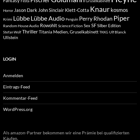
Fantasy
Festa
Gruselkabinett
Knaur
kosmos
Klett-Cotta
Jason Dark
John Sinclair
Horror
Piper
Lübbe Audio
Lübbe
Perry Rhodan
Krimi
Penguin
Rowohlt
SF
Sex
Silber Edition
Random House Audio
Science Fiction
Thriller
Titania Medien, Gruselkabinett
Ulf Blanck
Stefan Wolf
TKKG
Ullstein
LOGIN
Anmelden
Eintrags-Feed
Kommentar-Feed
WordPress.org
Als amazon-Partner bekommen wir eine Prämie bei qualifizierten
Käufen.