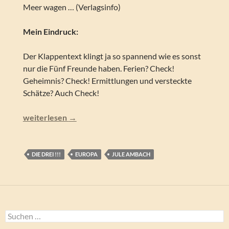
Meer wagen … (Verlagsinfo)
Mein Eindruck:
Der Klappentext klingt ja so spannend wie es sonst
nur die Fünf Freunde haben. Ferien? Check!
Geheimnis? Check! Ermittlungen und versteckte
Schätze? Auch Check!
Die drei !!! – Unheimliches Meeresleuchten (Folge 94)
weiterlesen
→
DIE DREI !!!
EUROPA
JULE AMBACH
Suchen
nach: