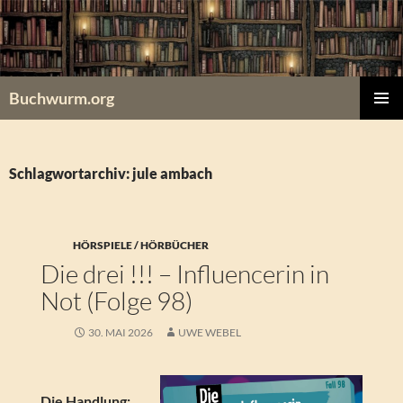
Zum
Inhalt
springen
Buchwurm.org
PRIMÄR
MENÜ
Schlagwortarchiv: jule ambach
HÖRSPIELE / HÖRBÜCHER
Die drei !!! – Influencerin in
Not (Folge 98)
30. MAI 2026
UWE WEBEL
Die Handlung: