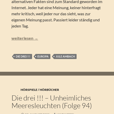
alternativen Fakten sind zum Standard geworden im
Internet. Jeder hat eine Meinung, keiner hinterfragt
mehr kritisch, weil jeder nur das sieht, was zur
eigenen Meinung passt. Passiert leider ständig und
jeden Tag.
Die drei !!! – Influencerin in Not (Folge 98)
weiterlesen
→
DIE DREI !!!
EUROPA
JULE AMBACH
HÖRSPIELE / HÖRBÜCHER
Die drei !!! – Unheimliches
Meeresleuchten (Folge 94)