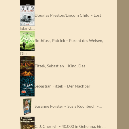
Douglas Preston/Lincoln Child – Lost
Island.…
Rothfuss, Patrick – Furcht des Weisen,
Die…
Fitzek, Sebastian – Kind, Das
Sebastian Fitzek – Der Nachbar
Susanne Förster – Susis Kochbuch –…
C. J. Cherryh – 40.000 in Gehenna. Ein…