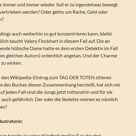
s immer und immer wieder. Soll er zu irgendetwas bewegt
vertrieben werden? Oder gehts um Rache, Geld oder
m?
rdings auch weiterhin so gut konzentrieren kann, bleibt
lich taucht Valery Flockhart in diesem Fall auf. Die an
ende hübsche Dame hatte es dem ersten Detektiv im Fall
 gleichen Autors) ordentlich angetan. Und der Charme
 zu wirken.
 den Wikipedia-Eintrag zum TAG DER TOTEN zitieren
te des Buches diesen Zusammenhang herstellt, hat sich mir
uf jeden Fall sind die Jungs jetzt mittendrin und für sie
zt auch gefährlich. Der oder die Skelette meinen es nämlich
nau?
lustratorin:
ar bereits in seiner Kindheit großer Fan der drei