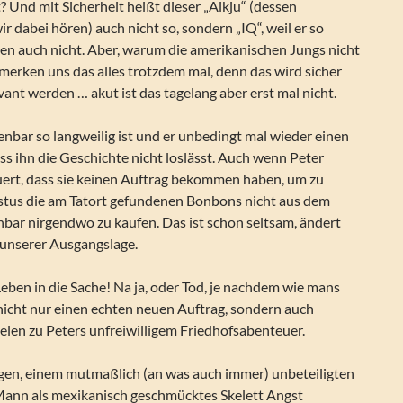
? Und mit Sicherheit heißt dieser „Aikju“ (dessen
 dabei hören) auch nicht so, sondern „IQ“, weil er so
ben auch nicht. Aber, warum die amerikanischen Jungs nicht
 merken uns das alles trotzdem mal, denn das wird sicher
evant werden … akut ist das tagelang aber erst mal nicht.
nbar so langweilig ist und er unbedingt mal wieder einen
ass ihn die Geschichte nicht loslässt. Auch wenn Peter
ert, dass sie keinen Auftrag bekommen haben, um zu
ustus die am Tatort gefundenen Bonbons nicht aus dem
enbar nirgendwo zu kaufen. Das ist schon seltsam, ändert
n unserer Ausgangslage.
ben in die Sache! Na ja, oder Tod, je nachdem wie mans
 nicht nur einen echten neuen Auftrag, sondern auch
elen zu Peters unfreiwilligem Friedhofsabenteuer.
gen, einem mutmaßlich (an was auch immer) unbeteiligten
ann als mexikanisch geschmücktes Skelett Angst