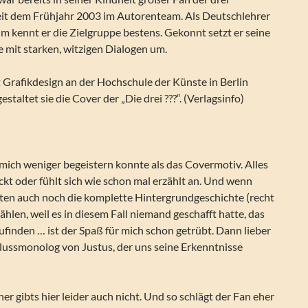
seit dem Frühjahr 2003 im Autorenteam. Als Deutschlehrer
 kennt er die Zielgruppe bestens. Gekonnt setzt er seine
te mit starken, witzigen Dialogen um.
t Grafikdesign an der Hochschule der Künste in Berlin
estaltet sie die Cover der „Die drei ???“. (Verlagsinfo)
er mich weniger begeistern konnte als das Covermotiv. Alles
ckt oder fühlt sich wie schon mal erzählt an. Und wenn
ten auch noch die komplette Hintergrundgeschichte (recht
ählen, weil es in diesem Fall niemand geschafft hatte, das
zufinden … ist der Spaß für mich schon getrübt. Dann lieber
lussmonolog von Justus, der uns seine Erkenntnisse
er gibts hier leider auch nicht. Und so schlägt der Fan eher