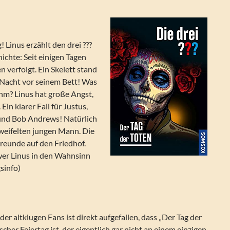
 Linus erzählt den drei ???
ichte: Seit einigen Tagen
n verfolgt. Ein Skelett stand
 Nacht vor seinem Bett! Was
ihm? Linus hat große Angst,
Ein klarer Fall für Justus,
und Bob Andrews! Natürlich
zweifelten jungen Mann. Die
reunde auf den Friedhof.
 wer Linus in den Wahnsinn
gsinfo)
er altklugen Fans ist direkt aufgefallen, dass „Der Tag der
cher Feiertag ist, der eigentlich gar nicht an einem einzigen