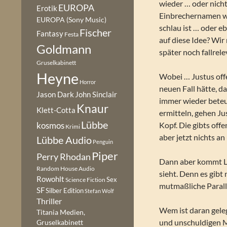
wieder … oder nicht
EUROPA
Erotik
Einbrechernamen wir
EUROPA (Sony Music)
schlau ist … oder e
Fischer
Fantasy
Festa
auf diese Idee? Wir
Goldmann
später noch fallrel
Gruselkabinett
Heyne
Wobei … Justus offe
Horror
neuen Fall hätte, d
Jason Dark
John Sinclair
immer wieder beteu
Knaur
Klett-Cotta
ermitteln, gehen J
Lübbe
Kopf. Die gibts off
kosmos
Krimi
aber jetzt nichts a
Lübbe Audio
Penguin
Piper
Perry Rhodan
Dann aber kommt Le
Random House Audio
sieht. Denn es gibt
Rowohlt
Sex
Science Fiction
mutmaßliche Parall
SF
Silber Edition
Stefan Wolf
Thriller
Wem ist daran gele
Titania Medien,
und unschuldigen M
Gruselkabinett