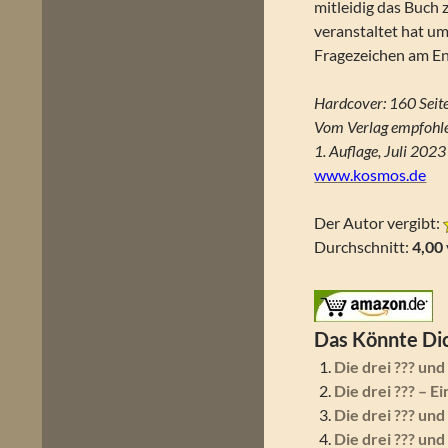
mitleidig das Buch 
veranstaltet hat um 
Fragezeichen am End
Hardcover: 160 Seit
Vom Verlag empfohle
1. Auflage, Juli 2023
www.kosmos.de
Der Autor vergibt:
Durchschnitt:
4,00
Das Könnte Dic
Die drei ??? un
Die drei ??? – 
Die drei ??? un
Die drei ??? un