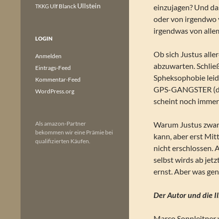
Ullstein
Ulf Blanck
einzujagen? Und da
TKKG
oder von irgendwo 
irgendwas von alle
LOGIN
Ob sich Justus alle
Anmelden
abzuwarten. Schließ
Eintrags-Feed
Spheksophobie leid
Kommentar-Feed
GPS-GANGSTER (des
WordPress.org
scheint noch immer
Als amazon-Partner
Warum Justus zwar
bekommen wir eine Prämie bei
kann, aber erst Mit
qualifizierten Käufen.
nicht erschlossen. A
selbst wirds ab jet
ernst. Aber was ge
Der Autor und die Il
Marco Sonnleitner w