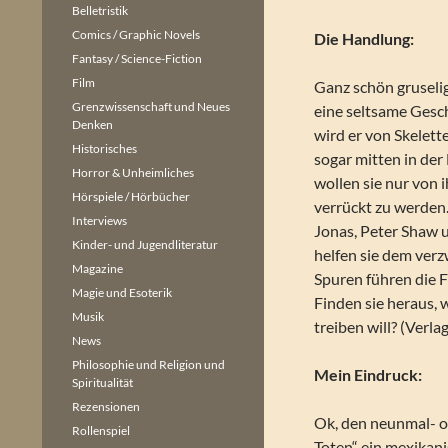
Belletristik
Comics / Graphic Novels
Die Handlung:
Fantasy / Science-Fiction
Film
Ganz schön gruselig!
Grenzwissenschaft und Neues
eine seltsame Gesch
Denken
wird er von Skelette
Historisches
sogar mitten in der
Horror & Unheimliches
wollen sie nur von 
Hörspiele / Hörbücher
verrückt zu werden. 
Interviews
Jonas, Peter Shaw 
Kinder- und Jugendliteratur
helfen sie dem ver
Magazine
Spuren führen die F
Magie und Esoterik
Finden sie heraus,
Musik
treiben will? (Verla
News
Philosophie und Religion und
Mein Eindruck:
Spiritualität
Rezensionen
Ok, den neunmal- od
Rollenspiel
Toten“ ein mexikanis