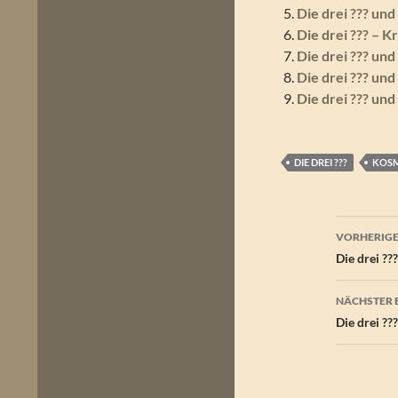
Die drei ??? un
Die drei ??? – 
Die drei ??? und
Die drei ??? un
Die drei ??? un
DIE DREI ???
KOS
Beitr
VORHERIGE
Die drei ?
NÄCHSTER 
Die drei ??