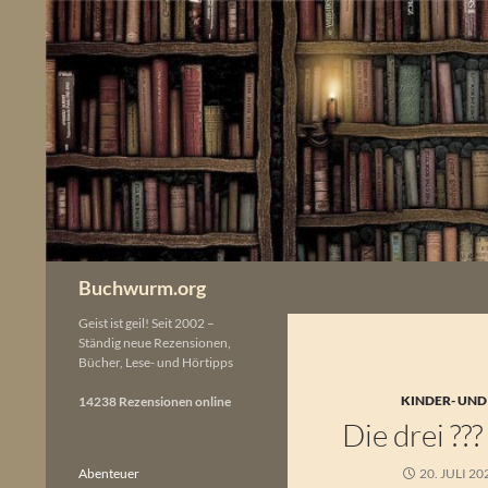
Zum
Inhalt
springen
Buchwurm.org
Geist ist geil! Seit 2002 –
Ständig neue Rezensionen,
Bücher, Lese- und Hörtipps
KINDER- UND
14238 Rezensionen online
Die drei ??
Abenteuer
20. JULI 20