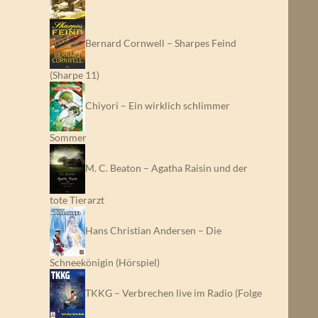
Bernard Cornwell – Sharpes Feind
(Sharpe 11)
Chiyori – Ein wirklich schlimmer
Sommer
M. C. Beaton – Agatha Raisin und der
tote Tierarzt
Hans Christian Andersen – Die
Schneekönigin (Hörspiel)
TKKG – Verbrechen live im Radio (Folge