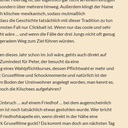
d, sondern über mehrere hinweg. Außerdem klingt der Name
ich klischee-mexikanisch, sodass mutmaßlich
 dass die Geschichte tatsächlich mit dieser Tradition zu tun
msten Fall nur Clickbait ist. Wenn nur das coole und sehr
t wäre … und wenn die Fälle der drei Jungs nicht oft genug
uf geradem Weg zum Ziel führen würden.
n dieses Jahr schon im Juli wäre, gehts auch direkt auf
 Zumindest für Peter, der besucht da eine
 eines Wahlpflichtkurses, dessen Pflichtwahl er mehr und
bt Gruselfilme und Schockmomente und natürlich ist der
gem Boden der Ureinwohner angelegt worden, man kennt es.
noch die Klischees aufgefahren?
 Einbruch … auf einem Friedhof … bei dem augenscheinlich
n ist noch tatsächlich etwas gestohlen wurde. Wer bricht
 Friedhofskapelle ein, wenn direkt in der Nähe eine
ark Gruselfilme guckt? Da kommt man doch am nächsten Tag