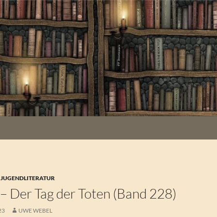
 JUGENDLITERATUR
? – Der Tag der Toten (Band 228)
23
UWE WEBEL