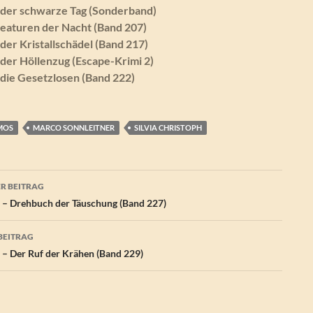
d der schwarze Tag (Sonderband)
Kreaturen der Nacht (Band 207)
 der Kristallschädel (Band 217)
d der Höllenzug (Escape-Krimi 2)
d die Gesetzlosen (Band 222)
MOS
MARCO SONNLEITNER
SILVIA CHRISTOPH
agsnavigation
R BEITRAG
?? – Drehbuch der Täuschung (Band 227)
BEITRAG
? – Der Ruf der Krähen (Band 229)