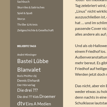
Sachbuch
Tag zelebriert wir
Skurriles & Satirisches
„Linus“ nicht wirkl
Spiel & Spaß
auszuschließen ist,
Storys
hat … und im schlim
Thriller & Krimis
passende Cover nich
Zeitgeschichte & Gesellschaft
alles andere als a
Und als ob Hallowee
BELIEBTE TAGS
einem Friedhof los.
André Minninger
Außenveranstaltung
Bastei Lübbe
mehr bereut. Es gi
Blanvalet
Friedhof auf heili
Werden jetzt doch 
Boris Pfeiffer
cbj
Dennis Ehrhardt
Der Hörverlag
Das nicht, aber ein
Die drei ???
weder etwas zu hole
Droemer
Die drei ??? Kids
denn nachts in eine
dtv
Schulklasse lautst
Eins A Medien