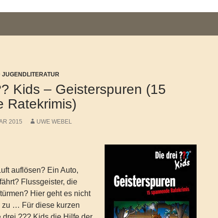
D JUGENDLITERATUR
?? Kids – Geisterspuren (15
 Ratekrimis)
AR 2015
UWE WEBEL
Luft auflösen? Ein Auto,
fährt? Flussgeister, die
türmen? Hier geht es nicht
n zu … Für diese kurzen
 drei ??? Kids die Hilfe der