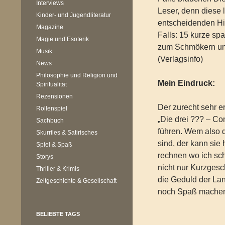
Interviews
Leser, denn diese 
Kinder- und Jugendliteratur
entscheidenden Hi
Magazine
Falls: 15 kurze s
Magie und Esoterik
zum Schmökern und
Musik
(Verlagsinfo)
News
Philosophie und Religion und
Mein Eindruck:
Spiritualität
Rezensionen
Der zurecht sehr e
Rollenspiel
„Die drei ??? – Co
Sachbuch
führen. Wem also 
Skurriles & Satirisches
sind, der kann sie 
Spiel & Spaß
rechnen wo ich sc
Storys
nicht nur Kurzgesch
Thriller & Krimis
die Geduld der La
Zeitgeschichte & Gesellschaft
noch Spaß mache
BELIEBTE TAGS