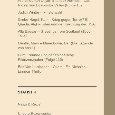
Arthur Conan Doyle: Sherlock Holmes – Das
Rätsel von Boscombe Valley (Folge 15)
Judith Winter – Finsterwald
Grobe-Hagel, Karl – Krieg gegen Terror? El
Qaeda, Afghanistan und der Kreuzzug der USA
Alla Badsar – Greetings from Scotland (1000
Teile)
Gentle, Mary – blaue Löwe, Der (Die Legende
von Ash 1)
Fünf Freunde und der chinesische
Pflanzenzauber (Folge 116)
Eric Van Lustbader – Okami. Ein Nicholas-
Linnear-Thriller
STATISTIK
News & Rezis
Unsere Rezensenten