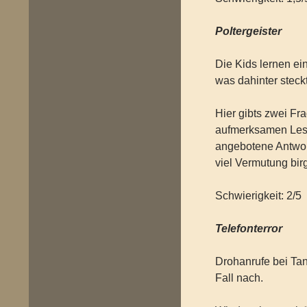
Poltergeister
Die Kids lernen ei
was dahinter steckt
Hier gibts zwei Fr
aufmerksamen Lesed
angebotene Antwort
viel Vermutung birg
Schwierigkeit: 2/5
Telefonterror
Drohanrufe bei Ta
Fall nach.