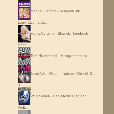
Manuel Garand – Murdoku. 80
Logikrätsel rund…
Fiona Albrecht – Blowjob. Tagebuch
einer…
Tom Hillenbrand – Hologrammatica
Jussi Adler-Olsen – Natrium Chlorid. Der
9.…
Willy Seidel – Das älteste Ding der
Welt…