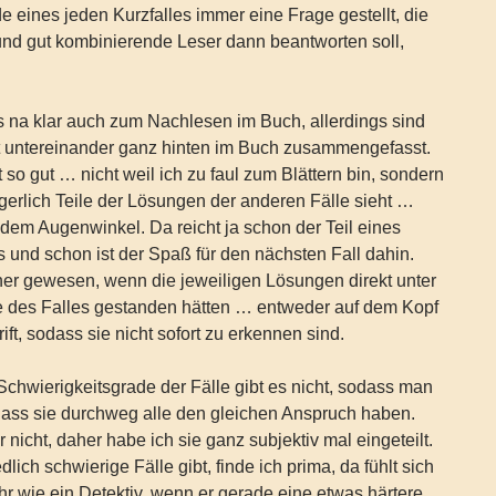
 eines jeden Kurzfalles immer eine Frage gestellt, die
nd gut kombinierende Leser dann beantworten soll,
…
 na klar auch zum Nachlesen im Buch, allerdings sind
t untereinander ganz hinten im Buch zusammengefasst.
t so gut … nicht weil ich zu faul zum Blättern bin, sondern
erlich Teile der Lösungen der anderen Fälle sieht …
 dem Augenwinkel. Da reicht ja schon der Teil eines
und schon ist der Spaß für den nächsten Fall dahin.
ner gewesen, wenn die jeweiligen Lösungen direkt unter
 des Falles gestanden hätten … entweder auf dem Kopf
ift, sodass sie nicht sofort zu erkennen sind.
 Schwierigkeitsgrade der Fälle gibt es nicht, sodass man
dass sie durchweg alle den gleichen Anspruch haben.
nicht, daher habe ich sie ganz subjektiv mal eingeteilt.
lich schwierige Fälle gibt, finde ich prima, da fühlt sich
r wie ein Detektiv, wenn er gerade eine etwas härtere