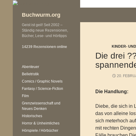
Zum
Inhalt
Buchwurm.org
springen
Geist ist geil! Seit 2002 –
Ständig neue Rezensionen,
Bücher, Lese- und Hörtipps
KINDER- UN
14239 Rezensionen online
Die drei ?
spannende
Abenteuer
Belletristik
20. FEBRU
Comics / Graphic Novels
Fantasy / Science-Fiction
Die Handlung:
Film
Grenzwissenschaft und
Diebe, die sich in 
Neues Denken
das von alleine los
Historisches
sich meterhoch auf
Horror & Unheimliches
mit rechten Dinge
Hörspiele / Hörbücher
Fälle brauchen Die