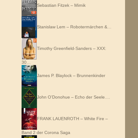
Sebastian Fitzek – Mimik
Stanislaw Lem – Robotermärchen &…
Timothy Greenfield-Sanders – XXX:
30…
James P. Blaylock – Brunnenkinder
John O’Donohue – Echo der Seele.…
FRANK LAUENROTH – White Fire –
Band 2 der Corona Saga