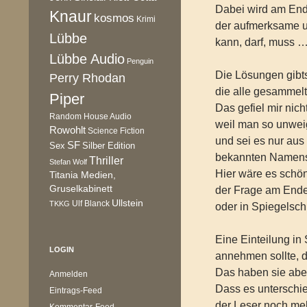
Dabei wird am Ende
Knaur
kosmos
Krimi
der aufmerksame u
Lübbe
kann, darf, muss 
Lübbe Audio
Penguin
Die Lösungen gibts
Perry Rhodan
die alle gesammel
Piper
Das gefiel mir nich
Random House Audio
weil man so unweig
Rowohlt
Science Fiction
und sei es nur aus
SF
Sex
Silber Edition
bekannten Namens 
Thriller
Stefan Wolf
Hier wäre es schö
Titania Medien,
Gruselkabinett
der Frage am Ende
Ullstein
Ulf Blanck
TKKG
oder in Spiegelschr
Eine Einteilung in
LOGIN
annehmen sollte, 
Das haben sie aber 
Anmelden
Dass es unterschied
Eintrags-Feed
der Leser noch meh
Kommentar-Feed