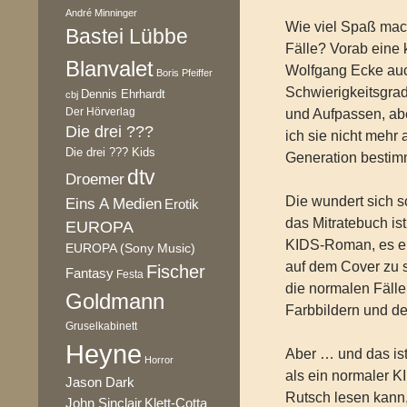
André Minninger
Wie viel Spaß mac
Bastei Lübbe
Fälle? Vorab eine
Blanvalet
Wolfgang Ecke auc
Boris Pfeiffer
Schwierigkeitsgrad
Dennis Ehrhardt
cbj
Der Hörverlag
und Aufpassen, abe
Die drei ???
ich sie nicht mehr 
Die drei ??? Kids
Generation bestimm
dtv
Droemer
Die wundert sich 
Eins A Medien
Erotik
das Mitratebuch is
EUROPA
KIDS-Roman, es ent
EUROPA (Sony Music)
auf dem Cover zu 
Fischer
Fantasy
Festa
die normalen Fälle
Goldmann
Farbbildern und de
Gruselkabinett
Heyne
Aber … und das ist
Horror
als ein normaler K
Jason Dark
Rutsch lesen kann
Klett-Cotta
John Sinclair