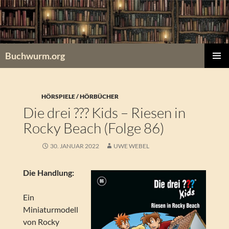
Zum
Inhalt
springen
Buchwurm.org
PRIMÄR
MENÜ
HÖRSPIELE / HÖRBÜCHER
Die drei ??? Kids – Riesen in
Rocky Beach (Folge 86)
30. JANUAR 2022
UWE WEBEL
Die Handlung:
Ein
Miniaturmodell
von Rocky