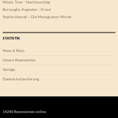
Nilsen, Tove – Nachtzuschlag
Burroughs, Augusten – Krass!
Sophie Hannah – Die Monogramm-Morde
STATISTIK
News & Rezis
Unsere Rezensenten
Verlage
Datenschutzerklärung
14240 Rezensionen online