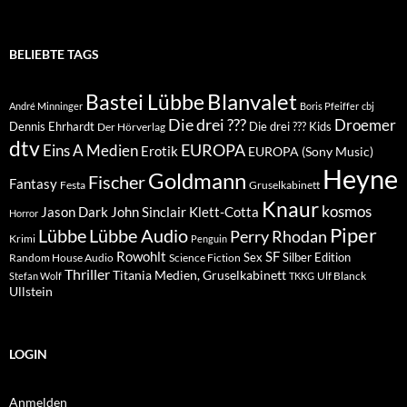
BELIEBTE TAGS
Blanvalet
Bastei Lübbe
André Minninger
Boris Pfeiffer
cbj
Die drei ???
Droemer
Dennis Ehrhardt
Die drei ??? Kids
Der Hörverlag
dtv
EUROPA
Eins A Medien
Erotik
EUROPA (Sony Music)
Heyne
Goldmann
Fischer
Fantasy
Festa
Gruselkabinett
Knaur
kosmos
Klett-Cotta
Jason Dark
John Sinclair
Horror
Piper
Lübbe Audio
Lübbe
Perry Rhodan
Krimi
Penguin
Rowohlt
SF
Sex
Silber Edition
Random House Audio
Science Fiction
Thriller
Titania Medien, Gruselkabinett
Ulf Blanck
Stefan Wolf
TKKG
Ullstein
LOGIN
Anmelden