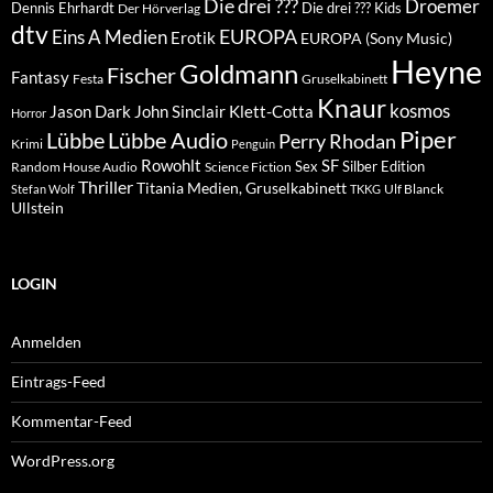
Die drei ???
Droemer
Dennis Ehrhardt
Die drei ??? Kids
Der Hörverlag
dtv
EUROPA
Eins A Medien
Erotik
EUROPA (Sony Music)
Heyne
Goldmann
Fischer
Fantasy
Festa
Gruselkabinett
Knaur
kosmos
Klett-Cotta
Jason Dark
John Sinclair
Horror
Piper
Lübbe Audio
Lübbe
Perry Rhodan
Krimi
Penguin
Rowohlt
SF
Sex
Silber Edition
Random House Audio
Science Fiction
Thriller
Titania Medien, Gruselkabinett
Ulf Blanck
Stefan Wolf
TKKG
Ullstein
LOGIN
Anmelden
Eintrags-Feed
Kommentar-Feed
WordPress.org