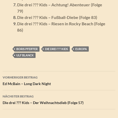
Die drei ??? Kids – Achtung! Abenteuer (Folge
79)
Die drei ??? Kids – Fußball-Diebe (Folge 83)
Die drei ??? Kids – Riesen in Rocky Beach (Folge
86)
BORIS PFEIFFER
DIE DREI ??? KIDS
EUROPA
ULF BLANCK
Beitragsnavigation
VORHERIGER BEITRAG
Ed McBain – Long Dark Night
NÄCHSTER BEITRAG
Die drei ??? Kids – Der Weihnachtsdieb (Folge 57)