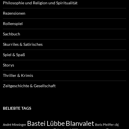
Philosophie und Religion und Spiritualität
Rezensionen
Rollenspiel
Sachbuch
Skurriles & Satirisches
Spiel & Spaß
Storys
Thriller & Krimis
Zeitgeschichte & Gesellschaft
BELIEBTE TAGS
Blanvalet
Bastei Lübbe
André Minninger
Boris Pfeiffer
cbj