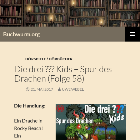
Zum
Inhalt
springen
Buchwurm.org
PRIMÄR
MENÜ
HÖRSPIELE / HÖRBÜCHER
Die drei ??? Kids – Spur des
Drachen (Folge 58)
21. MAI 2017
UWE WEBEL
Die Handlung:
Ein Drache in
Rocky Beach!
Ein