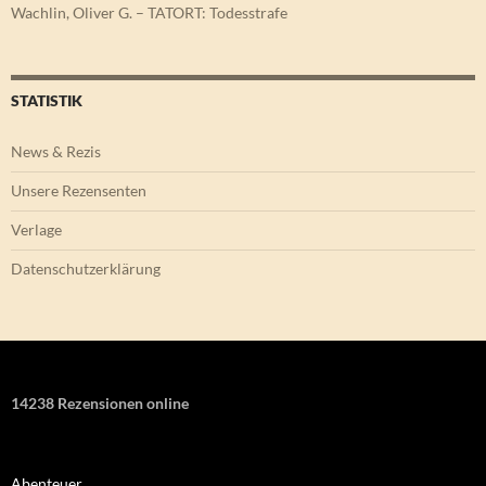
Wachlin, Oliver G. – TATORT: Todesstrafe
STATISTIK
News & Rezis
Unsere Rezensenten
Verlage
Datenschutzerklärung
14238 Rezensionen online
Abenteuer