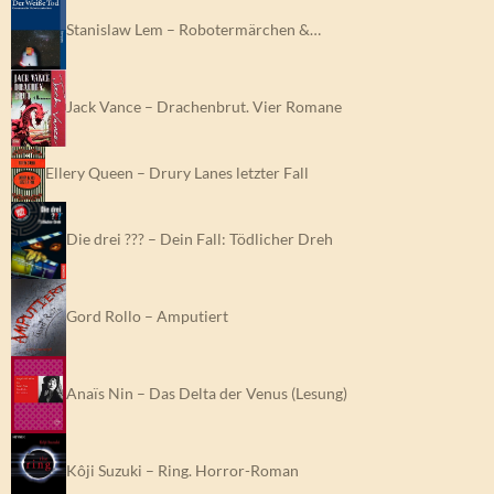
Stanislaw Lem – Robotermärchen &…
Jack Vance – Drachenbrut. Vier Romane
Ellery Queen – Drury Lanes letzter Fall
Die drei ??? – Dein Fall: Tödlicher Dreh
Gord Rollo – Amputiert
Anaïs Nin – Das Delta der Venus (Lesung)
Kôji Suzuki – Ring. Horror-Roman