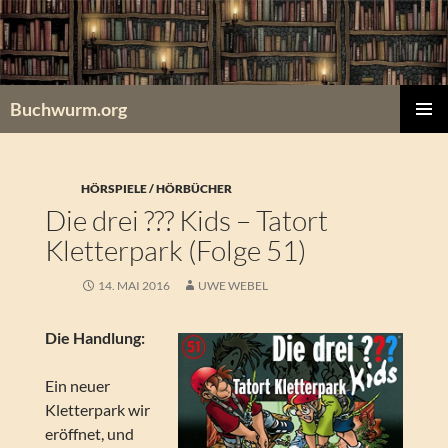
Zum
Inhalt
springen
Buchwurm.org
PRIMÄR
MENÜ
HÖRSPIELE / HÖRBÜCHER
Die drei ??? Kids – Tatort
Kletterpark (Folge 51)
14. MAI 2016
UWE WEBEL
Die Handlung:
Ein neuer
Kletterpark wir
eröffnet, und