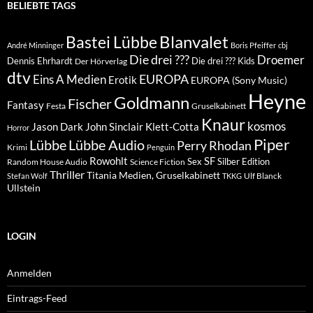
BELIEBTE TAGS
Blanvalet
Bastei Lübbe
André Minninger
Boris Pfeiffer
cbj
Die drei ???
Droemer
Dennis Ehrhardt
Die drei ??? Kids
Der Hörverlag
dtv
EUROPA
Eins A Medien
Erotik
EUROPA (Sony Music)
Heyne
Goldmann
Fischer
Fantasy
Festa
Gruselkabinett
Knaur
kosmos
Klett-Cotta
Jason Dark
John Sinclair
Horror
Piper
Lübbe Audio
Lübbe
Perry Rhodan
Krimi
Penguin
Rowohlt
SF
Sex
Silber Edition
Random House Audio
Science Fiction
Thriller
Titania Medien, Gruselkabinett
Ulf Blanck
Stefan Wolf
TKKG
Ullstein
LOGIN
Anmelden
Eintrags-Feed