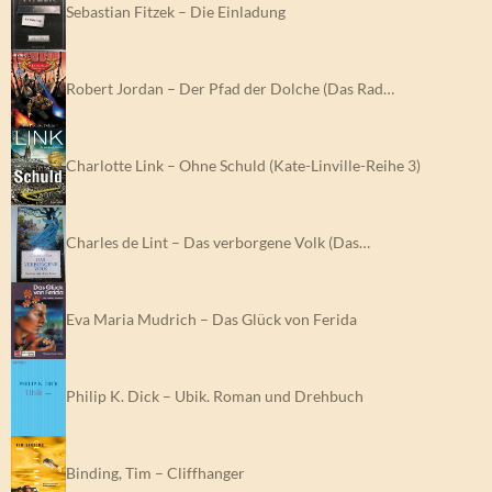
Sebastian Fitzek – Die Einladung
Robert Jordan – Der Pfad der Dolche (Das Rad…
Charlotte Link – Ohne Schuld (Kate-Linville-Reihe 3)
Charles de Lint – Das verborgene Volk (Das…
Eva Maria Mudrich – Das Glück von Ferida
Philip K. Dick – Ubik. Roman und Drehbuch
Binding, Tim – Cliffhanger