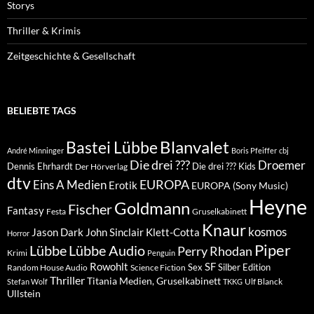
Storys
Thriller & Krimis
Zeitgeschichte & Gesellschaft
BELIEBTE TAGS
Blanvalet
Bastei Lübbe
André Minninger
Boris Pfeiffer
cbj
Die drei ???
Droemer
Dennis Ehrhardt
Die drei ??? Kids
Der Hörverlag
dtv
EUROPA
Eins A Medien
Erotik
EUROPA (Sony Music)
Heyne
Goldmann
Fischer
Fantasy
Festa
Gruselkabinett
Knaur
kosmos
Klett-Cotta
Jason Dark
John Sinclair
Horror
Piper
Lübbe Audio
Lübbe
Perry Rhodan
Krimi
Penguin
Rowohlt
SF
Sex
Silber Edition
Random House Audio
Science Fiction
Thriller
Titania Medien, Gruselkabinett
Ulf Blanck
Stefan Wolf
TKKG
Ullstein