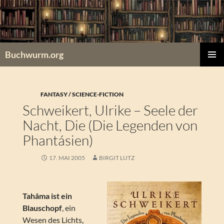
Zum
Inhalt
springen
Buchwurm.org
PRIMÄR
MENÜ
FANTASY / SCIENCE-FICTION
Schweikert, Ulrike – Seele der
Nacht, Die (Die Legenden von
Phantásien)
17. MAI 2005
BIRGIT LUTZ
Tahâma ist ein
Blauschopf
, ein
Wesen des Lichts,