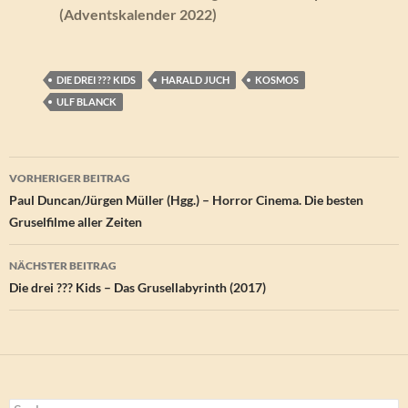
(Adventskalender 2022)
DIE DREI ??? KIDS
HARALD JUCH
KOSMOS
ULF BLANCK
Beitragsnavigation
VORHERIGER BEITRAG
Paul Duncan/Jürgen Müller (Hgg.) – Horror Cinema. Die besten
Gruselfilme aller Zeiten
NÄCHSTER BEITRAG
Die drei ??? Kids – Das Grusellabyrinth (2017)
Suchen