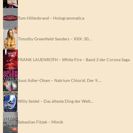
Tom Hillenbrand – Hologrammatica
Timothy Greenfield-Sanders – XXX: 30…
FRANK LAUENROTH – White Fire – Band 2 der Corona Saga
Jussi Adler-Olsen – Natrium Chlorid. Der 9.…
Willy Seidel – Das älteste Ding der Welt…
Sebastian Fitzek – Mimik