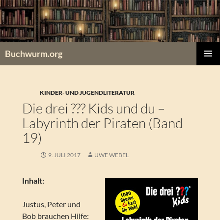
Zum
Inhalt
springen
Buchwurm.org
PRIMÄR
MENÜ
KINDER- UND JUGENDLITERATUR
Die drei ??? Kids und du –
Labyrinth der Piraten (Band
19)
9. JULI 2017
UWE WEBEL
Inhalt:
Justus, Peter und
Bob brauchen Hilfe: