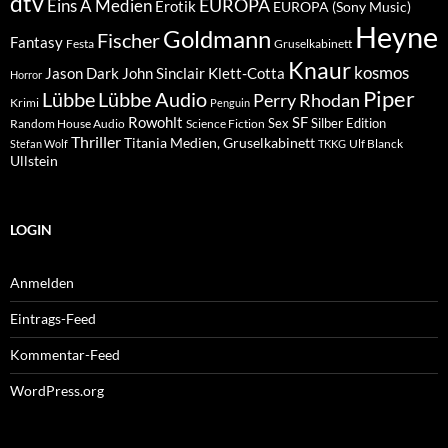
dtv
EUROPA
Eins A Medien
Erotik
EUROPA (Sony Music)
Heyne
Goldmann
Fischer
Fantasy
Festa
Gruselkabinett
Knaur
kosmos
Klett-Cotta
Jason Dark
John Sinclair
Horror
Piper
Lübbe Audio
Lübbe
Perry Rhodan
Krimi
Penguin
Rowohlt
SF
Sex
Silber Edition
Random House Audio
Science Fiction
Thriller
Titania Medien, Gruselkabinett
Ulf Blanck
Stefan Wolf
TKKG
Ullstein
LOGIN
Anmelden
Eintrags-Feed
Kommentar-Feed
WordPress.org