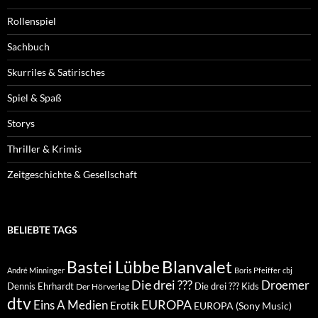
Rollenspiel
Sachbuch
Skurriles & Satirisches
Spiel & Spaß
Storys
Thriller & Krimis
Zeitgeschichte & Gesellschaft
BELIEBTE TAGS
Blanvalet
Bastei Lübbe
André Minninger
Boris Pfeiffer
cbj
Die drei ???
Droemer
Dennis Ehrhardt
Die drei ??? Kids
Der Hörverlag
dtv
EUROPA
Eins A Medien
Erotik
EUROPA (Sony Music)