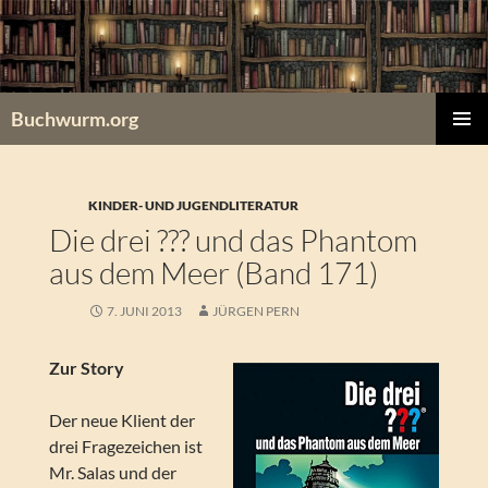
Zum
Inhalt
springen
Buchwurm.org
PRIMÄR
MENÜ
KINDER- UND JUGENDLITERATUR
Die drei ??? und das Phantom
aus dem Meer (Band 171)
7. JUNI 2013
JÜRGEN PERN
Zur Story
Der neue Klient der
drei Fragezeichen ist
Mr. Salas und der