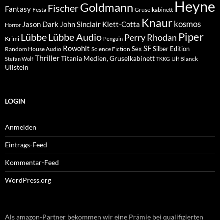
Heyne
Goldmann
Fischer
Fantasy
Festa
Gruselkabinett
Knaur
kosmos
Klett-Cotta
Jason Dark
John Sinclair
Horror
Piper
Lübbe Audio
Lübbe
Perry Rhodan
Krimi
Penguin
Rowohlt
SF
Sex
Silber Edition
Random House Audio
Science Fiction
Thriller
Titania Medien, Gruselkabinett
Ulf Blanck
Stefan Wolf
TKKG
Ullstein
LOGIN
Anmelden
Eintrags-Feed
Kommentar-Feed
WordPress.org
Als amazon-Partner bekommen wir eine Prämie bei qualifizierten