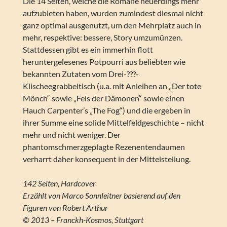
Die 14 Seiten, welche die Romane neuerdings mehr
aufzubieten haben, wurden zumindest diesmal nicht
ganz optimal ausgenutzt, um den Mehrplatz auch in
mehr, respektive: bessere, Story umzumünzen.
Stattdessen gibt es ein immerhin flott
heruntergelesenes Potpourri aus beliebten wie
bekannten Zutaten vom Drei-???-
Klischeegrabbeltisch (u.a. mit Anleihen an „Der tote
Mönch“ sowie „Fels der Dämonen“ sowie einen
Hauch Carpenter’s „The Fog“) und die ergeben in
ihrer Summe eine solide Mittelfeldgeschichte – nicht
mehr und nicht weniger. Der
phantomschmerzgeplagte Rezenentendaumen
verharrt daher konsequent in der Mittelstellung.
142 Seiten, Hardcover
Erzählt von Marco Sonnleitner basierend auf den
Figuren von Robert Arthur
© 2013 – Franckh-Kosmos, Stuttgart