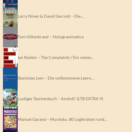
Larry Niven & David Gerrold – Die…
Tom Hillenbrand – Hologrammatica
Ian Rankin – The Complaints / Ein reines…
Stanislaw Lem – Die vollkommene Leere.…
Lustiges Taschenbuch – Anstoß! (LTB EXTRA 9)
Manuel Garand – Murdoku. 80 Logikrätsel rund…