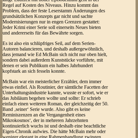
Regel auf Kosten des Niveaus. Hinzu kommt das
Problem, dass der feste Leserstamm Änderungen des
grundsätzlichen Konzepts gar nicht und sachte
Modernisierungen nur in engen Grenzen gestattet:
Jeder Krimi einer Serie soll einerseits Neues bieten
und andererseits für das Bewährte sorgen.
Es ist also ein schlüpfriges Seil, auf dem Serien-
Autoren balancieren, und deshalb außergewöhnlich,
dass jemand wie Ed McBain sich nicht nur oben hielt,
sondern dabei außerdem Kunststücke vorführte, mit
denen er sein Publikum ein halbes Jahrhundert
kopfstark an sich fesseln konnte.
McBain war ein meisterlicher Erzähler, dem immer
etwas einfiel. Als Routinier, der sämtliche Facetten der
Unterhaltungsindustrie kannte, wusste er sofort, wie er
das Jubiläum begehen wollte und sollte: Er schrieb
einfach einen weiteren Roman, der gleichzeitig der 50.
Band ‚seiner‘ Serie wurde. Also gibt es keine
Reminiszenzen an die Vergangenheit eines
Mikrokosmos‘, der in mehreren Jahrzehnten
kontinuierlich wuchs ist und deshalb eine beachtliche
Eigen-Chronik aufwies. Die hätte McBain mehr oder
weniger elegant in eine Rahmenhandlung zwingen