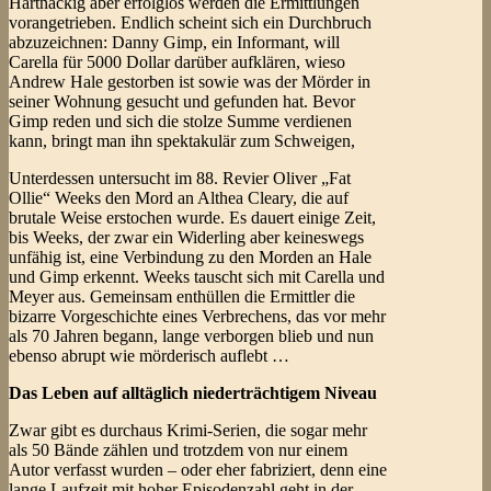
Hartnäckig aber erfolglos werden die Ermittlungen
vorangetrieben. Endlich scheint sich ein Durchbruch
abzuzeichnen: Danny Gimp, ein Informant, will
Carella für 5000 Dollar darüber aufklären, wieso
Andrew Hale gestorben ist sowie was der Mörder in
seiner Wohnung gesucht und gefunden hat. Bevor
Gimp reden und sich die stolze Summe verdienen
kann, bringt man ihn spektakulär zum Schweigen,
Unterdessen untersucht im 88. Revier Oliver „Fat
Ollie“ Weeks den Mord an Althea Cleary, die auf
brutale Weise erstochen wurde. Es dauert einige Zeit,
bis Weeks, der zwar ein Widerling aber keineswegs
unfähig ist, eine Verbindung zu den Morden an Hale
und Gimp erkennt. Weeks tauscht sich mit Carella und
Meyer aus. Gemeinsam enthüllen die Ermittler die
bizarre Vorgeschichte eines Verbrechens, das vor mehr
als 70 Jahren begann, lange verborgen blieb und nun
ebenso abrupt wie mörderisch auflebt …
Das Leben auf alltäglich niederträchtigem Niveau
Zwar gibt es durchaus Krimi-Serien, die sogar mehr
als 50 Bände zählen und trotzdem von nur einem
Autor verfasst wurden – oder eher fabriziert, denn eine
lange Laufzeit mit hoher Episodenzahl geht in der