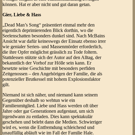
können. Hat er aber nicht und gut daran getan.
Gier, Liebe & Hass
„Dead Man’s Song“ präsentiert einmal mehr den
eigentlich deprimierenden Blick dorthin, wo die
Seelenschatten besonders dunkel sind. Nach McBains
Ansicht war dafür keineswegs der Einsatz ebenso irrer
wie genialer Serien- und Massenmörder erforderlich,
die ihre Opfer möglichst grässlich zu Tode foltern.
Stattdessen stützte sich der Autor auf den Alltag, der
bekanntlich der Vorhof zur Hölle sein kann. Er
besetzte seine Geschichte mit besonders perfiden
Zeitgenossen – den Angehörigen der Familie, die als
potenzieller Brutkessel mit hohem Explosionsfaktor
gilt.
Niemand ist sich näher, und niemand kann seinem
Gegenüber deshalb so wehtun wie ein
Familienmitglied. Liebe und Hass werden oft über
Jahre oder gar Generationen aufgestaut, um sich
irgendwann zu entladen. Dies kann spektakulär
geschehen und belebt dann die Medien. Schwieriger
wird es, wenn die Entfremdung schleichend und
unauffällig abläuft wie im Fall der Familie Hale.