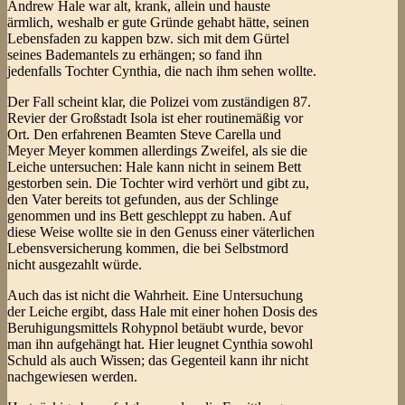
Andrew Hale war alt, krank, allein und hauste
ärmlich, weshalb er gute Gründe gehabt hätte, seinen
Lebensfaden zu kappen bzw. sich mit dem Gürtel
seines Bademantels zu erhängen; so fand ihn
jedenfalls Tochter Cynthia, die nach ihm sehen wollte.
Der Fall scheint klar, die Polizei vom zuständigen 87.
Revier der Großstadt Isola ist eher routinemäßig vor
Ort. Den erfahrenen Beamten Steve Carella und
Meyer Meyer kommen allerdings Zweifel, als sie die
Leiche untersuchen: Hale kann nicht in seinem Bett
gestorben sein. Die Tochter wird verhört und gibt zu,
den Vater bereits tot gefunden, aus der Schlinge
genommen und ins Bett geschleppt zu haben. Auf
diese Weise wollte sie in den Genuss einer väterlichen
Lebensversicherung kommen, die bei Selbstmord
nicht ausgezahlt würde.
Auch das ist nicht die Wahrheit. Eine Untersuchung
der Leiche ergibt, dass Hale mit einer hohen Dosis des
Beruhigungsmittels Rohypnol betäubt wurde, bevor
man ihn aufgehängt hat. Hier leugnet Cynthia sowohl
Schuld als auch Wissen; das Gegenteil kann ihr nicht
nachgewiesen werden.