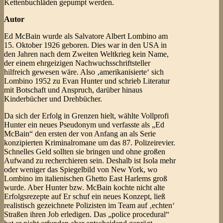
Kettenbuchläden gepumpt werden.
Autor
Ed McBain wurde als Salvatore Albert Lombino am
15. Oktober 1926 geboren. Dies war in den USA in
den Jahren nach dem Zweiten Weltkrieg kein Name,
der einem ehrgeizigen Nachwuchsschriftsteller
hilfreich gewesen wäre. Also ‚amerikanisierte‘ sich
Lombino 1952 zu Evan Hunter und schrieb Literatur
mit Botschaft und Anspruch, darüber hinaus
Kinderbücher und Drehbücher.
Da sich der Erfolg in Grenzen hielt, wählte Vollprofi
Hunter ein neues Pseudonym und verfasste als „Ed
McBain“ den ersten der von Anfang an als Serie
konzipierten Kriminalromane um das 87. Polizeirevier.
Schnelles Geld sollten sie bringen und ohne großen
Aufwand zu recherchieren sein. Deshalb ist Isola mehr
oder weniger das Spiegelbild von New York, wo
Lombino im italienischen Ghetto East Harlems groß
wurde. Aber Hunter bzw. McBain kochte nicht alte
Erfolgsrezepte auf Er schuf ein neues Konzept, ließ
realistisch gezeichnete Polizisten im Team auf ‚echten‘
Straßen ihren Job erledigen. Das „police procedural“