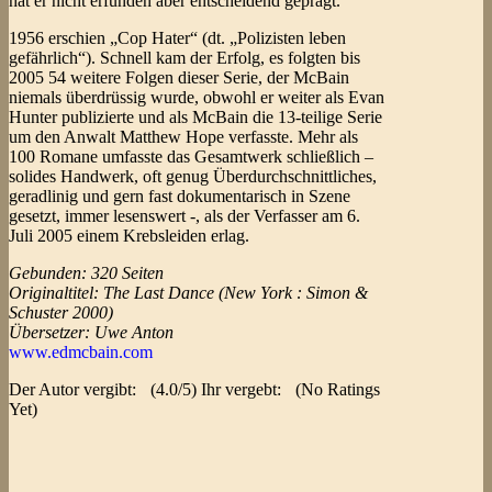
hat er nicht erfunden aber entscheidend geprägt.
1956 erschien „Cop Hater“ (dt. „Polizisten leben
gefährlich“). Schnell kam der Erfolg, es folgten bis
2005 54 weitere Folgen dieser Serie, der McBain
niemals überdrüssig wurde, obwohl er weiter als Evan
Hunter publizierte und als McBain die 13-teilige Serie
um den Anwalt Matthew Hope verfasste. Mehr als
100 Romane umfasste das Gesamtwerk schließlich –
solides Handwerk, oft genug Überdurchschnittliches,
geradlinig und gern fast dokumentarisch in Szene
gesetzt, immer lesenswert -, als der Verfasser am 6.
Juli 2005 einem Krebsleiden erlag.
Gebunden: 320 Seiten
Originaltitel: The Last Dance (New York : Simon &
Schuster 2000)
Übersetzer: Uwe Anton
www.edmcbain.com
Der Autor vergibt:
(4.0/5) Ihr vergebt:
(No Ratings
Yet)