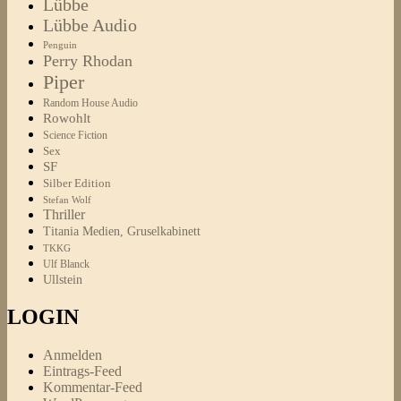
Lübbe
Lübbe Audio
Penguin
Perry Rhodan
Piper
Random House Audio
Rowohlt
Science Fiction
Sex
SF
Silber Edition
Stefan Wolf
Thriller
Titania Medien, Gruselkabinett
TKKG
Ulf Blanck
Ullstein
LOGIN
Anmelden
Eintrags-Feed
Kommentar-Feed