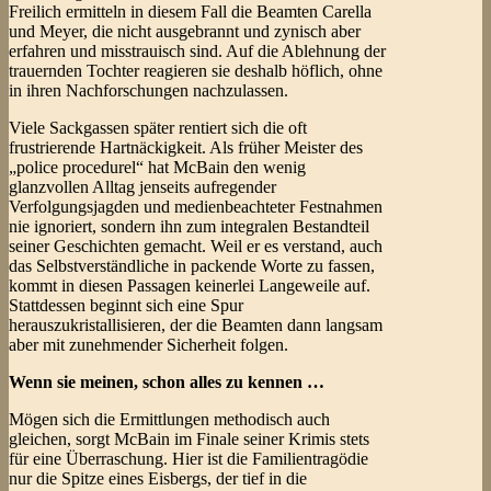
Freilich ermitteln in diesem Fall die Beamten Carella
und Meyer, die nicht ausgebrannt und zynisch aber
erfahren und misstrauisch sind. Auf die Ablehnung der
trauernden Tochter reagieren sie deshalb höflich, ohne
in ihren Nachforschungen nachzulassen.
Viele Sackgassen später rentiert sich die oft
frustrierende Hartnäckigkeit. Als früher Meister des
„police procedurel“ hat McBain den wenig
glanzvollen Alltag jenseits aufregender
Verfolgungsjagden und medienbeachteter Festnahmen
nie ignoriert, sondern ihn zum integralen Bestandteil
seiner Geschichten gemacht. Weil er es verstand, auch
das Selbstverständliche in packende Worte zu fassen,
kommt in diesen Passagen keinerlei Langeweile auf.
Stattdessen beginnt sich eine Spur
herauszukristallisieren, der die Beamten dann langsam
aber mit zunehmender Sicherheit folgen.
Wenn sie meinen, schon alles zu kennen …
Mögen sich die Ermittlungen methodisch auch
gleichen, sorgt McBain im Finale seiner Krimis stets
für eine Überraschung. Hier ist die Familientragödie
nur die Spitze eines Eisbergs, der tief in die