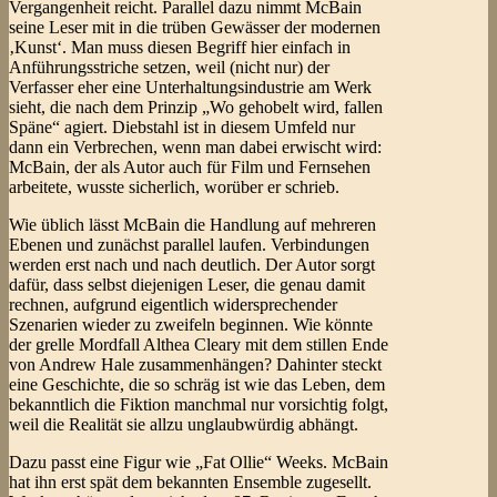
Vergangenheit reicht. Parallel dazu nimmt McBain
seine Leser mit in die trüben Gewässer der modernen
‚Kunst‘. Man muss diesen Begriff hier einfach in
Anführungsstriche setzen, weil (nicht nur) der
Verfasser eher eine Unterhaltungsindustrie am Werk
sieht, die nach dem Prinzip „Wo gehobelt wird, fallen
Späne“ agiert. Diebstahl ist in diesem Umfeld nur
dann ein Verbrechen, wenn man dabei erwischt wird:
McBain, der als Autor auch für Film und Fernsehen
arbeitete, wusste sicherlich, worüber er schrieb.
Wie üblich lässt McBain die Handlung auf mehreren
Ebenen und zunächst parallel laufen. Verbindungen
werden erst nach und nach deutlich. Der Autor sorgt
dafür, dass selbst diejenigen Leser, die genau damit
rechnen, aufgrund eigentlich widersprechender
Szenarien wieder zu zweifeln beginnen. Wie könnte
der grelle Mordfall Althea Cleary mit dem stillen Ende
von Andrew Hale zusammenhängen? Dahinter steckt
eine Geschichte, die so schräg ist wie das Leben, dem
bekanntlich die Fiktion manchmal nur vorsichtig folgt,
weil die Realität sie allzu unglaubwürdig abhängt.
Dazu passt eine Figur wie „Fat Ollie“ Weeks. McBain
hat ihn erst spät dem bekannten Ensemble zugesellt.