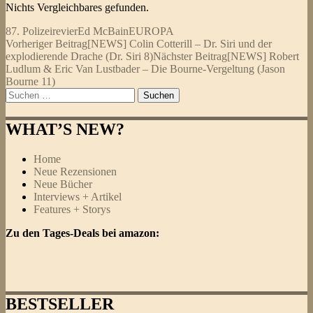
Nichts Vergleichbares gefunden.
87. Polizeirevier
Ed McBain
EUROPA
Beitragsnavigation
Vorheriger Beitrag
[NEWS] Colin Cotterill – Dr. Siri und der
explodierende Drache (Dr. Siri 8)
Nächster Beitrag
[NEWS] Robert
Ludlum & Eric Van Lustbader – Die Bourne-Vergeltung (Jason
Bourne 11)
Suchen
nach:
WHAT’S NEW?
Home
Neue Rezensionen
Neue Bücher
Interviews + Artikel
Features + Storys
Zu den Tages-Deals bei amazon:
BESTSELLER