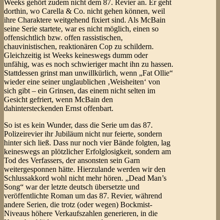
Weeks gehört zudem nicht dem 87. Revier an. Er geht
dorthin, wo Carella & Co. nicht gehen können, weil
ihre Charaktere weitgehend fixiert sind. Als McBain
seine Serie startete, war es nicht möglich, einen so
offensichtlich bzw. offen rassistischen,
chauvinistischen, reaktionären Cop zu schildern.
Gleichzeitig ist Weeks keineswegs dumm oder
unfähig, was es noch schwieriger macht ihn zu hassen.
Stattdessen grinst man unwillkürlich, wenn „Fat Ollie“
wieder eine seiner unglaublichen ‚Weisheiten‘ von
sich gibt – ein Grinsen, das einem nicht selten im
Gesicht gefriert, wenn McBain den
dahintersteckenden Ernst offenbart.
So ist es kein Wunder, dass die Serie um das 87.
Polizeirevier ihr Jubiläum nicht nur feierte, sondern
hinter sich ließ. Dass nur noch vier Bände folgten, lag
keineswegs an plötzlicher Erfolglosigkeit, sondern am
Tod des Verfassers, der ansonsten sein Garn
weitergesponnen hätte. Hierzulande werden wir den
Schlussakkord wohl nicht mehr hören. „Dead Man’s
Song“ war der letzte deutsch übersetzte und
veröffentlichte Roman um das 87. Revier, während
andere Serien, die trotz (oder wegen) Bockmist-
Niveaus höhere Verkaufszahlen generieren, in die