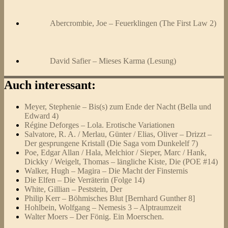
Abercrombie, Joe – Feuerklingen (The First Law 2)
David Safier – Mieses Karma (Lesung)
Auch interessant:
Meyer, Stephenie – Bis(s) zum Ende der Nacht (Bella und
Edward 4)
Régine Deforges – Lola. Erotische Variationen
Salvatore, R. A. / Merlau, Günter / Elias, Oliver – Drizzt –
Der gesprungene Kristall (Die Saga vom Dunkelelf 7)
Poe, Edgar Allan / Hala, Melchior / Sieper, Marc / Hank,
Dickky / Weigelt, Thomas – längliche Kiste, Die (POE #14)
Walker, Hugh – Magira – Die Macht der Finsternis
Die Elfen – Die Verräterin (Folge 14)
White, Gillian – Peststein, Der
Philip Kerr – Böhmisches Blut [Bernhard Gunther 8]
Hohlbein, Wolfgang – Nemesis 3 – Alptraumzeit
Walter Moers – Der Fönig. Ein Moerschen.