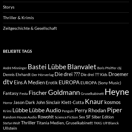
Storys
Thriller & Krimis
Zeitgeschichte & Gesellschaft
BELIEBTE TAGS
Blanvalet
Bastei Lübbe
André Minninger
Boris Pfeiffer
cbj
Die drei ???
Droemer
Dennis Ehrhardt
Die drei ??? Kids
Der Hörverlag
dtv
EUROPA
Eins A Medien
Erotik
EUROPA (Sony Music)
Heyne
Goldmann
Fischer
Fantasy
Festa
Gruselkabinett
Knaur
kosmos
Klett-Cotta
Jason Dark
John Sinclair
Horror
Piper
Lübbe Audio
Lübbe
Perry Rhodan
Krimi
Penguin
Rowohlt
SF
Sex
Silber Edition
Random House Audio
Science Fiction
Thriller
Titania Medien, Gruselkabinett
Ulf Blanck
Stefan Wolf
TKKG
Ullstein