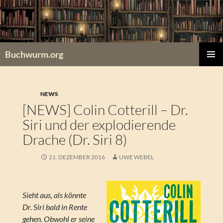
Zum
Inhalt
springen
Buchwurm.org
PRIMÄR
MENÜ
NEWS
[NEWS] Colin Cotterill – Dr.
Siri und der explodierende
Drache (Dr. Siri 8)
21. DEZEMBER 2016
UWE WEBEL
Sieht aus, als könnte
Dr. Siri bald in Rente
gehen. Obwohl er seine