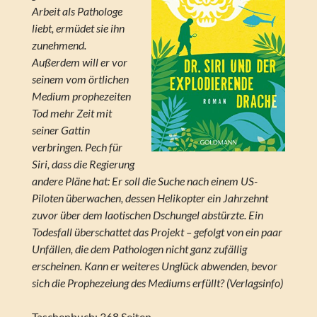
Arbeit als Pathologe
liebt, ermüdet sie ihn
zunehmend.
Außerdem will er vor
seinem vom örtlichen
Medium prophezeiten
Tod mehr Zeit mit
seiner Gattin
verbringen. Pech für
Siri, dass die Regierung
andere Pläne hat: Er soll die Suche nach einem US-
Piloten überwachen, dessen Helikopter ein Jahrzehnt
zuvor über dem laotischen Dschungel abstürzte. Ein
Todesfall überschattet das Projekt – gefolgt von ein paar
Unfällen, die dem Pathologen nicht ganz zufällig
erscheinen. Kann er weiteres Unglück abwenden, bevor
sich die Prophezeiung des Mediums erfüllt? (Verlagsinfo)
Taschenbuch: 368 Seiten