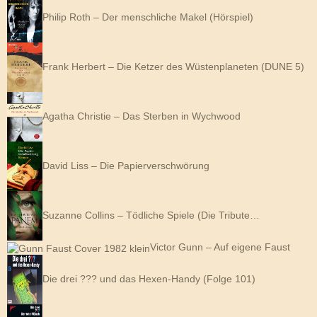
Philip Roth – Der menschliche Makel (Hörspiel)
Frank Herbert – Die Ketzer des Wüstenplaneten (DUNE 5)
Agatha Christie – Das Sterben in Wychwood
David Liss – Die Papierverschwörung
Suzanne Collins – Tödliche Spiele (Die Tribute…
Victor Gunn – Auf eigene Faust
Die drei ??? und das Hexen-Handy (Folge 101)