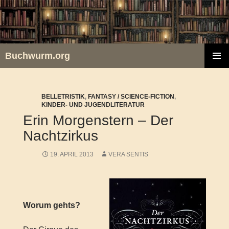
Zum
Inhalt
springen
Buchwurm.org
PRIMÄR
MENÜ
BELLETRISTIK
,
FANTASY / SCIENCE-FICTION
,
KINDER- UND JUGENDLITERATUR
Erin Morgenstern – Der
Nachtzirkus
19. APRIL 2013
VERA SENTIS
Worum gehts?