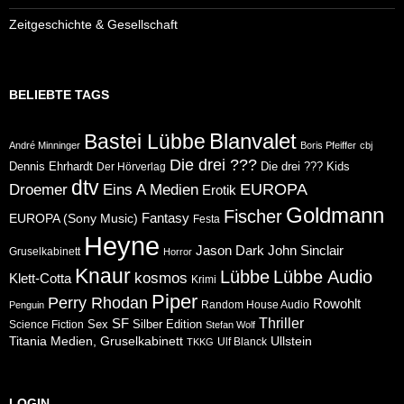
Zeitgeschichte & Gesellschaft
BELIEBTE TAGS
Blanvalet
Bastei Lübbe
André Minninger
Boris Pfeiffer
cbj
Die drei ???
Dennis Ehrhardt
Die drei ??? Kids
Der Hörverlag
dtv
Eins A Medien
EUROPA
Droemer
Erotik
Goldmann
Fischer
Fantasy
EUROPA (Sony Music)
Festa
Heyne
Jason Dark
John Sinclair
Gruselkabinett
Horror
Knaur
Lübbe
Lübbe Audio
kosmos
Klett-Cotta
Krimi
Piper
Perry Rhodan
Rowohlt
Random House Audio
Penguin
Thriller
SF
Sex
Silber Edition
Science Fiction
Stefan Wolf
Ullstein
Titania Medien, Gruselkabinett
Ulf Blanck
TKKG
LOGIN