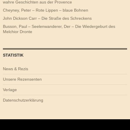
wahre Geschichten aus der Provence
Cheyney, Peter – Rote Lippen – blaue Bohnen
John Dickson Carr – Die Straße des Schreckens
Busson, Paul – Seelenwanderer, Der – Die Wiedergeburt des
Melchior Dronte
STATISTIK
News & Rezis
Unsere Rezensenten
Verlage
Datenschutzerklärung