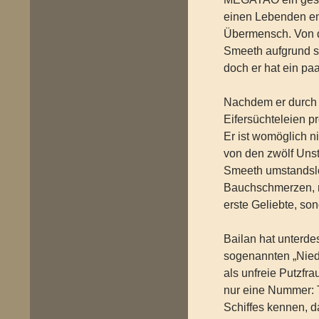
einen Lebenden ent
Übermensch. Von d
Smeeth aufgrund s
doch er hat ein pa
Nachdem er durch s
Eifersüchteleien p
Er ist womöglich n
von den zwölf Unst
Smeeth umstandslos
Bauchschmerzen, nic
erste Geliebte, s
Bailan hat unterde
sogenannten „Niede
als unfreie Putzfr
nur eine Nummer: T
Schiffes kennen, da