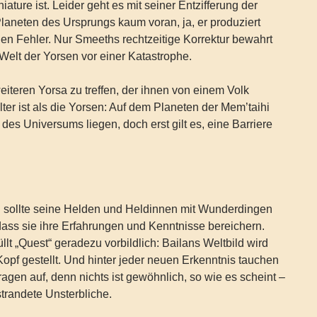
iature ist. Leider geht es mit seiner Entzifferung der
laneten des Ursprungs kaum voran, ja, er produziert
len Fehler. Nur Smeeths rechtzeitige Korrektur bewahrt
 Welt der Yorsen vor einer Katastrophe.
weiteren Yorsa zu treffen, der ihnen von einem Volk
lter ist als die Yorsen: Auf dem Planeten der Mem’taihi
t des Universums liegen, doch erst gilt es, eine Barriere
sollte seine Helden und Heldinnen mit Wunderdingen
 dass sie ihre Erfahrungen und Kenntnisse bereichern.
llt „Quest“ geradezu vorbildlich: Bailans Weltbild wird
opf gestellt. Und hinter jeder neuen Erkenntnis tauchen
ragen auf, denn nichts ist gewöhnlich, so wie es scheint –
trandete Unsterbliche.