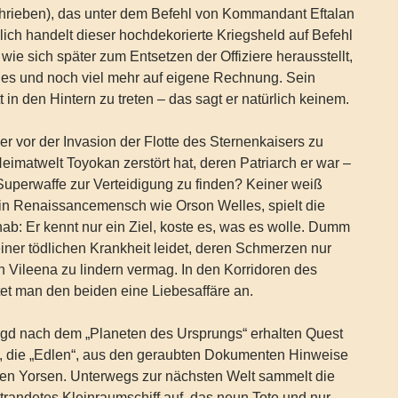
rieben), das unter dem Befehl von Kommandant Eftalan
lich handelt dieser hochdekorierte Kriegsheld auf Befehl
wie sich später zum Entsetzen der Offiziere herausstellt,
dies und noch viel mehr auf eigene Rechnung. Sein
 in den Hintern zu treten – das sagt er natürlich keinem.
r vor der Invasion der Flotte des Sternenkaisers zu
Heimatwelt Toyokan zerstört hat, deren Patriarch er war –
 Superwaffe zur Verteidigung zu finden? Keiner weiß
in Renaissancemensch wie Orson Welles, spielt die
ab: Er kennt nur ein Ziel, koste es, was es wolle. Dumm
 einer tödlichen Krankheit leidet, deren Schmerzen nur
in Vileena zu lindern vermag. In den Korridoren des
tet man den beiden eine Liebesaffäre an.
jagd nach dem „Planeten des Ursprungs“ erhalten Quest
e, die „Edlen“, aus den geraubten Dokumenten Hinweise
en Yorsen. Unterwegs zur nächsten Welt sammelt die
andetes Kleinraumschiff auf, das neun Tote und nur