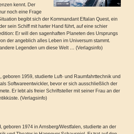
enzen kennt. Der
 nur noch eine Frage
 Situation begibt sich der Kommandant Eftalan Quest, ein
er sein Schiff mit harter Hand führt, auf eine schier
dition: Er will den sagenhaften Planeten des Ursprungs
 von der angeblich alles Leben im Universum stammt.
 andere Legenden um diese Welt … (Verlagsinfo)
h
, geboren 1959, studierte Luft- und Raumfahrttechnik und
als Softwareentwickler, bevor er sich ausschließlich der
mete. Er lebt als freier Schriftsteller mit seiner Frau an der
tikküste. (Verlagsinfo)
 geboren 1974 in Arnsberg/Westfalen, studierte an der
ik und Theater in Hannover Schauspiel. Er trat auf den