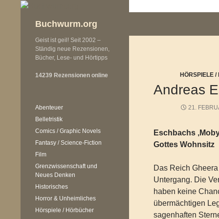
Zum
Inhalt
Buchwurm.org
springen
Geist ist geil! Seit 2002 –
Ständig neue Rezensionen,
Bücher, Lese- und Hörtipps
HÖRSPIELE 
14239 Rezensionen online
Andreas E
Abenteuer
21. FEBRU
Belletristik
Comics / Graphic Novels
Eschbachs ‚Moby D
Fantasy / Science-Fiction
Gottes Wohnsitz
Film
Grenzwissenschaft und
Das Reich Gheera 
Neues Denken
Untergang. Die Ver
Historisches
haben keine Chan
Horror & Unheimliches
übermächtigen Le
Hörspiele / Hörbücher
sagenhaften Stern