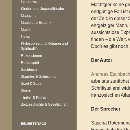
Interviews
Machtgier keine gr
Kinder- und Jugendliteratur
endgültige Fall ist
Magazine
der Zeit. In dieser
Magie und Esoterik
ehrgeiziger Mann, d
Musik
aussichtslose Expe
News
finden – die Welt,
Philosophie und Religion und
Doch es gibt noch
Spiritualität
Rezensionen
Der Autor
Rollenspiel
Sachbuch
Andreas Eschbac
Skurriles & Satirisches
arbeitete zunächst 
Spiel & Spaß
Schriftstellerei wid
Storys
französischen Atlan
Thriller & Krimis
Zeitgeschichte & Gesellschaft
Der Sprecher
Sascha Rotermund,
BELIEBTE TAGS
Hochschule für Mus