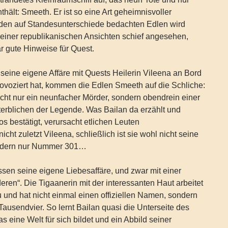
hält: Smeeth. Er ist so eine Art geheimnisvoller
en auf Standesunterschiede bedachten Edlen wird
einer republikanischen Ansichten schief angesehen,
ar gute Hinweise für Quest.
eine eigene Affäre mit Quests Heilerin Vileena an Bord
rovoziert hat, kommen die Edlen Smeeth auf die Schliche:
icht nur ein neunfacher Mörder, sondern obendrein einer
erblichen der Legende. Was Bailan da erzählt und
 bestätigt, verursacht etlichen Leuten
ht zuletzt Vileena, schließlich ist sie wohl nicht seine
ondern nur Nummer 301…
ssen seine eigene Liebesaffäre, und zwar mit einer
ren“. Die Tigaanerin mit der interessanten Haut arbeitet
au und hat nicht einmal einen offiziellen Namen, sondern
ausendvier. So lernt Bailan quasi die Unterseite des
s eine Welt für sich bildet und ein Abbild seiner