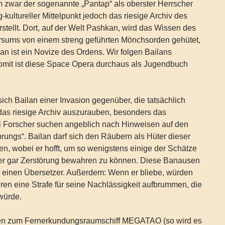
m zwar der sogenannte „Pantap“ als oberster Herrscher
ig-kultureller Mittelpunkt jedoch das riesige Archiv des
tellt. Dort, auf der Welt Pashkan, wird das Wissen des
rsums von einem streng geführten Mönchsorden gehütet,
an ist ein Novize des Ordens. Wir folgen Bailans
omit ist diese Space Opera durchaus als Jugendbuch
sich Bailan einer Invasion gegenüber, die tatsächlich
das riesige Archiv auszurauben, besonders das
ei Forscher suchen angeblich nach Hinweisen auf den
rungs“. Bailan darf sich den Räubern als Hüter dieser
n, wobei er hofft, um so wenigstens einige der Schätze
er gar Zerstörung bewahren zu können. Diese Banausen
 einen Übersetzer. Außerdem: Wenn er bliebe, würden
en eine Strafe für seine Nachlässigkeit aufbrummen, die
 würde.
en zum Fernerkundungsraumschiff MEGATAO (so wird es