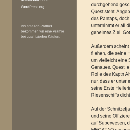
durchgehend gesch
WordPress.org
Quest steht. Angeb
des Pantaps, doch 
unternimmt er all 
Als amazon-Partner
bekommen wir eine Prämie
geheimes Ziel: Gott
bei qualifizierten Käufen.
Außerdem scheint e
fliehen, die seine 
um vielleicht eine
Genaues. Quest, e
Rolle des Käptn Ah
nur, dass er unter
seine Erste Heiler
Riesenschiffs dich
Auf der Schnitzel
und seine Offizier
auf Superwesen, d
MEGATAO ein gestr