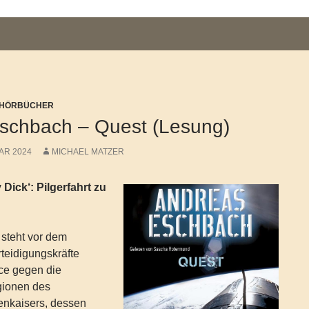
/ HÖRBÜCHER
schbach – Quest (Lesung)
AR 2024
MICHAEL MATZER
ick‘: Pilgerfahrt zu
steht vor dem
teidigungskräfte
ce gegen die
gionen des
enkaisers, dessen