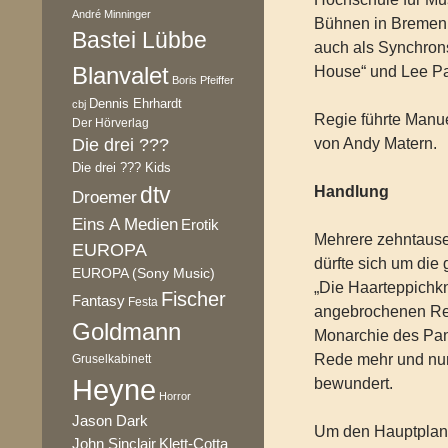
André Minninger
Bühnen in Bremen,
Bastei Lübbe
auch als Synchrons
Blanvalet
House“ und Lee Pac
Boris Pfeiffer
Dennis Ehrhardt
cbj
Regie führte Manu
Der Hörverlag
Die drei ???
von Andy Matern.
Die drei ??? Kids
dtv
Handlung
Droemer
Eins A Medien
Erotik
Mehrere zehntausen
EUROPA
dürfte sich um die
EUROPA (Sony Music)
„Die Haarteppichknü
Fischer
Fantasy
Festa
angebrochenen Rep
Goldmann
Monarchie des Pant
Rede mehr und nur 
Gruselkabinett
Heyne
bewundert.
Horror
Jason Dark
Um den Hauptplane
Klett-Cotta
John Sinclair