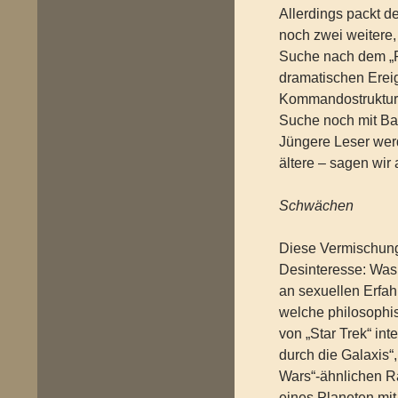
Allerdings packt d
noch zwei weitere,
Suche nach dem „Pl
dramatischen Erei
Kommandostruktur 
Suche noch mit Bai
Jüngere Leser wer
ältere – sagen wir
Schwächen
Diese Vermischung 
Desinteresse: Was
an sexuellen Erfah
welche philosophi
von „Star Trek“ in
durch die Galaxis“,
Wars“-ähnlichen R
eines Planeten mi