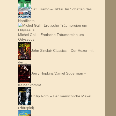
Satu Rämö – Hildur. Im Schatten des
Nordlichts…
Michel Gall – Erotische Träumereien um
Odysseus
John Sinclair Classics – Der Hexer mit
der…
Jerry Hopkins/Daniel Sugerman –
Keiner kommt…
Philip Roth – Der menschliche Makel
(Hörspiel)