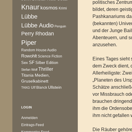
politisches Zentru
Knaur
kosmos
Krimi
bildet, deren geist
Lübbe
Pashkanariums dars
(bekannten) Unive
Lübbe Audio
Penguin
und der Junge Bail
Perry Rhodan
Abenteuern, und s
Piper
anzusehen.
Random House Audio
Rowohlt
Science Fiction
Eines Tages sieht 
SF
Sex
Silber Edition
dem Zweck dient, 
Thriller
Stefan Wolf
Allerheiligste: Zw
Titania Medien,
„Planeten des Ursp
Gruselkabinett
Schätze anschließe
Ullstein
Ulf Blanck
TKKG
vor Missbrauch od
brauchen dringend
LOGIN
ihm die Ordensober
ihm nicht gefallen
Anmelden
Eintrags-Feed
Die Räuber gehör
Kommentar-Feed