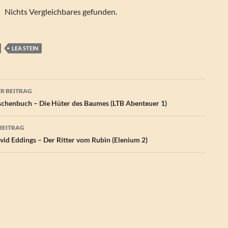
Nichts Vergleichbares gefunden.
LEA STEIN
agsnavigation
R BEITRAG
aschenbuch – Die Hüter des Baumes (LTB Abenteuer 1)
BEITRAG
id Eddings – Der Ritter vom Rubin (Elenium 2)