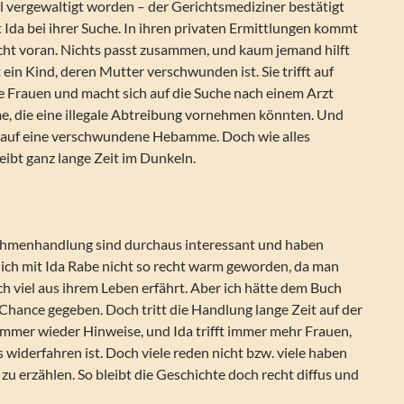
al vergewaltigt worden – der Gerichtsmediziner bestätigt
 Ida bei ihrer Suche. In ihren privaten Ermittlungen kommt
echt voran. Nichts passt zusammen, und kaum jemand hilft
et ein Kind, deren Mutter verschwunden ist. Sie trifft auf
e Frauen und macht sich auf die Suche nach einem Arzt
, die eine illegale Abtreibung vornehmen könnten. Und
ch auf eine verschwundene Hebamme. Doch wie alles
ibt ganz lange Zeit im Dunkeln.
ahmenhandlung sind durchaus interessant und haben
 ich mit Ida Rabe nicht so recht warm geworden, da man
ch viel aus ihrem Leben erfährt. Aber ich hätte dem Buch
 Chance gegeben. Doch tritt die Handlung lange Zeit auf der
r immer wieder Hinweise, und Ida trifft immer mehr Frauen,
 widerfahren ist. Doch viele reden nicht bzw. viele haben
l zu erzählen. So bleibt die Geschichte doch recht diffus und