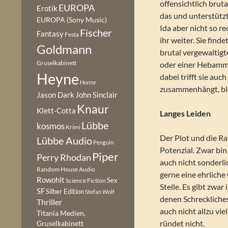
offensichtlich brut
EUROPA
Erotik
das und unterstützt
EUROPA (Sony Music)
Ida aber nicht so r
Fischer
Fantasy
Festa
ihr weiter. Sie find
Goldmann
brutal vergewaltigt
Gruselkabinett
oder einer Hebamme
Heyne
dabei trifft sie au
Horror
zusammenhängt, ble
Jason Dark
John Sinclair
Knaur
Klett-Cotta
Langes Leiden
Lübbe
kosmos
Krimi
Der Plot und die R
Lübbe Audio
Penguin
Potenzial. Zwar bin
Piper
Perry Rhodan
auch nicht sonderli
Random House Audio
gerne eine ehrliche
Rowohlt
Sex
Science Fiction
Stelle. Es gibt zwa
SF
Silber Edition
Stefan Wolf
denen Schreckliches
Thriller
auch nicht allzu vie
Titania Medien,
ründet nicht.
Gruselkabinett