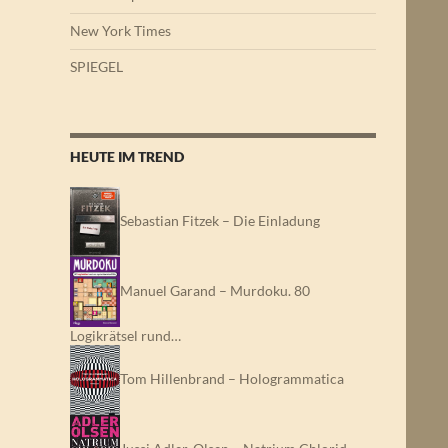
New York Times
SPIEGEL
HEUTE IM TREND
Sebastian Fitzek – Die Einladung
Manuel Garand – Murdoku. 80
Logikrätsel rund…
Tom Hillenbrand – Hologrammatica