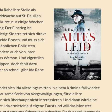
da Rabe ihre Stelle als
vidwache auf St. Pauli an.
ne kurze, nur einige Wochen
. Der Einstieg ist
ig: Sie streitet sich direkt
Heide Brasch und muss sich
ännlichen Polizisten
ndern auch von ihrer
ss Watson. Und eigentlich
tippen, doch fehlt dazu
er so schnell gibt Ida Rabe
ndet sich Ida allerdings mitten in einem Kriminalfall wieder:
grausame Serie von Vergewaltigungen, für die ihre
n sich überhaupt nicht interessieren. Und dann wird eine
t. Ida ermittelt auf eigene Faust und will das Monster
burg Angst und Schrecken verbreitet. Doch dabei kommt sie