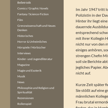
Belletristik
Comics / Graphic Novels
Im Jahr 1947 tritt I
Fantasy / Science-Fiction
Polizistin in der Da
Film
Hinter ihr liegt ei
Grenzwissenschaft und Neues
dauernde Ausbildung
Denken
entsprechend schwier
Historisches
mit ihrer Kollegin 
Horror & Unheimliches
nicht nur von den m
Hörspiele / Hörbücher
einiges anhören, so
Interviews
strengen Chefin Mi
Kinder- und Jugendliteratur
soll sie Berichte ab
Magazine
jegliches Papier. Ab
Magie und Esoterik
nicht auf.
Musik
News
Kurze Zeit später fi
Philosophie und Religion und
Sie stößt auf eine 
Spiritualität
männlichen Kollege
Rezensionen
Frau brutal ermorde
Rollenspiel
finden, das in Ham