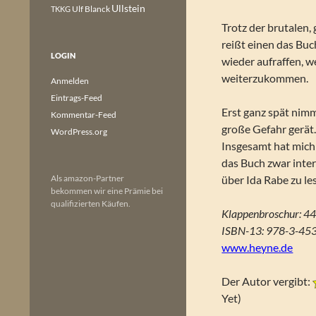
Ullstein
Ulf Blanck
TKKG
Trotz der brutalen,
reißt einen das Buc
LOGIN
wieder aufraffen, we
weiterzukommen.
Anmelden
Eintrags-Feed
Erst ganz spät nimm
Kommentar-Feed
große Gefahr gerät
WordPress.org
Insgesamt hat mich
das Buch zwar inter
Als amazon-Partner
über Ida Rabe zu le
bekommen wir eine Prämie bei
qualifizierten Käufen.
Klappenbroschur: 44
ISBN-13: 978-3-45
www.heyne.de
Der Autor vergibt:
Yet)