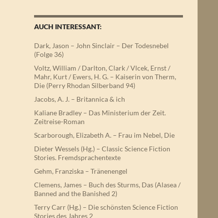
AUCH INTERESSANT:
Dark, Jason – John Sinclair – Der Todesnebel
(Folge 36)
Voltz, William / Darlton, Clark / Vlcek, Ernst /
Mahr, Kurt / Ewers, H. G. – Kaiserin von Therm,
Die (Perry Rhodan Silberband 94)
Jacobs, A. J. – Britannica & ich
Kaliane Bradley – Das Ministerium der Zeit.
Zeitreise-Roman
Scarborough, Elizabeth A. – Frau im Nebel, Die
Dieter Wessels (Hg.) – Classic Science Fiction
Stories. Fremdsprachentexte
Gehm, Franziska – Tränenengel
Clemens, James – Buch des Sturms, Das (Alasea /
Banned and the Banished 2)
Terry Carr (Hg.) – Die schönsten Science Fiction
Stories des Jahres 2