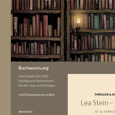
Zum
Inhalt
springen
Buchwurm.org
Geist ist geil! Seit 2002 –
Ständig neue Rezensionen,
Bücher, Lese- und Hörtipps
THRILLER & K
14239 Rezensionen online
Lea Stein – 
Abenteuer
16. FEBRU