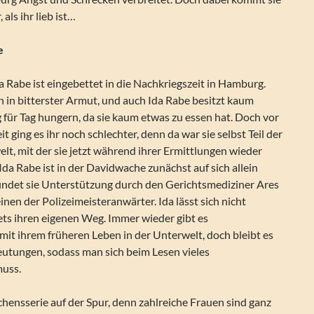
als ihr lieb ist…
e
da Rabe ist eingebettet in die Nachkriegszeit in Hamburg.
 in bitterster Armut, und auch Ida Rabe besitzt kaum
für Tag hungern, da sie kaum etwas zu essen hat. Doch vor
eit ging es ihr noch schlechter, denn da war sie selbst Teil der
t, mit der sie jetzt während ihrer Ermittlungen wieder
da Rabe ist in der Davidwache zunächst auf sich allein
 findet sie Unterstützung durch den Gerichtsmediziner Ares
nen der Polizeimeisteranwärter. Ida lässt sich nicht
ets ihren eigenen Weg. Immer wieder gibt es
it ihrem früheren Leben in der Unterwelt, doch bleibt es
eutungen, sodass man sich beim Lesen vieles
uss.
echensserie auf der Spur, denn zahlreiche Frauen sind ganz