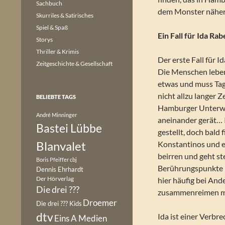
Sachbuch
dem Monster näher, 
Skurriles & Satirisches
Spiel & Spaß
Ein Fall für Ida Rab
Storys
Thriller & Krimis
Der erste Fall für I
Zeitgeschichte & Gesellschaft
Die Menschen leben
etwas und muss Tag 
nicht allzu langer Z
BELIEBTE TAGS
Hamburger Unterwel
André Minninger
aneinander gerät… I
Bastei Lübbe
gestellt, doch bald
Blanvalet
Konstantinos und ei
beirren und geht st
Boris Pfeiffer
cbj
Berührungspunkte m
Dennis Ehrhardt
Der Hörverlag
hier häufig bei And
Die drei ???
zusammenreimen m
Droemer
Die drei ??? Kids
dtv
Ida ist einer Verbr
Eins A Medien