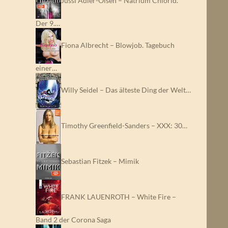
Jussi Adler-Olsen – Natrium Chlorid.
Der 9.…
Fiona Albrecht – Blowjob. Tagebuch
einer…
Willy Seidel – Das älteste Ding der Welt…
Timothy Greenfield-Sanders – XXX: 30…
Sebastian Fitzek – Mimik
FRANK LAUENROTH – White Fire –
Band 2 der Corona Saga