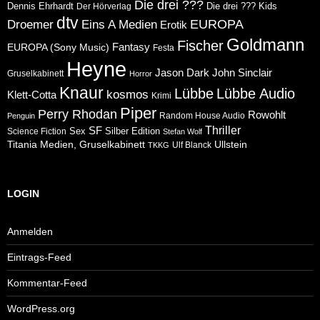
Die drei ???
Dennis Ehrhardt
Die drei ??? Kids
Der Hörverlag
dtv
Eins A Medien
EUROPA
Droemer
Erotik
Goldmann
Fischer
Fantasy
EUROPA (Sony Music)
Festa
Heyne
Jason Dark
John Sinclair
Gruselkabinett
Horror
Knaur
Lübbe
Lübbe Audio
kosmos
Klett-Cotta
Krimi
Piper
Perry Rhodan
Rowohlt
Random House Audio
Penguin
Thriller
SF
Sex
Silber Edition
Science Fiction
Stefan Wolf
Ullstein
Titania Medien, Gruselkabinett
Ulf Blanck
TKKG
LOGIN
Anmelden
Eintrags-Feed
Kommentar-Feed
WordPress.org