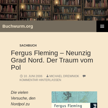
Zum
Inhalt
springen
Buchwurm.org
PRIMÄR
MENÜ
SACHBUCH
Fergus Fleming – Neunzig
Grad Nord. Der Traum vom
Pol
10. JUNI 2006
MICHAEL DREWNIOK
KOMMENTAR HINTERLASSEN
Die vielen
Versuche, den
Nordpol zu