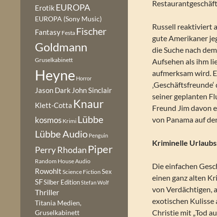
Restaurantgeschäf
EUROPA
Erotik
EUROPA (Sony Music)
Russell reaktiviert
Fischer
Fantasy
Festa
gute Amerikaner jeg
Goldmann
die Suche nach dem
Gruselkabinett
Aufsehen als ihm li
Heyne
aufmerksam wird. E
Horror
‚Geschäftsfreunde‘
Jason Dark
John Sinclair
seiner geplanten Fl
Knaur
Klett-Cotta
Freund Jim davon er
Lübbe
von Panama auf den
kosmos
Krimi
Lübbe Audio
Penguin
Kriminelle Urlaub
Piper
Perry Rhodan
Random House Audio
Die einfachen Gesc
Rowohlt
Sex
Science Fiction
einen ganz alten K
SF
Silber Edition
Stefan Wolf
von Verdächtigen, au
Thriller
exotischen Kulisse 
Titania Medien,
Christie mit „Tod 
Gruselkabinett