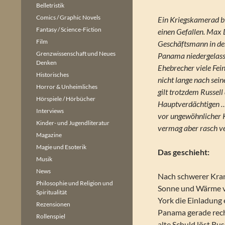
Belletristik
Comics / Graphic Novels
Ein Kriegskamerad b
Fantasy / Science-Fiction
einen Gefallen. Max 
Film
Geschäftsmann in de
Grenzwissenschaft und Neues
Panama niedergelasse
Denken
Ehebrecher viele Fei
Historisches
nicht lange nach sei
Horror & Unheimliches
gilt trotzdem Russell 
Hörspiele / Hörbücher
Hauptverdächtigen …
Interviews
vor ungewöhnlicher K
Kinder- und Jugendliteratur
vermag aber rasch ve
Magazine
Magie und Esoterik
Das geschieht:
Musik
News
Nach schwerer Kran
Philosophie und Religion und
Sonne und Wärme v
Spiritualität
York die Einladung 
Rezensionen
Panama gerade rech
Rollenspiel
alte Schuld löst Rus