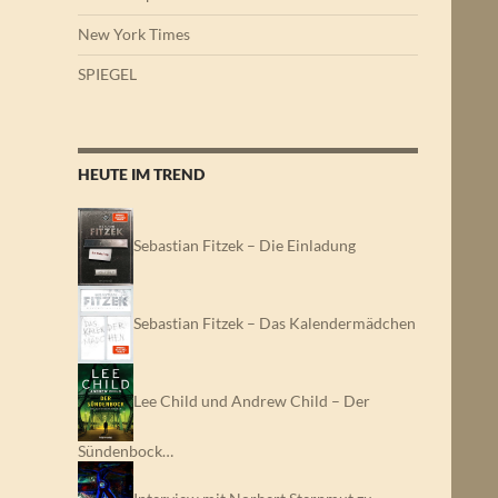
New York Times
SPIEGEL
HEUTE IM TREND
Sebastian Fitzek – Die Einladung
Sebastian Fitzek – Das Kalendermädchen
Lee Child und Andrew Child – Der
Sündenbock…