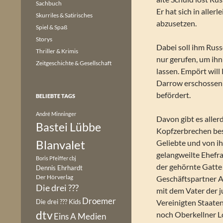
Sachbuch
Er hat sich in aller
Skurriles & Satirisches
abzusetzen.
Spiel & Spaß
Storys
Dabei soll ihm Russ
Thriller & Krimis
nur gerufen, um ih
Zeitgeschichte & Gesellschaft
lassen. Empört will
Darrow erschossen 
befördert.
BELIEBTE TAGS
André Minninger
Davon gibt es aller
Bastei Lübbe
Kopfzerbrechen besc
Blanvalet
Geliebte und von ih
gelangweilte Ehefra
Boris Pfeiffer
cbj
der gehörnte Gatte
Dennis Ehrhardt
Der Hörverlag
Geschäftspartner Al
Die drei ???
mit dem Vater der j
Droemer
Die drei ??? Kids
Vereinigten Staaten
dtv
noch Oberkellner 
Eins A Medien