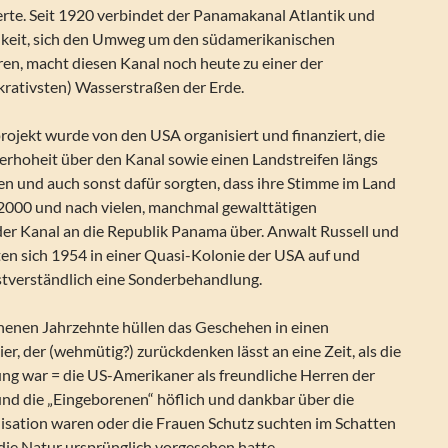
ierte. Seit 1920 verbindet der Panamakanal Atlantik und
chkeit, sich den Umweg um den südamerikanischen
en, macht diesen Kanal noch heute zu einer der
krativsten) Wasserstraßen der Erde.
ojekt wurde von den USA organisiert und finanziert, die
erhoheit über den Kanal sowie einen Landstreifen längs
en und auch sonst dafür sorgten, dass ihre Stimme im Land
 2000 und nach vielen, manchmal gewalttätigen
 der Kanal an die Republik Panama über. Anwalt Russell und
ten sich 1954 in einer Quasi-Kolonie der USA auf und
stverständlich eine Sonderbehandlung.
chenen Jahrzehnte hüllen das Geschehen in einen
ier, der (wehmütig?) zurückdenken lässt an eine Zeit, als die
ng war = die US-Amerikaner als freundliche Herren der
und die „Eingeborenen“ höflich und dankbar über die
lisation waren oder die Frauen Schutz suchten im Schatten
die Natur ursprünglich vorgesehen hatte.