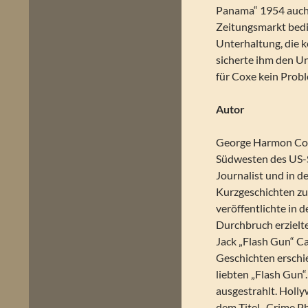
Panama“ 1954 auch 
Zeitungsmarkt bedi
Unterhaltung, die 
sicherte ihm den Un
für Coxe kein Probl
Autor
George Harmon Coxe
Südwesten des US-S
Journalist und in d
Kurzgeschichten zu 
veröffentlichte in 
Durchbruch erzielte
Jack „Flash Gun“ Ca
Geschichten erschi
liebten „Flash Gun
ausgestrahlt. Holl
dem Titel „Crime P