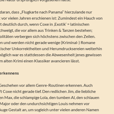
 daran, dass „Flugkarte nach Panama“ hierzulande nur
 vor vielen Jahren erschienen ist: Zumindest ein Hauch von
eutlich durch, wenn Coxe in ‚Exotik‘ = latinischen
hwelgt, die vor allem aus Trinken & Tanzen bestehen;
olitäten verbergen sich höchstens zwischen den Zeilen.
n und werden nicht gerade wenige (Kriminal-) Romane
litischer Unkorrektheiten und Herumdrucksereien weiterhin
möglich war es stattdessen die Abwesenheit jenes gewissen
m alten Krimi einen Klassiker avancieren lässt.
rerkennens
as Geschehen vor allem Genre-Routinen erkennen. Auch
t Coxe nicht gerade tief. Den redlichen Jim, die liebliche
gen Max, die schlampige Lola, den tumben Al, den schlauen
n Major oder den undurchsichtigen Louis nehmen vor
Auge Gestalt an, um sogleich unter vielen anderen Namen