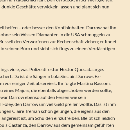
lei dunkle Geschäfte verwickeln lassen und plant sich nun
ell helfen – oder besser den Kopf hinhalten. Darrow hat ihn
n ohne sein Wissen Diamanten in die USA schmuggeln zu
 Russell den Verworfenen zur Rechenschaft ziehen; er findet
in seinem Büro und sieht sich flugs zu einem Verdächtigen
dings viele, was Polizeidirektor Hector Quesada arges
hert. Da ist die Sängerin Lola Sinclair, Darrows Ex-
m vor einiger Zeit abserviert. Ihr folgte Martina Bascom,
u eines Majors, die ebenfalls abgeschoben werden sollte;
 war Darrow ebenso auf den Fersen wie sein
 Foley, den Darrow um viel Geld prellen wollte. Das ist ihm
ungen Claire Treman schon gelungen, die eigens aus den
 angereist ist, um Schulden einzutreiben. Bleibt schließlich
Louis Castanza, den Darrow aus dem gemeinsam geführten