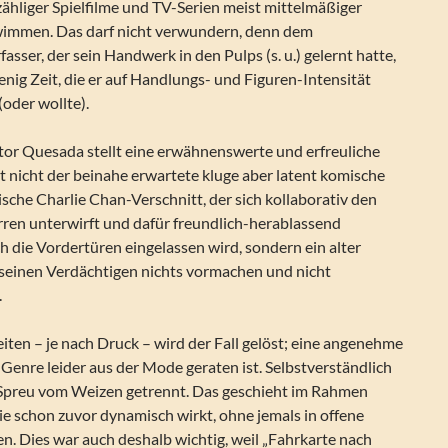
ähliger Spielfilme und TV-Serien meist mittelmäßiger
wimmen. Das darf nicht verwundern, denn dem
asser, der sein Handwerk in den Pulps (s. u.) gelernt hatte,
wenig Zeit, die er auf Handlungs- und Figuren-Intensität
oder wollte).
ctor Quesada stellt eine erwähnenswerte und erfreuliche
t nicht der beinahe erwartete kluge aber latent komische
ische Charlie Chan-Verschnitt, der sich kollaborativ den
ren unterwirft und dafür freundlich-herablassend
 die Vordertüren eingelassen wird, sondern ein alter
n seinen Verdächtigen nichts vormachen und nicht
.
iten – je nach Druck – wird der Fall gelöst; eine angenehme
-Genre leider aus der Mode geraten ist. Selbstverständlich
e Spreu vom Weizen getrennt. Das geschieht im Rahmen
wie schon zuvor dynamisch wirkt, ohne jemals in offene
en. Dies war auch deshalb wichtig, weil „Fahrkarte nach