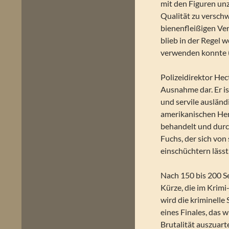
mit den Figuren unz
Qualität zu versch
bienenfleißigen Verf
blieb in der Regel 
verwenden konnte (
Polizeidirektor He
Ausnahme dar. Er is
und servile ausländ
amerikanischen Her
behandelt und durch
Fuchs, der sich vo
einschüchtern lässt
Nach 150 bis 200 Se
Kürze, die im Krimi
wird die kriminell
eines Finales, das 
Brutalität auszuart