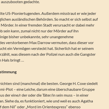
t auszubooten gedachte.
 alte US-Pioniertugenden. Außerdem misstraut er wie jeder
lichen ausländischen Behörden. So macht er sich selbst auf
 Mörder. In einer fremden Stadt verursacht er dabei mehr
eb sein kann, zumal nicht nur der Mörder auf ihn
inige bisher unbekannte, sehr unangenehme
 des verstorbenen Max Darrow vermuten, dass dieser vor
ucht ein Vermögen versteckt hat. Sicherlich hat er seinem
zählt, was diesem nach der Polizei nun auch die Gangster
 Hals bringt …
sstimmung
hichten sind (manchmal) die besten. George H. Coxe siedelt
rimi-Plot – eine Leiche, darum eine überschaubare Gruppe
s der eine/r der oder die Täter/in sein muss – in einer
an. Siehe da, es funktioniert, wie und weil es auch Agatha
auf dem Nil“ oder „Mord im Orientexpress“ ebenso