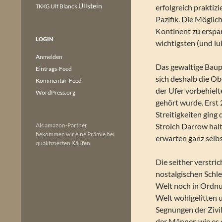
Ullstein
Ulf Blanck
erfolgreich praktiz
TKKG
Pazifik. Die Mögli
Kontinent zu erspar
LOGIN
wichtigsten (und lu
Anmelden
Das gewaltige Baupr
Eintrags-Feed
sich deshalb die Ob
Kommentar-Feed
der Ufer vorbehielt
WordPress.org
gehört wurde. Erst
Streitigkeiten ging
Als amazon-Partner
Strolch Darrow hal
bekommen wir eine Prämie bei
erwarten ganz selb
qualifizierten Käufen.
Die seither verstri
nostalgischen Schle
Welt noch in Ordnu
Welt wohlgelitten 
Segnungen der Zivi
der Männer, wie es 