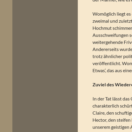
Womöglich liegt es
zweimal und zuletzt
Hochmut schimmert d
Ausschweifungen sc
weitergehende Friv
Andererseits wurde
trotz ähnlicher po
veröffentlicht. Wo
Etwas‘, das aus eine
Zuviel des Wiede
In der Tat lässt d
charakterlich schürf
Claire, den schufti
Hector, den steife
unserem geistigen 