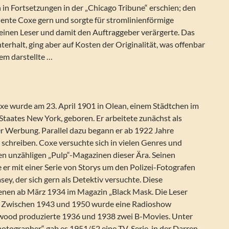
in Fortsetzungen in der „Chicago Tribune“ erschien; den
ente Coxe gern und sorgte für stromlinienförmige
keinen Leser und damit den Auftraggeber verärgerte. Das
terhalt, ging aber auf Kosten der Originalität, was offenbar
em darstellte …
 wurde am 23. April 1901 in Olean, einem Städtchen im
taates New York, geboren. Er arbeitete zunächst als
er Werbung. Parallel dazu begann er ab 1922 Jahre
schreiben. Coxe versuchte sich in vielen Genres und
den unzähligen „Pulp“-Magazinen dieser Ära. Seinen
 er mit einer Serie von Storys um den Polizei-Fotografen
sey, der sich gern als Detektiv versuchte. Diese
enen ab März 1934 im Magazin „Black Mask. Die Leser
“. Zwischen 1943 und 1950 wurde eine Radioshow
ywood produzierte 1936 und 1938 zwei B-Movies. Unter
hotographer“ gab es 1951/52 eine TV-Serie, in der Darren