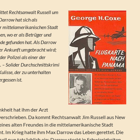
ittet Rechtsanwalt Russell um
Darrow hat sich als
r mittelamerikanischen Stadt
n, wo er als Betrüger und
nde gefunden hat. Als Darrow
ner Ankunft umgebracht wird;
der Polizei als einer der
 – Solider Durchschnittskrimi
ulisse, der zu unterhalten
rgessen ist.
kheit hat ihm der Arzt
erschrieben. Da kommt Rechtsanwalt Jim Russell aus New
eines alten Freundes in die mittelamerikanische Stadt
t. Im Krieg hatte ihm Max Darrow das Leben gerettet. Die
sell nun tatsächlich ein: Darrow steckt in Schwierigkeiten.