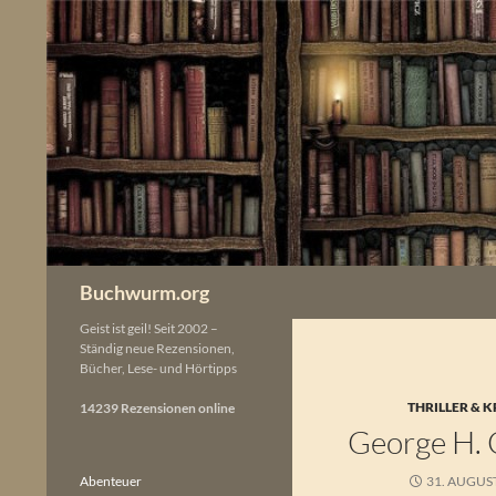
Zum
Inhalt
springen
Buchwurm.org
Geist ist geil! Seit 2002 –
Ständig neue Rezensionen,
Bücher, Lese- und Hörtipps
THRILLER & K
14239 Rezensionen online
George H. 
Abenteuer
31. AUGUS