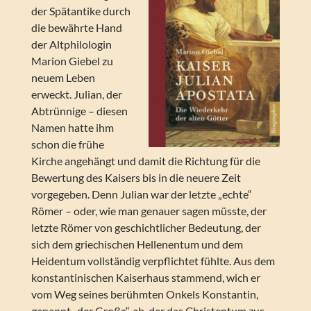
der Spätantike durch
die bewährte Hand
der Altphilologin
Marion Giebel zu
neuem Leben
erweckt. Julian, der
Abtrünnige – diesen
Namen hatte ihm
schon die frühe
Kirche angehängt und damit die Richtung für die
Bewertung des Kaisers bis in die neuere Zeit
vorgegeben. Denn Julian war der letzte „echte“
Römer – oder, wie man genauer sagen müsste, der
letzte Römer von geschichtlicher Bedeutung, der
sich dem griechischen Hellenentum und dem
Heidentum vollständig verpflichtet fühlte. Aus dem
konstantinischen Kaiserhaus stammend, wich er
vom Weg seines berühmten Onkels Konstantin,
genannt „der Große“, ab, der das Christentum zur