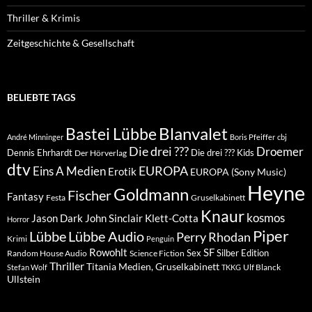
Thriller & Krimis
Zeitgeschichte & Gesellschaft
BELIEBTE TAGS
Blanvalet
Bastei Lübbe
André Minninger
Boris Pfeiffer
cbj
Die drei ???
Droemer
Dennis Ehrhardt
Die drei ??? Kids
Der Hörverlag
dtv
EUROPA
Eins A Medien
Erotik
EUROPA (Sony Music)
Heyne
Goldmann
Fischer
Fantasy
Festa
Gruselkabinett
Knaur
kosmos
Klett-Cotta
Jason Dark
John Sinclair
Horror
Piper
Lübbe Audio
Lübbe
Perry Rhodan
Krimi
Penguin
Rowohlt
SF
Sex
Silber Edition
Random House Audio
Science Fiction
Thriller
Titania Medien, Gruselkabinett
Ulf Blanck
Stefan Wolf
TKKG
Ullstein