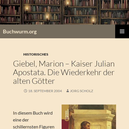
Zum
Inhalt
springen
Buchwurm.org
PRIMÄR
MENÜ
HISTORISCHES
Giebel, Marion – Kaiser Julian
Apostata. Die Wiederkehr der
alten Götter
18. SEPTEMBER 2004
JORG SCHOLZ
In diesem Buch wird
eine der
schillernsten Figuren