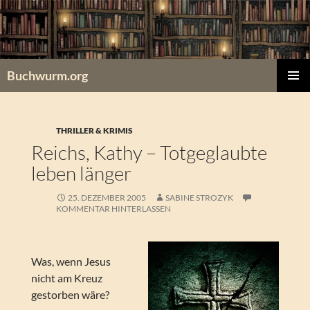
Zum
Inhalt
springen
Buchwurm.org
PRIMÄR
MENÜ
THRILLER & KRIMIS
Reichs, Kathy – Totgeglaubte
leben länger
25. DEZEMBER 2005
SABINE STROZYK
KOMMENTAR HINTERLASSEN
Was, wenn Jesus
nicht am Kreuz
gestorben wäre?