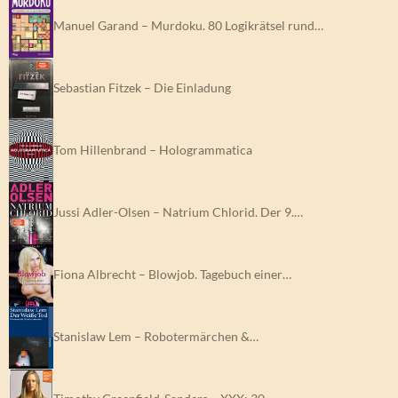
Manuel Garand – Murdoku. 80 Logikrätsel rund…
Sebastian Fitzek – Die Einladung
Tom Hillenbrand – Hologrammatica
Jussi Adler-Olsen – Natrium Chlorid. Der 9.…
Fiona Albrecht – Blowjob. Tagebuch einer…
Stanislaw Lem – Robotermärchen &…