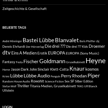
Zeitgeschichte & Gesellschaft
BELIEBTE TAGS
Blanvalet
Bastei Lübbe
André Minninger
Boris Pfeiffer
cbj
Die drei ???
Droemer
Dennis Ehrhardt
Die drei ??? Kids
Der Hörverlag
dtv
EUROPA
Eins A Medien
Erotik
EUROPA (Sony Music)
Heyne
Goldmann
Fischer
Fantasy
Festa
Gruselkabinett
Knaur
kosmos
Klett-Cotta
Jason Dark
John Sinclair
Horror
Piper
Lübbe Audio
Lübbe
Perry Rhodan
Krimi
Penguin
Rowohlt
SF
Sex
Silber Edition
Random House Audio
Science Fiction
Thriller
Titania Medien, Gruselkabinett
Ulf Blanck
Stefan Wolf
TKKG
Ullstein
LOGIN