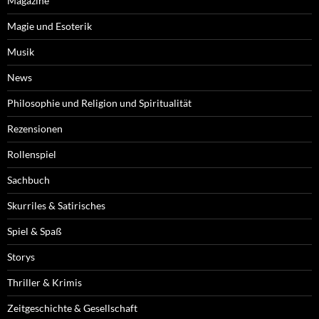
Magazine
Magie und Esoterik
Musik
News
Philosophie und Religion und Spiritualität
Rezensionen
Rollenspiel
Sachbuch
Skurriles & Satirisches
Spiel & Spaß
Storys
Thriller & Krimis
Zeitgeschichte & Gesellschaft