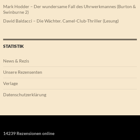
Mark Hodder – Der wundersame Fall des Uhrwerkmannes (Burton &
Swinburne 2)
David Baldacci – Die Wächter. Camel-Club-Thriller (Lesung)
STATISTIK
News & Rezis
Unsere Rezensenten
Verlage
Datenschutzerklärung
14239 Rezensionen online