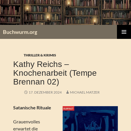
Zum
Inhalt
springen
Buchwurm.org
PRIMÄR
MENÜ
THRILLER & KRIMIS
Kathy Reichs –
Knochenarbeit (Tempe
Brennan 02)
17. DEZEMBER 2024
MICHAEL MATZER
Satanische Rituale
Grauenvolles
erwartet die