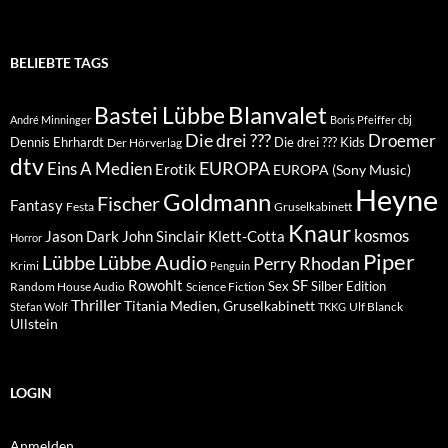
BELIEBTE TAGS
Blanvalet
Bastei Lübbe
André Minninger
Boris Pfeiffer
cbj
Die drei ???
Droemer
Dennis Ehrhardt
Die drei ??? Kids
Der Hörverlag
dtv
EUROPA
Eins A Medien
Erotik
EUROPA (Sony Music)
Heyne
Goldmann
Fischer
Fantasy
Festa
Gruselkabinett
Knaur
kosmos
Klett-Cotta
Jason Dark
John Sinclair
Horror
Piper
Lübbe Audio
Lübbe
Perry Rhodan
Krimi
Penguin
Rowohlt
SF
Sex
Silber Edition
Random House Audio
Science Fiction
Thriller
Titania Medien, Gruselkabinett
Ulf Blanck
Stefan Wolf
TKKG
Ullstein
LOGIN
Anmelden