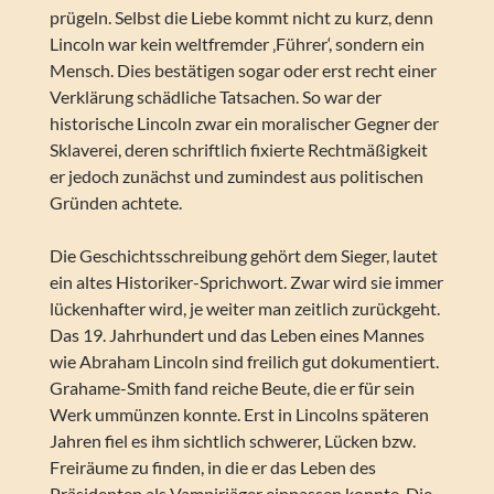
prügeln. Selbst die Liebe kommt nicht zu kurz, denn
Lincoln war kein weltfremder ‚Führer‘, sondern ein
Mensch. Dies bestätigen sogar oder erst recht einer
Verklärung schädliche Tatsachen. So war der
historische Lincoln zwar ein moralischer Gegner der
Sklaverei, deren schriftlich fixierte Rechtmäßigkeit
er jedoch zunächst und zumindest aus politischen
Gründen achtete.
Die Geschichtsschreibung gehört dem Sieger, lautet
ein altes Historiker-Sprichwort. Zwar wird sie immer
lückenhafter wird, je weiter man zeitlich zurückgeht.
Das 19. Jahrhundert und das Leben eines Mannes
wie Abraham Lincoln sind freilich gut dokumentiert.
Grahame-Smith fand reiche Beute, die er für sein
Werk ummünzen konnte. Erst in Lincolns späteren
Jahren fiel es ihm sichtlich schwerer, Lücken bzw.
Freiräume zu finden, in die er das Leben des
Präsidenten als Vampirjäger einpassen konnte. Die