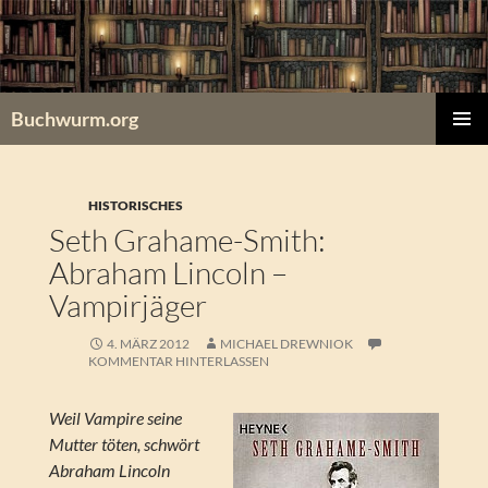
Zum
Inhalt
springen
Buchwurm.org
PRIMÄR
MENÜ
HISTORISCHES
Seth Grahame-Smith:
Abraham Lincoln –
Vampirjäger
4. MÄRZ 2012
MICHAEL DREWNIOK
KOMMENTAR HINTERLASSEN
Weil Vampire seine
Mutter töten, schwört
Abraham Lincoln