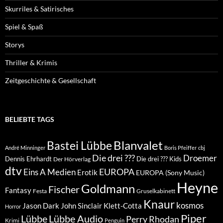
Skurriles & Satirisches
Spiel & Spaß
Storys
Thriller & Krimis
Zeitgeschichte & Gesellschaft
BELIEBTE TAGS
Blanvalet
Bastei Lübbe
André Minninger
Boris Pfeiffer
cbj
Die drei ???
Droemer
Dennis Ehrhardt
Die drei ??? Kids
Der Hörverlag
dtv
EUROPA
Eins A Medien
Erotik
EUROPA (Sony Music)
Heyne
Goldmann
Fischer
Fantasy
Festa
Gruselkabinett
Knaur
kosmos
Klett-Cotta
Jason Dark
John Sinclair
Horror
Piper
Lübbe Audio
Lübbe
Perry Rhodan
Krimi
Penguin