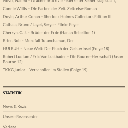
Novik, Naomi – Drachenbrut (Die Feuerreiter Seiner Majestät 1)
Connie Willis – Die Farben der Zeit. Zeitreise-Roman
Doyle, Arthur Conan – Sherlock Holmes Collectors Edition III
Cathala, Bruno / Laget, Serge – Flinke Feger
Cherryh, C. J. – Brüder der Erde (Hanan Rebellion 1)
Brier, Bob – Mordfall Tutanchamun, Der
HUI BUH – Neue Welt: Der Fluch der Geisterinsel (Folge 18)
Robert Ludlum / Eric Van Lustbader – Die Bourne-Herrschaft (Jason
Bourne 12)
TKKG junior – Verschollen im Stollen (Folge 19)
STATISTIK
News & Rezis
Unsere Rezensenten
Verlage