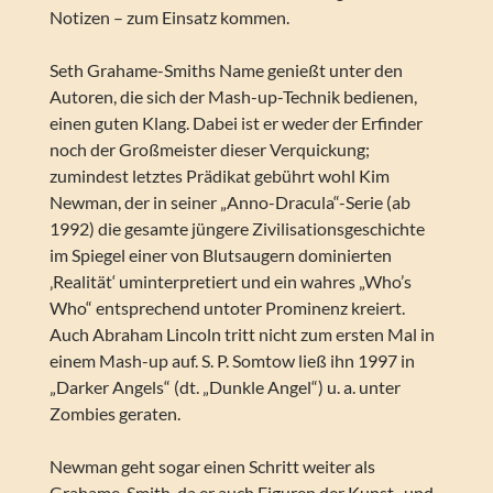
Notizen – zum Einsatz kommen.
Seth Grahame-Smiths Name genießt unter den
Autoren, die sich der Mash-up-Technik bedienen,
einen guten Klang. Dabei ist er weder der Erfinder
noch der Großmeister dieser Verquickung;
zumindest letztes Prädikat gebührt wohl Kim
Newman, der in seiner „Anno-Dracula“-Serie (ab
1992) die gesamte jüngere Zivilisationsgeschichte
im Spiegel einer von Blutsaugern dominierten
‚Realität‘ uminterpretiert und ein wahres „Who’s
Who“ entsprechend untoter Prominenz kreiert.
Auch Abraham Lincoln tritt nicht zum ersten Mal in
einem Mash-up auf. S. P. Somtow ließ ihn 1997 in
„Darker Angels“ (dt. „Dunkle Angel“) u. a. unter
Zombies geraten.
Newman geht sogar einen Schritt weiter als
Grahame-Smith, da er auch Figuren der Kunst- und