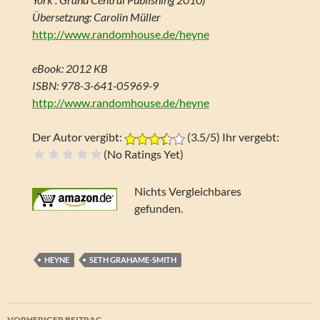
Übersetzung: Carolin Müller
http://www.randomhouse.de/heyne
eBook: 2012 KB
ISBN: 978-3-641-05969-9
http://www.randomhouse.de/heyne
Der Autor vergibt:
(3.5/5) Ihr vergebt:
(No Ratings Yet)
Schrecklich
Na ja
Geht so
Gut
Super
Nichts Vergleichbares
gefunden.
HEYNE
SETH GRAHAME-SMITH
Beitragsnavigation
VORHERIGER BEITRAG