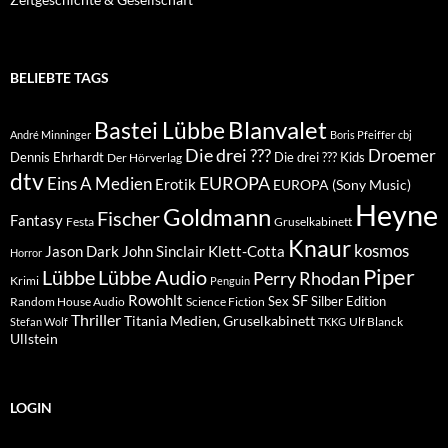
BELIEBTE TAGS
Blanvalet
Bastei Lübbe
André Minninger
Boris Pfeiffer
cbj
Die drei ???
Droemer
Dennis Ehrhardt
Die drei ??? Kids
Der Hörverlag
dtv
EUROPA
Eins A Medien
Erotik
EUROPA (Sony Music)
Heyne
Goldmann
Fischer
Fantasy
Festa
Gruselkabinett
Knaur
kosmos
Klett-Cotta
Jason Dark
John Sinclair
Horror
Piper
Lübbe Audio
Lübbe
Perry Rhodan
Krimi
Penguin
Rowohlt
SF
Sex
Silber Edition
Random House Audio
Science Fiction
Thriller
Titania Medien, Gruselkabinett
Ulf Blanck
Stefan Wolf
TKKG
Ullstein
LOGIN