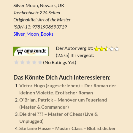
Silver Moon, Newark, UK;
Taschenbuch: 224 Seiten
Originaltitel: Art of the Master
ISBN-13: 9781908593719
Silver_Moon_Books
Der Autor vergibt:
(2.5/5) Ihr vergebt:
(No Ratings Yet)
Schrecklich
Na ja
Geht so
Gut
Super
Das Könnte Dich Auch Interessieren:
Victor Hugo (zugeschrieben) – Der Roman der
kleinen Violette. Erotischer Roman
O’Brian, Patrick – Manöver um Feuerland
(Master & Commander)
Die drei ??? – Master of Chess (Live &
Unplugged)
Stefanie Hasse – Master Class – Blut ist dicker