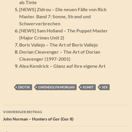
als Tinte
[NEWS] Zidrou – Die neuen Fälle von Rick
Master. Band 7: Sonne, Strand und
Schwerverbrechen
[NEWS] Sam Holland – The Puppet Master
(Major Crimes Unit 2)
Boris Vallejo – The Art of Boris Vallejo
Dorian Cleavenger – The Art of Dorian
Cleavenger (1997-2001)
Alea Kendrick – Glanz auf ihre eigene Art
EROTIK
GWENDOLYN MORGAN
KUNST
SEX
Beitragsnavigation
VORHERIGER BEITRAG
John Norman – Hunters of Gor (Gor 8)