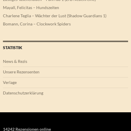
Mayall, Felicitas – Hundszeiten
Charlene Teglia – Wächter der Lust (Shadow Guardians 1)
Bomann, Corina – Clockwork Spiders
STATISTIK
News & Rezis
Unsere Rezensenten
Verlage
Datenschutzerklärung
14242 Rezensionen online