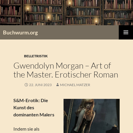
Zum
Inhalt
springen
Buchwurm.org
PRIMÄR
MENÜ
BELLETRISTIK
Gwendolyn Morgan – Art of
the Master. Erotischer Roman
22. JUNI 2023
MICHAEL MATZER
S&M-Erotik: Die
Kunst des
dominanten Malers
Indem sie als