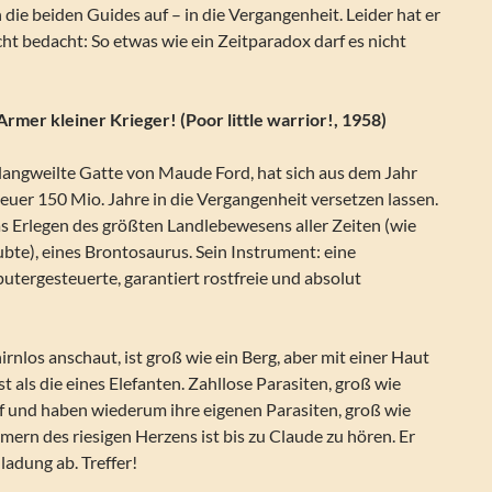
die beiden Guides auf – in die Vergangenheit. Leider hat er
cht bedacht: So etwas wie ein Zeitparadox darf es nicht
 Armer kleiner Krieger! (Poor little warrior!, 1958)
elangweilte Gatte von Maude Ford, hat sich aus dem Jahr
uer 150 Mio. Jahre in die Vergangenheit versetzen lassen.
s Erlegen des größten Landlebewesens aller Zeiten (wie
bte), eines Brontosaurus. Sein Instrument: eine
utergesteuerte, garantiert rostfreie und absolut
irnlos anschaut, ist groß wie ein Berg, aber mit einer Haut
ist als die eines Elefanten. Zahllose Parasiten, groß wie
f und haben wiederum ihre eigenen Parasiten, groß wie
n des riesigen Herzens ist bis zu Claude zu hören. Er
ladung ab. Treffer!