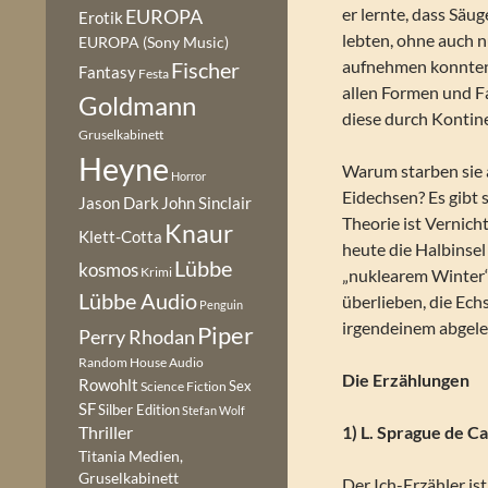
er lernte, dass Sä
EUROPA
Erotik
lebten, ohne auch n
EUROPA (Sony Music)
aufnehmen konnten.
Fischer
Fantasy
Festa
allen Formen und Fa
Goldmann
diese durch Kontin
Gruselkabinett
Heyne
Warum starben sie a
Horror
Eidechsen? Es gibt 
Jason Dark
John Sinclair
Theorie ist Vernich
Knaur
Klett-Cotta
heute die Halbinsel
Lübbe
kosmos
Krimi
„nuklearem Winter“
Lübbe Audio
überlieben, die Ech
Penguin
irgendeinem abgele
Piper
Perry Rhodan
Random House Audio
Die Erzählungen
Rowohlt
Sex
Science Fiction
SF
Silber Edition
Stefan Wolf
1) L. Sprague de C
Thriller
Titania Medien,
Gruselkabinett
Der Ich-Erzähler is