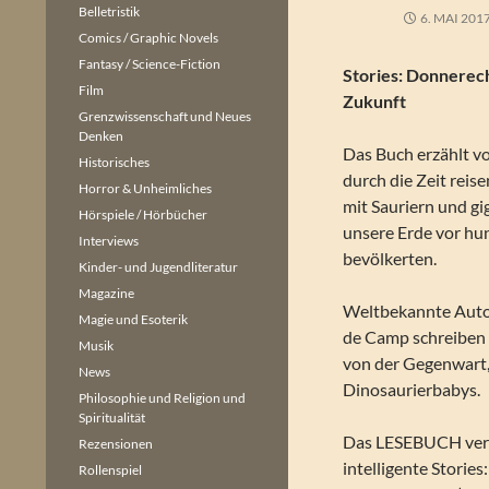
Belletristik
6. MAI 201
Comics / Graphic Novels
Fantasy / Science-Fiction
Stories: Donnerec
Film
Zukunft
Grenzwissenschaft und Neues
Denken
Das Buch erzählt v
Historisches
durch die Zeit reis
Horror & Unheimliches
mit Sauriern und gi
Hörspiele / Hörbücher
unsere Erde vor hu
Interviews
bevölkerten.
Kinder- und Jugendliteratur
Magazine
Weltbekannte Autore
Magie und Esoterik
de Camp schreiben 
Musik
von der Gegenwart,
News
Dinosaurierbabys.
Philosophie und Religion und
Spiritualität
Das LESEBUCH versa
Rezensionen
intelligente Storie
Rollenspiel