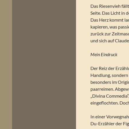
Das Riesenvieh fällt
Seite. Das Licht in 
Das Herz kommt lang
kapieren, was passi
zurück zur Zeitmasch
und sich auf Claude 
Mein Eindruck
Der Reiz der Erzähl
Handlung, sondern 
besonders im Origi
paarreimen. Abgewan
„Divina Commedia“,
eingeflochten. Doc
In einer Vorwegnah
Du-Erzähler der Fi