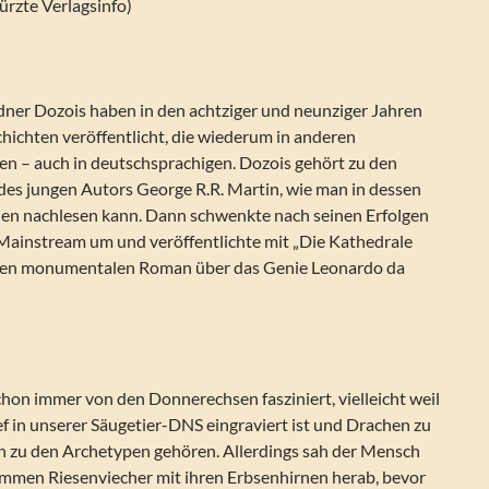
rzte Verlagsinfo)
ner Dozois haben in den achtziger und neunziger Jahren
hichten veröffentlicht, die wiederum in anderen
en – auch in deutschsprachigen. Dozois gehört zu den
des jungen Autors George R.R. Martin, wie man in dessen
en nachlesen kann. Dann schwenkte nach seinen Erfolgen
 Mainstream um und veröffentlichte mit „Die Kathedrale
inen monumentalen Roman über das Genie Leonardo da
on immer von den Donnerechsen fasziniert, vielleicht weil
ef in unserer Säugetier-DNS eingraviert ist und Drachen zu
 zu den Archetypen gehören. Allerdings sah der Mensch
ummen Riesenviecher mit ihren Erbsenhirnen herab, bevor