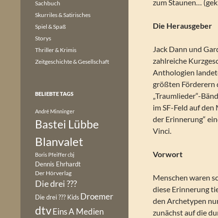
zum Staunen… (gekü
Sachbuch
Skurriles & Satirisches
Die Herausgeber
Spiel & Spaß
Storys
Jack Dann und Gard
Thriller & Krimis
zahlreiche Kurzgesc
Zeitgeschichte & Gesellschaft
Anthologien landet
größten Förderern 
BELIEBTE TAGS
„Traumlieder“-Bänd
im SF-Feld auf den
André Minninger
der Erinnerung“ e
Bastei Lübbe
Vinci.
Blanvalet
Vorwort
Boris Pfeiffer
cbj
Dennis Ehrhardt
Der Hörverlag
Menschen waren sch
Die drei ???
diese Erinnerung ti
Droemer
Die drei ??? Kids
den Archetypen nun
dtv
Eins A Medien
zunächst auf die d