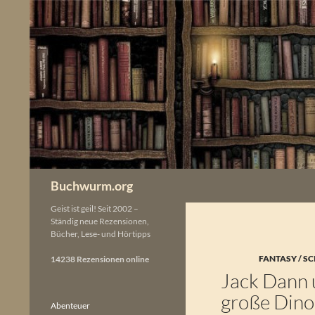
Zum
Inhalt
springen
Buchwurm.org
Geist ist geil! Seit 2002 –
Ständig neue Rezensionen,
Bücher, Lese- und Hörtipps
FANTASY / SC
14238 Rezensionen online
Jack Dann 
große Dino
Abenteuer