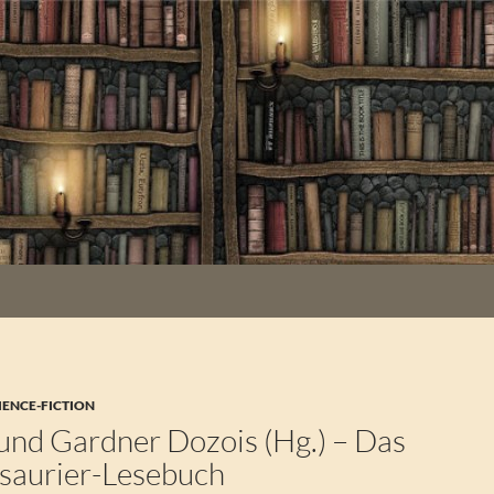
IENCE-FICTION
und Gardner Dozois (Hg.) – Das
saurier-Lesebuch