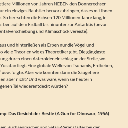
ugetiere Millionen von Jahren NEBEN den Donnerechsen
ur ein einziges Raubtier hervorzubringen, das es mit ihnen
 So herrschten die Echsen 120 Millionen Jahre lang, in
rben auf dem Erdball bis hinunter zur Antarktis (bevor
entalverschiebung und Klimaschock vereiste).
us und hinterließen als Erben nur die Vögel und
so viele Theorien wie es Theoretiker gibt. Die gängigste
tung durch einen Asteroideneinschlag an der Stelle, wo
 Yucatan liegt. Eine globale Welle von Tsunamis, Erdbeben,
 usw. folgte. Aber wie konnten dann die Säugetiere
sen aber nicht? Und was wäre, wenn sie heute in
genen Tal wiederentdeckt würden?
amp: Das Gesicht der Bestie (A Gun for Dinosaur, 1956)
t ein Büchsenmacher und Safari-Veranstalter bei der