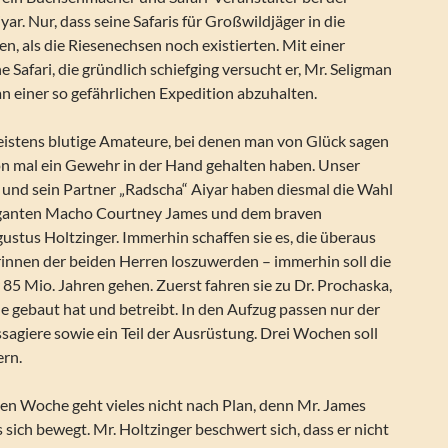
ar. Nur, dass seine Safaris für Großwildjäger in die
n, als die Riesenechsen noch existierten. Mit einer
 Safari, die gründlich schiefging versucht er, Mr. Seligman
n einer so gefährlichen Expedition abzuhalten.
istens blutige Amateure, bei denen man von Glück sagen
on mal ein Gewehr in der Hand gehalten haben. Unser
 und sein Partner „Radscha“ Aiyar haben diesmal die Wahl
ganten Macho Courtney James und dem braven
stus Holtzinger. Immerhin schaffen sie es, die überaus
rinnen der beiden Herren loszuwerden – immerhin soll die
r 85 Mio. Jahren gehen. Zuerst fahren sie zu Dr. Prochaska,
e gebaut hat und betreibt. In den Aufzug passen nur der
ssagiere sowie ein Teil der Ausrüstung. Drei Wochen soll
ern.
ten Woche geht vieles nicht nach Plan, denn Mr. James
as sich bewegt. Mr. Holtzinger beschwert sich, dass er nicht