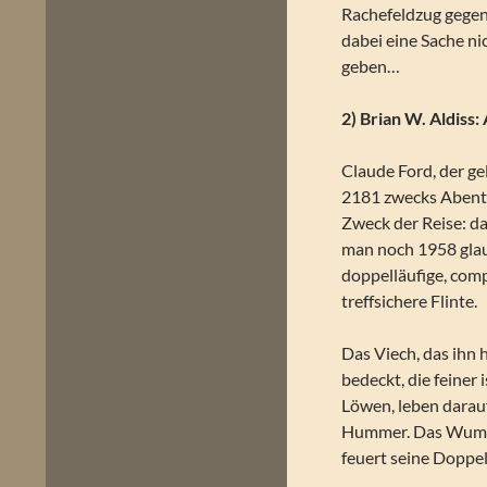
Rachefeldzug gegen 
dabei eine Sache ni
geben…
2) Brian W. Aldiss:
Claude Ford, der g
2181 zwecks Abente
Zweck der Reise: da
man noch 1958 glau
doppelläufige, comp
treffsichere Flinte.
Das Viech, das ihn h
bedeckt, die feiner 
Löwen, leben darau
Hummer. Das Wummer
feuert seine Doppel