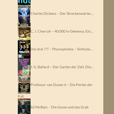
Charles Dickens – Der Streckenwärter…
C. J. Cherryh – 40.000 in Gehenna. Ein…
Die drei ??? – Phonophobia – Sinfonie…
J. G. Ballard – Der Garten der Zeit. Die…
Professor van Dusen 6 – Die Perlen der
Kali
Ed McBain – Die Gosse und das Grab