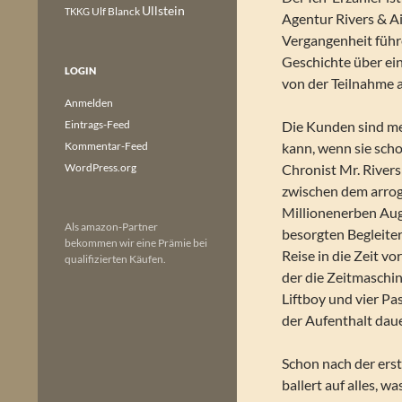
Ullstein
Ulf Blanck
TKKG
Agentur Rivers & Aiy
Vergangenheit führe
Geschichte über eine
LOGIN
von der Teilnahme a
Anmelden
Eintrags-Feed
Die Kunden sind me
Kommentar-Feed
kann, wenn sie sch
WordPress.org
Chronist Mr. Rivers
zwischen dem arro
Millionenerben Augu
Als amazon-Partner
besorgten Begleite
bekommen wir eine Prämie bei
Reise in die Zeit vo
qualifizierten Käufen.
der die Zeitmaschin
Liftboy und vier Pa
der Aufenthalt dau
Schon nach der ers
ballert auf alles, w