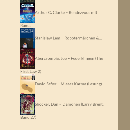
Arthur C. Clarke – Rendezvous mit
Rama…
Stanislaw Lem – Robotermärchen &…
Abercrombie, Joe – Feuerklingen (The
First Law 2)
David Safier – Mieses Karma (Lesung)
Shocker, Dan – Dämonen (Larry Brent,
Band 27)