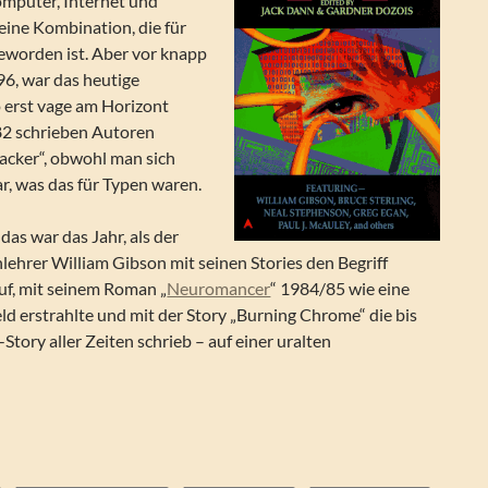
omputer, Internet und
 eine Kombination, die für
geworden ist. Aber vor knapp
96, war das heutige
 erst vage am Horizont
82 schrieben Autoren
acker“, obwohl man sich
ar, was das für Typen waren.
as war das Jahr, als der
lehrer William Gibson mit seinen Stories den Begriff
huf, mit seinem Roman „
Neuromancer
“ 1984/85 wie eine
d erstrahlte und mit der Story „Burning Chrome“ die bis
Story aller Zeiten schrieb – auf einer uralten
r Dozois (Hg.) – Hackers. Erzählungen