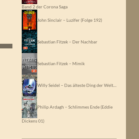
Band 2 der Corona Saga
John Sinclair – Luzifer (Folge 192)
Sebastian Fitzek – Der Nachbar
Sebastian Fitzek – Mimik
Willy Seidel – Das älteste Ding der Welt…
Philip Ardagh – Schlimmes Ende (Eddie
Dickens 01)