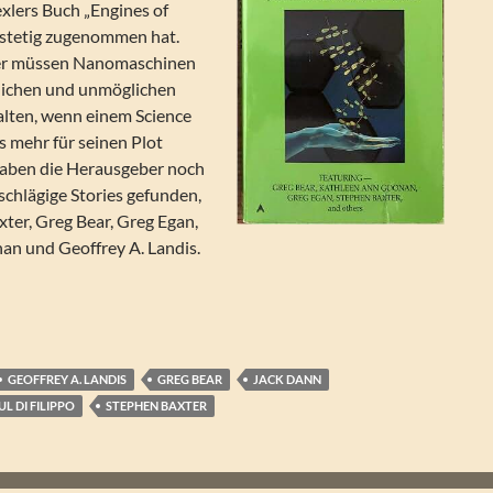
exlers Buch „Engines of
, stetig zugenommen hat.
er müssen Nanomaschinen
glichen und unmöglichen
lten, wenn einem Science
s mehr für seinen Plot
 haben die Herausgeber noch
nschlägige Stories gefunden,
xter, Greg Bear, Greg Egan,
n und Geoffrey A. Landis.
r Dozois (Hrsg.) – Nanotech. SF-Stories
GEOFFREY A. LANDIS
GREG BEAR
JACK DANN
UL DI FILIPPO
STEPHEN BAXTER