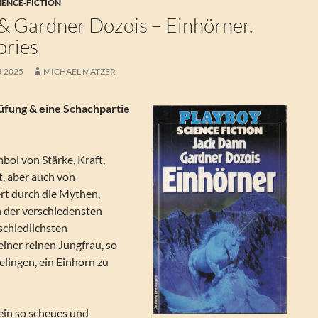
IENCE-FICTION
& Gardner Dozois – Einhörner.
ories
R 2025
MICHAEL MATZER
üfung & eine Schachpartie
bol von Stärke, Kraft,
t, aber auch von
ert durch die Mythen,
 der verschiedensten
schiedlichsten
einer reinen Jungfrau, so
elingen, ein Einhorn zu
ein so scheues und