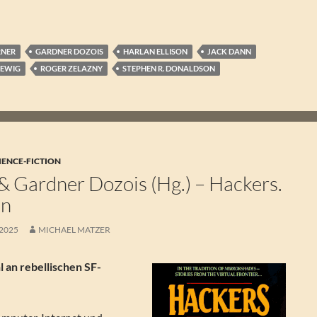
RNER
GARDNER DOZOIS
HARLAN ELLISON
JACK DANN
EWIG
ROGER ZELAZNY
STEPHEN R. DONALDSON
IENCE-FICTION
& Gardner Dozois (Hg.) – Hackers.
en
 2025
MICHAEL MATZER
l an rebellischen SF-