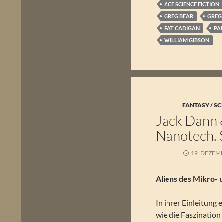
ACE SCIENCE FICTION
GREG BEAR
GREG
PAT CADIGAN
PA
WILLIAM GIBSON
FANTASY / SC
Jack Dann 
Nanotech. 
19. DEZEM
Aliens des Mikro-
In ihrer Einleitung
wie die Faszination