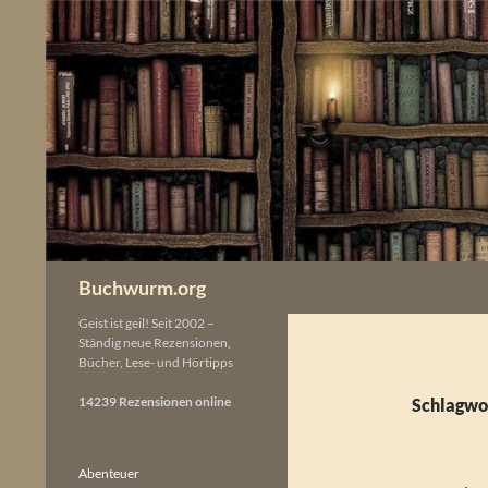
Zum
Inhalt
springen
Buchwurm.org
Geist ist geil! Seit 2002 –
Ständig neue Rezensionen,
Bücher, Lese- und Hörtipps
14239 Rezensionen online
Schlagwo
Abenteuer