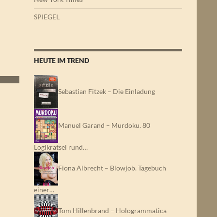
SPIEGEL
HEUTE IM TREND
Sebastian Fitzek – Die Einladung
Manuel Garand – Murdoku. 80
Logikrätsel rund…
Fiona Albrecht – Blowjob. Tagebuch
einer…
Tom Hillenbrand – Hologrammatica