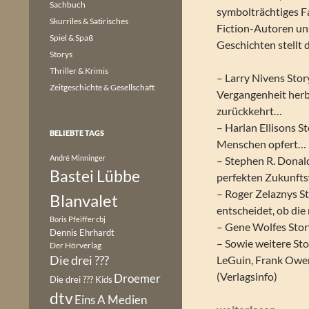
Sachbuch
symbolträchtiges Fa
Skurriles & Satirisches
Fiction-Autoren uns
Spiel & Spaß
Geschichten stellt 
Storys
Thriller & Krimis
– Larry Nivens Stor
Zeitgeschichte & Gesellschaft
Vergangenheit herb
zurückkehrt…
– Harlan Ellisons St
BELIEBTE TAGS
Menschen opfert…
André Minninger
– Stephen R. Donal
Bastei Lübbe
perfekten Zukunfts
– Roger Zelaznys S
Blanvalet
entscheidet, ob di
Boris Pfeiffer
cbj
– Gene Wolfes Stor
Dennis Ehrhardt
– Sowie weitere Sto
Der Hörverlag
Die drei ???
LeGuin, Frank Owen
(Verlagsinfo)
Droemer
Die drei ??? Kids
dtv
Eins A Medien
Jack Dann & Gardne