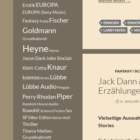
weiterlesen
→
EUROPA
Erotik
EUROPA (Sony Music)
Fischer
Fantasy
Festa
EINHORN
EINHÖ
Goldmann
LARRY NIVEN
MO
Gruselkabinett
Heyne
Horror
Jason Dark
John Sinclair
Knaur
Klett-Cotta
FANTASY / SC
Lübbe
kosmos
Krimi
Jack Dann 
Lübbe Audio
Erzählung
Penguin
Piper
Perry Rhodan
8. JANUAR
Random House Audio
Rowohlt
Sex
Science Fiction
SF
Vielseitige Auswah
Silber Edition
Stefan Wolf
Thriller
Stories
Titania Medien,
Gruselkabinett