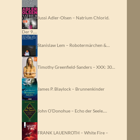
Jussi Adler-Olsen – Natrium Chlorid.
Der 9.…
Stanislaw Lem – Robotermärchen &…
Timothy Greenfield-Sanders – XXX: 30…
James P. Blaylock – Brunnenkinder
John O’Donohue – Echo der Seele.…
FRANK LAUENROTH – White Fire –