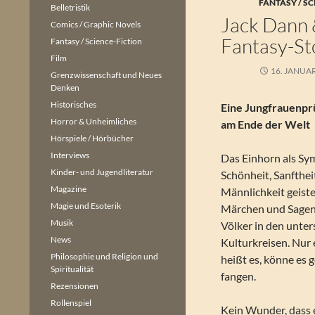
FANTASY / SC
Belletristik
Jack Dann 
Comics / Graphic Novels
Fantasy-St
Fantasy / Science-Fiction
Film
16. JANUA
Grenzwissenschaft und Neues
Denken
Historisches
Eine Jungfrauenpr
Horror & Unheimliches
am Ende der Welt
Hörspiele / Hörbücher
Interviews
Das Einhorn als Sym
Kinder- und Jugendliteratur
Schönheit, Sanfthei
Magazine
Männlichkeit geist
Magie und Esoterik
Märchen und Sagen
Musik
Völker in den unter
News
Kulturkreisen. Nur 
Philosophie und Religion und
heißt es, könne es g
Spiritualität
fangen.
Rezensionen
Rollenspiel
Kein Wunder, dass 