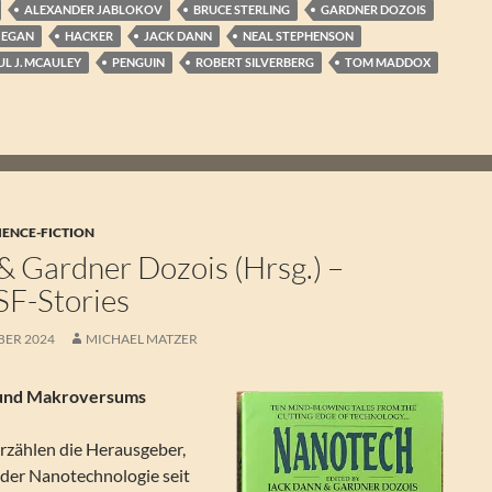
ALEXANDER JABLOKOV
BRUCE STERLING
GARDNER DOZOIS
 EGAN
HACKER
JACK DANN
NEAL STEPHENSON
UL J. MCAULEY
PENGUIN
ROBERT SILVERBERG
TOM MADDOX
IENCE-FICTION
& Gardner Dozois (Hrsg.) –
SF-Stories
BER 2024
MICHAEL MATZER
 und Makroversums
 erzählen die Herausgeber,
 der Nanotechnologie seit