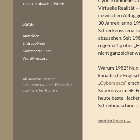
Cyberkriminelle, C
Ullstein
Ulf Blanck
TKKG
Virtuelle Realität –
inzwischen Alltag 
30 Jahren, anno 19
LOGIN
Schreckensszenario
Anmelden
abzusehen. Seit 19
Eintrags-Feed
regelmäßig über „H
Kommentar-Feed
nicht ganz sicher w
WordPress.org
Warum 1982? Nun, d
kanadische Englisch
Als amazon-Partner
„
Cyberspace
“ ersc
bekommen wir eine Prämie bei
Supernova im SF-Fel
qualifizierten Käufen.
heute beste Hacker-
Schreibmaschine…
Jack Dann & Gardne
weiterlesen
→