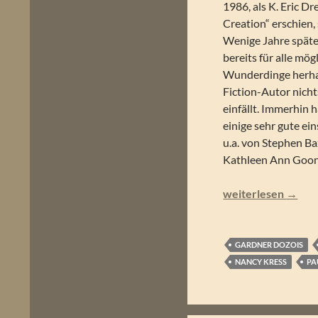
1986, als K. Eric Dr
Creation“ erschien
Wenige Jahre spät
bereits für alle mö
Wunderdinge herha
Fiction-Autor nicht
einfällt. Immerhin
einige sehr gute ei
u.a. von Stephen Ba
Kathleen Ann Goona
Jack Dann & Gardne
weiterlesen
→
GARDNER DOZOIS
NANCY KRESS
PA