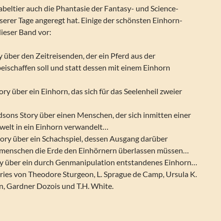
beltier auch die Phantasie der Fantasy- und Science-
erer Tage angeregt hat. Einige der schönsten Einhorn-
dieser Band vor:
y über den Zeitreisenden, der ein Pferd aus der
eischaffen soll und statt dessen mit einem Einhorn
ory über ein Einhorn, das sich für das Seelenheil zweier
dsons Story über einen Menschen, der sich inmitten einer
welt in ein Einhorn verwandelt…
tory über ein Schachspiel, dessen Ausgang darüber
e menschen die Erde den Einhörnern überlassen müssen…
y über ein durch Genmanipulation entstandenes Einhorn…
ries von Theodore Sturgeon, L. Sprague de Camp, Ursula K.
, Gardner Dozois und T.H. White.
r Dozois – Einhörner. Fantasy-Stories