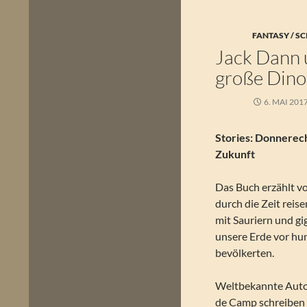
FANTASY / SC
Jack Dann 
große Dino
6. MAI 201
Stories: Donnerec
Zukunft
Das Buch erzählt v
durch die Zeit reis
mit Sauriern und gi
unsere Erde vor hu
bevölkerten.
Weltbekannte Autore
de Camp schreiben 