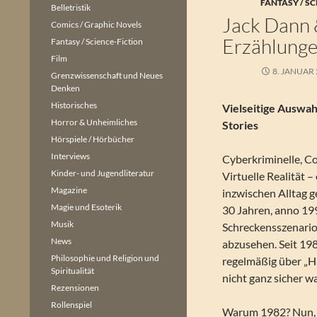
FANTASY / SC
Belletristik
Jack Dann 
Comics / Graphic Novels
Erzählung
Fantasy / Science-Fiction
Film
8. JANUAR
Grenzwissenschaft und Neues
Denken
Historisches
Vielseitige Auswah
Horror & Unheimliches
Stories
Hörspiele / Hörbücher
Interviews
Cyberkriminelle, C
Kinder- und Jugendliteratur
Virtuelle Realität –
Magazine
inzwischen Alltag 
Magie und Esoterik
30 Jahren, anno 19
Musik
Schreckensszenario
News
abzusehen. Seit 19
Philosophie und Religion und
regelmäßig über „H
Spiritualität
nicht ganz sicher w
Rezensionen
Rollenspiel
Warum 1982? Nun, d