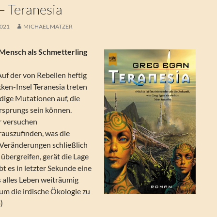
– Teranesia
2021
MICHAEL MATZER
 Mensch als Schmetterling
uf der von Rebellen heftig
en-Insel Teranesia treten
dige Mutationen auf, die
Ursprungs sein können.
r versuchen
rauszufinden, was die
e Veränderungen schließlich
übergreifen, gerät die Lage
bt es in letzter Sekunde eine
 alles Leben weiträumig
um die irdische Ökologie zu
)
sia