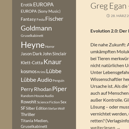
Greg Egan 
EUROPA
Erotik
EUROPA (Sony Music)
28. MÄRZ 
Fischer
Fantasy
Festa
Goldmann
Evolution 2.0: Der
Gruselkabinett
Heyne
Die nahe Zukunft: A
Horror
umkämpften Molukk
Jason Dark
John Sinclair
bei Tieren merkwür
Knaur
Klett-Cotta
nicht natürlichen 
Lübbe
kosmos
Unter Lebensgefah
Krimi
Lübbe Audio
Wissenschaftler he
Penguin
Ursache ist. Als di
Piper
Perry Rhodan
auch auf Menschen 
Random House Audio
außer Kontrolle. Gi
Rowohlt
Sex
Science Fiction
Lösung – oder muss
SF
Silber Edition
Stefan Wolf
vernichtet werden, 
Thriller
retten? (Verlagsinfo
Titania Medien,
Gruselkabinett
Greg Egan – Terane
weiterlesen
→