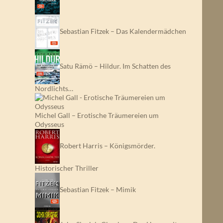
Sebastian Fitzek – Das Kalendermädchen
Satu Rämö – Hildur. Im Schatten des
Nordlichts…
Michel Gall – Erotische Träumereien um
Odysseus
Robert Harris – Königsmörder.
Historischer Thriller
Sebastian Fitzek – Mimik