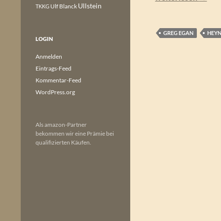
Ullstein
Ulf Blanck
TKKG
GREG EGAN
HEY
LOGIN
Anmelden
Eintrags-Feed
Kommentar-Feed
WordPress.org
Als amazon-Partner
bekommen wir eine Prämie bei
qualifizierten Käufen.