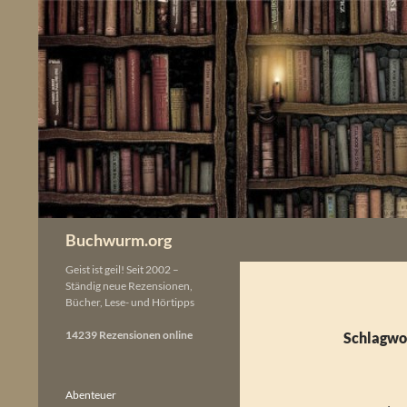
Zum
Inhalt
springen
Buchwurm.org
Geist ist geil! Seit 2002 –
Ständig neue Rezensionen,
Bücher, Lese- und Hörtipps
14239 Rezensionen online
Schlagwor
Abenteuer