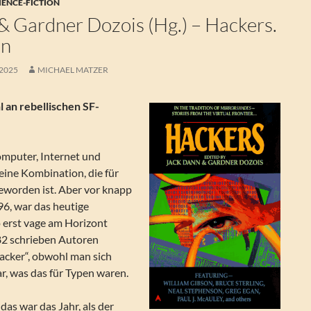
IENCE-FICTION
& Gardner Dozois (Hg.) – Hackers.
en
 2025
MICHAEL MATZER
l an rebellischen SF-
omputer, Internet und
 eine Kombination, die für
geworden ist. Aber vor knapp
96, war das heutige
 erst vage am Horizont
82 schrieben Autoren
acker“, obwohl man sich
ar, was das für Typen waren.
as war das Jahr, als der