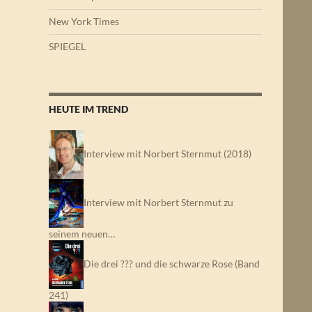
New York Times
SPIEGEL
HEUTE IM TREND
Interview mit Norbert Sternmut (2018)
Interview mit Norbert Sternmut zu
seinem neuen…
Die drei ??? und die schwarze Rose (Band
241)