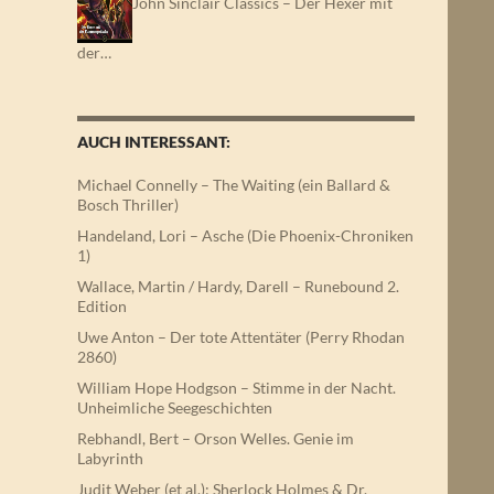
John Sinclair Classics – Der Hexer mit
der…
AUCH INTERESSANT:
Michael Connelly – The Waiting (ein Ballard &
Bosch Thriller)
Handeland, Lori – Asche (Die Phoenix-Chroniken
1)
Wallace, Martin / Hardy, Darell – Runebound 2.
Edition
Uwe Anton – Der tote Attentäter (Perry Rhodan
2860)
William Hope Hodgson – Stimme in der Nacht.
Unheimliche Seegeschichten
Rebhandl, Bert – Orson Welles. Genie im
Labyrinth
Judit Weber (et al.): Sherlock Holmes & Dr.