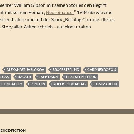
lehrer William Gibson mit seinen Stories den Begriff
huf, mit seinem Roman „
Neuromancer
“ 1984/85 wie eine
d erstrahlte und mit der Story „Burning Chrome“ die bis
Story aller Zeiten schrieb – auf einer uralten
r Dozois (Hg.) – Hackers. Erzählungen
ALEXANDER JABLOKOV
BRUCE STERLING
GARDNER DOZOIS
 EGAN
HACKER
JACK DANN
NEAL STEPHENSON
UL J. MCAULEY
PENGUIN
ROBERT SILVERBERG
TOM MADDOX
IENCE-FICTION