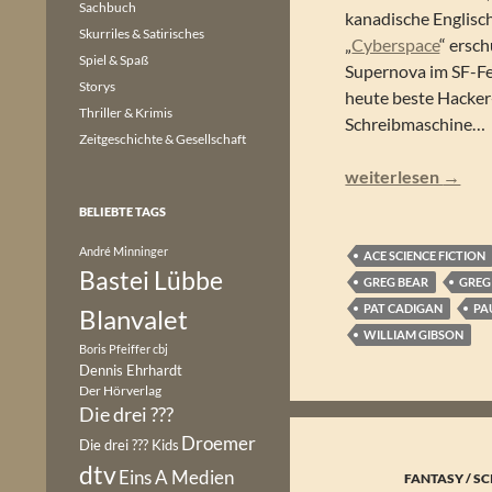
Sachbuch
kanadische Englisch
Skurriles & Satirisches
„
Cyberspace
“ ersc
Spiel & Spaß
Supernova im SF-Fel
Storys
heute beste Hacker-
Thriller & Krimis
Schreibmaschine…
Zeitgeschichte & Gesellschaft
Jack Dann & Gardne
weiterlesen
→
BELIEBTE TAGS
André Minninger
ACE SCIENCE FICTION
Bastei Lübbe
GREG BEAR
GREG
PAT CADIGAN
PA
Blanvalet
WILLIAM GIBSON
Boris Pfeiffer
cbj
Dennis Ehrhardt
Der Hörverlag
Die drei ???
Droemer
Die drei ??? Kids
dtv
Eins A Medien
FANTASY / SC