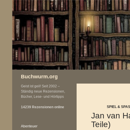
Zum
Inhalt
springen
Buchwurm.org
Geist ist geil! Seit 2002 –
Ständig neue Rezensionen,
Bücher, Lese- und Hörtipps
SPIEL & SPAS
14239 Rezensionen online
Jan van H
Teile)
Abenteuer