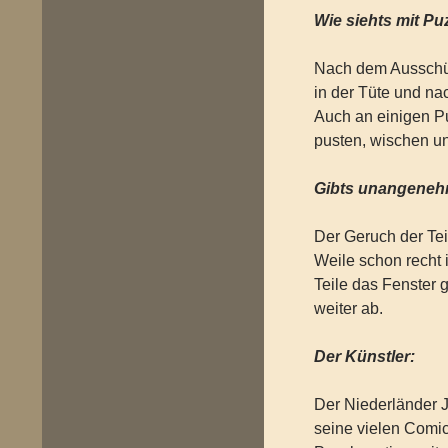
Wie siehts mit P
Nach dem Ausschüt
in der Tüte und n
Auch an einigen Pu
pusten, wischen u
Gibts unangene
Der Geruch der Tei
Weile schon recht 
Teile das Fenster 
weiter ab.
Der Künstler:
Der Niederländer J
seine vielen Comi