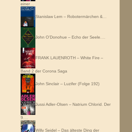
einer…
Stanislaw Lem – Robotermärchen &…
John O’Donohue – Echo der Seele.…
FRANK LAUENROTH – White Fire –
Band 2 der Corona Saga
John Sinclair – Luzifer (Folge 192)
Jussi Adler-Olsen – Natrium Chlorid. Der
9.…
Willy Seidel – Das älteste Ding der