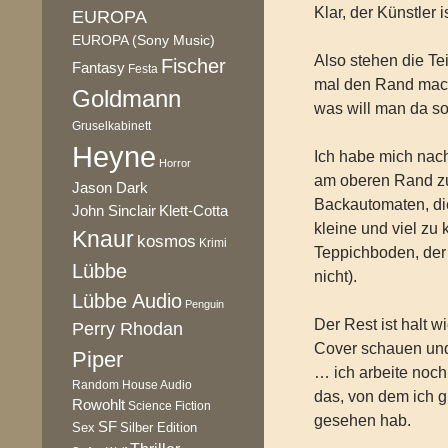
Klar, der Künstler 
EUROPA
EUROPA (Sony Music)
Also stehen die Te
Fischer
Fantasy
Festa
mal den Rand mach
Goldmann
was will man da so
Gruselkabinett
Heyne
Ich habe mich nac
Horror
am oberen Rand zu
Jason Dark
Backautomaten, die 
Klett-Cotta
John Sinclair
kleine und viel zu
Knaur
kosmos
Krimi
Teppichboden, der 
Lübbe
nicht).
Lübbe Audio
Penguin
Der Rest ist halt 
Perry Rhodan
Cover schauen und
Piper
… ich arbeite noch
Random House Audio
das, von dem ich g
Rowohlt
Science Fiction
gesehen hab.
SF
Sex
Silber Edition