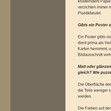
knisterndem Papier
verzichten immer 
Plastikbeutel.
Gibts ein Poster 
Ein Poster gibts n
dient prima als V
Karton hernimmt, 
Bildausschnitt vor
Matt oder glänze
gleich? Wie puzze
Die Oberfläche der T
die Teile weniger 
werden.
Die Farben auf den