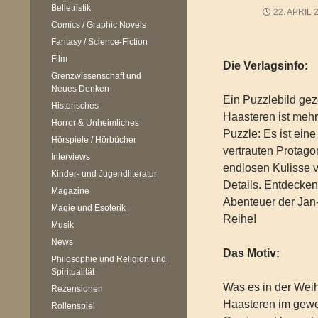
Belletristik
22. APRIL 
Comics / Graphic Novels
Fantasy / Science-Fiction
Film
Die Verlagsinfo:
Grenzwissenschaft und
Neues Denken
Ein Puzzlebild ge
Historisches
Haasteren ist mehr
Horror & Unheimliches
Puzzle: Es ist eine
Hörspiele / Hörbücher
vertrauten Protagon
Interviews
endlosen Kulisse v
Kinder- und Jugendliteratur
Details. Entdecken
Magazine
Abenteuer der Jan
Magie und Esoterik
Reihe!
Musik
News
Das Motiv:
Philosophie und Religion und
Spiritualität
Was es in der Weih
Rezensionen
Haasteren im gewo
Rollenspiel