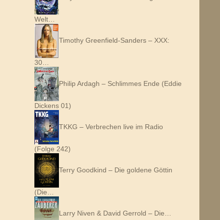
Welt…
Timothy Greenfield-Sanders – XXX:
30…
Philip Ardagh – Schlimmes Ende (Eddie
Dickens 01)
TKKG – Verbrechen live im Radio
(Folge 242)
Terry Goodkind – Die goldene Göttin
(Die…
Larry Niven & David Gerrold – Die…