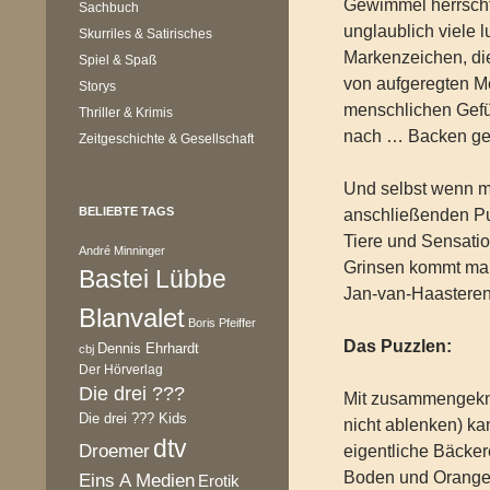
Gewimmel herrscht,
Sachbuch
unglaublich viele 
Skurriles & Satirisches
Markenzeichen, die
Spiel & Spaß
von aufgeregten Me
Storys
menschlichen Gefü
Thriller & Krimis
nach … Backen gehö
Zeitgeschichte & Gesellschaft
Und selbst wenn m
BELIEBTE TAGS
anschließenden P
Tiere und Sensatio
André Minninger
Grinsen kommt man 
Bastei Lübbe
Jan-van-Haasteren-
Blanvalet
Boris Pfeiffer
Das Puzzlen:
Dennis Ehrhardt
cbj
Der Hörverlag
Die drei ???
Mit zusammengekni
Die drei ??? Kids
nicht ablenken) ka
dtv
Droemer
eigentliche Bäcke
Boden und Orange 
Eins A Medien
Erotik