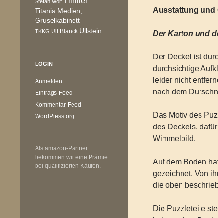
Thriller
Stefan Wolf
Ausstattung und Q
Titania Medien,
Gruselkabinett
Ullstein
Ulf Blanck
TKKG
Der Karton und de
Der Deckel ist durc
LOGIN
durchsichtige Aufk
leider nicht entfer
Anmelden
nach dem Durschne
Eintrags-Feed
Kommentar-Feed
Das Motiv des Puzz
WordPress.org
des Deckels, dafür
Wimmelbild.
Als amazon-Partner
bekommen wir eine Prämie
Auf dem Boden hat 
bei qualifizierten Käufen.
gezeichnet. Von ih
die oben beschrieb
Die Puzzleteile st