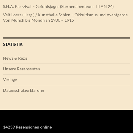
S.H.A. Parzzival – Gefühlsjäger (Sternenabenteuer TITAN 24)
Veit Loers (Hrsg.) / Kunsthalle Schirn – Okkultismus und Avantgarde.
Von Munch bis Mondrian 1900 – 1915
STATISTIK
News & Rezis
Unsere Rezensenten
Verlage
Datenschutzerklärung
14239 Rezensionen online