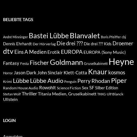
BELIEBTE TAGS
Blanvalet
Bastei Lübbe
André Minninger
Boris Pfeiffer
cbj
Die drei ???
Droemer
Dennis Ehrhardt
Die drei ??? Kids
Der Hörverlag
dtv
EUROPA
Eins A Medien
Erotik
EUROPA (Sony Music)
Heyne
Goldmann
Fischer
Fantasy
Festa
Gruselkabinett
Knaur
kosmos
Klett-Cotta
Jason Dark
John Sinclair
Horror
Piper
Lübbe Audio
Lübbe
Perry Rhodan
Krimi
Penguin
Rowohlt
SF
Sex
Silber Edition
Random House Audio
Science Fiction
Thriller
Titania Medien, Gruselkabinett
Ulf Blanck
Stefan Wolf
TKKG
Ullstein
LOGIN
Anmelden