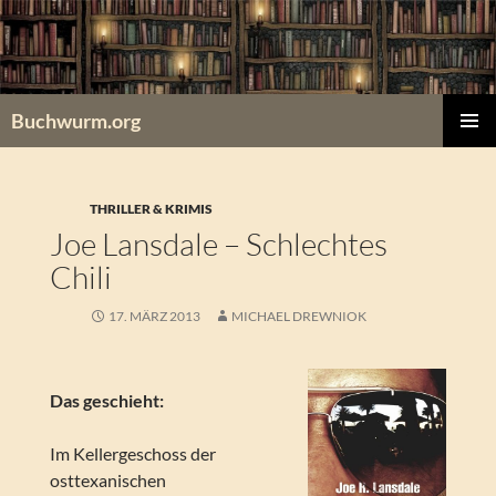
Zum
Inhalt
springen
Buchwurm.org
PRIMÄR
MENÜ
THRILLER & KRIMIS
Joe Lansdale – Schlechtes
Chili
17. MÄRZ 2013
MICHAEL DREWNIOK
Das geschieht:
Im Kellergeschoss der
osttexanischen