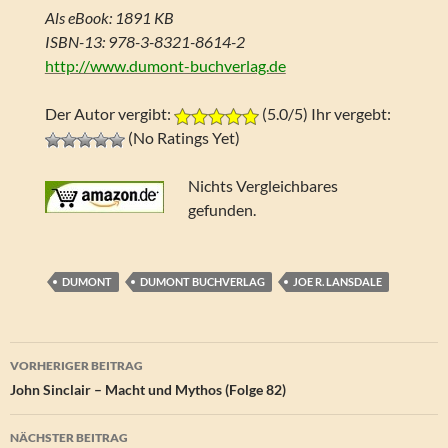
Als eBook: 1891 KB
ISBN-13: 978-3-8321-8614-2
http://www.dumont-buchverlag.de
Der Autor vergibt:
(5.0/5) Ihr vergebt:
(No Ratings Yet)
Nichts Vergleichbares
gefunden.
DUMONT
DUMONT BUCHVERLAG
JOE R. LANSDALE
Beitragsnavigation
VORHERIGER BEITRAG
John Sinclair – Macht und Mythos (Folge 82)
NÄCHSTER BEITRAG