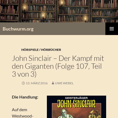
Zum
Inhalt
springen
Buchwurm.org
PRIMÄR
MENÜ
HÖRSPIELE / HÖRBÜCHER
John Sinclair – Der Kampf mit
den Giganten (Folge 107, Teil
3 von 3)
13. MÄRZ 2016
UWE WEBEL
Die Handlung:
Auf dem
Westwood-