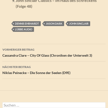
John Sinclair Classics – Im Haus des Schreckens
(Folge 48)
DENNIS EHRHARDT
JASON DARK
JOHN SINCLAIR
LÜBBE AUDIO
Beitragsnavigation
VORHERIGER BEITRAG
Cassandra Clare – City Of Glass (Chroniken der Unterwelt 3)
NÄCHSTER BEITRAG
Niklas Peinecke – Die Sonne der Seelen (D9E)
Suchen