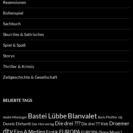
Rezensionen
Rollenspiel
Sachbuch
Skurriles & Satirisches
Spiel & Spaß
Storys
Thriller & Krimis
Zeitgeschichte & Gesellschaft
BELIEBTE TAGS
Blanvalet
Bastei Lübbe
André Minninger
Boris Pfeiffer
cbj
Die drei ???
Droemer
Dennis Ehrhardt
Die drei ??? Kids
Der Hörverlag
dtv
EUROPA
Eins A Medien
Erotik
EUROPA (Sony Music)