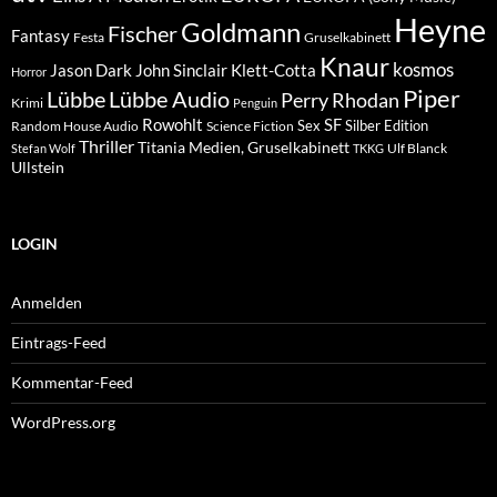
Heyne
Goldmann
Fischer
Fantasy
Festa
Gruselkabinett
Knaur
kosmos
Klett-Cotta
Jason Dark
John Sinclair
Horror
Piper
Lübbe Audio
Lübbe
Perry Rhodan
Krimi
Penguin
Rowohlt
SF
Sex
Silber Edition
Random House Audio
Science Fiction
Thriller
Titania Medien, Gruselkabinett
Ulf Blanck
Stefan Wolf
TKKG
Ullstein
LOGIN
Anmelden
Eintrags-Feed
Kommentar-Feed
WordPress.org