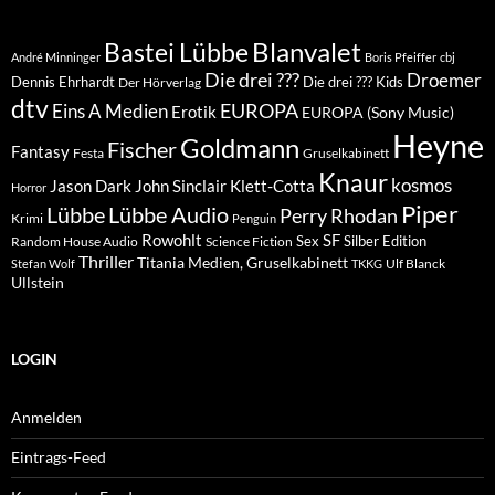
Blanvalet
Bastei Lübbe
André Minninger
Boris Pfeiffer
cbj
Die drei ???
Droemer
Dennis Ehrhardt
Die drei ??? Kids
Der Hörverlag
dtv
EUROPA
Eins A Medien
Erotik
EUROPA (Sony Music)
Heyne
Goldmann
Fischer
Fantasy
Festa
Gruselkabinett
Knaur
kosmos
Klett-Cotta
Jason Dark
John Sinclair
Horror
Piper
Lübbe Audio
Lübbe
Perry Rhodan
Krimi
Penguin
Rowohlt
SF
Sex
Silber Edition
Random House Audio
Science Fiction
Thriller
Titania Medien, Gruselkabinett
Ulf Blanck
Stefan Wolf
TKKG
Ullstein
LOGIN
Anmelden
Eintrags-Feed