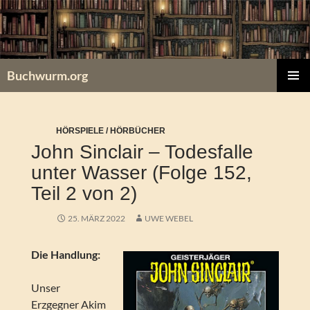
Zum
Inhalt
springen
Buchwurm.org
PRIMÄR
MENÜ
HÖRSPIELE / HÖRBÜCHER
John Sinclair – Todesfalle
unter Wasser (Folge 152,
Teil 2 von 2)
25. MÄRZ 2022
UWE WEBEL
Die Handlung:
Unser
Erzgegner Akim