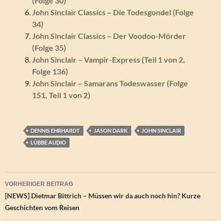
(Folge 30)
John Sinclair Classics – Die Todesgondel (Folge
34)
John Sinclair Classics – Der Voodoo-Mörder
(Folge 35)
John Sinclair – Vampir-Express (Teil 1 von 2,
Folge 136)
John Sinclair – Samarans Todeswasser (Folge
151, Teil 1 von 2)
DENNIS EHRHARDT
JASON DARK
JOHN SINCLAIR
LÜBBE AUDIO
Beitragsnavigation
VORHERIGER BEITRAG
[NEWS] Dietmar Bittrich – Müssen wir da auch noch hin? Kurze
Geschichten vom Reisen