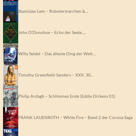
Stanislaw Lem – Robotermärchen &…
John O’Donohue – Echo der Seele.…
Willy Seidel – Das älteste Ding der Welt…
Timothy Greenfield-Sanders – XXX: 30…
Philip Ardagh – Schlimmes Ende (Eddie Dickens 01)
FRANK LAUENROTH – White Fire – Band 2 der Corona Saga