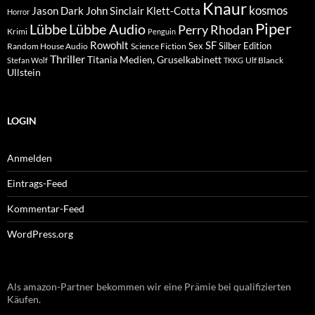
Knaur
kosmos
Klett-Cotta
Jason Dark
John Sinclair
Horror
Piper
Lübbe Audio
Lübbe
Perry Rhodan
Krimi
Penguin
Rowohlt
SF
Sex
Silber Edition
Random House Audio
Science Fiction
Thriller
Titania Medien, Gruselkabinett
Ulf Blanck
Stefan Wolf
TKKG
Ullstein
LOGIN
Anmelden
Eintrags-Feed
Kommentar-Feed
WordPress.org
Als amazon-Partner bekommen wir eine Prämie bei qualifizierten
Käufen.