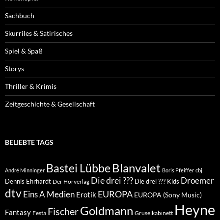
Sachbuch
Skurriles & Satirisches
Spiel & Spaß
Storys
Thriller & Krimis
Zeitgeschichte & Gesellschaft
BELIEBTE TAGS
Blanvalet
Bastei Lübbe
André Minninger
Boris Pfeiffer
cbj
Die drei ???
Droemer
Dennis Ehrhardt
Die drei ??? Kids
Der Hörverlag
dtv
EUROPA
Eins A Medien
Erotik
EUROPA (Sony Music)
Heyne
Goldmann
Fischer
Fantasy
Festa
Gruselkabinett