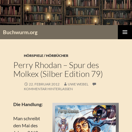
Zum
Inhalt
springen
Buchwurm.org
PRIMÄR
MENÜ
HÖRSPIELE / HÖRBÜCHER
Perry Rhodan – Spur des
Molkex (Silber Edition 79)
22. FEBRUAR 2012
UWE WEBEL
KOMMENTAR HINTERLASSEN
Die Handlung:
Man schreibt
den Mai des