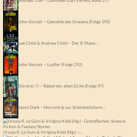
Shocker, Dan – Dämonen (Larry Brent, Band 27)
John Sinclair – Gemälde des Grauens (Folge 195)
Lee Child & Andrew Child – Der 8. Mann…
John Sinclair – Luzifer (Folge 192)
Die drei !!! – Rätsel der alten Eiche (Folge 97)
Jason Dark – Horrortrip zur Schönheitsfarm…
Ursula K. Le Guin & Virigina Kidd (Hg.) –…