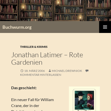
Zum
Inhalt
springen
Buchwurm.org
PRIMÄR
MENÜ
THRILLER & KRIMIS
Jonathan Latimer – Rote
Gardenien
18. MÄRZ 2006
MICHAEL DREWNIOK
KOMMENTAR HINTERLASSEN
Das geschieht:
Ein neuer Fall für William
Crane, der in der