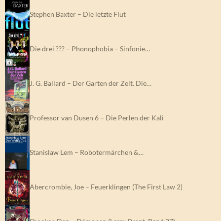
Stephen Baxter – Die letzte Flut
Die drei ??? – Phonophobia – Sinfonie…
J. G. Ballard – Der Garten der Zeit. Die…
Professor van Dusen 6 – Die Perlen der Kali
Stanislaw Lem – Robotermärchen &…
Abercrombie, Joe – Feuerklingen (The First Law 2)