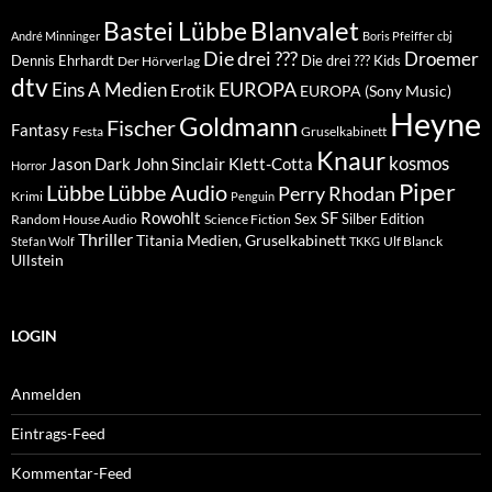
Blanvalet
Bastei Lübbe
André Minninger
Boris Pfeiffer
cbj
Die drei ???
Droemer
Dennis Ehrhardt
Die drei ??? Kids
Der Hörverlag
dtv
EUROPA
Eins A Medien
Erotik
EUROPA (Sony Music)
Heyne
Goldmann
Fischer
Fantasy
Festa
Gruselkabinett
Knaur
kosmos
Klett-Cotta
Jason Dark
John Sinclair
Horror
Piper
Lübbe Audio
Lübbe
Perry Rhodan
Krimi
Penguin
Rowohlt
SF
Sex
Silber Edition
Random House Audio
Science Fiction
Thriller
Titania Medien, Gruselkabinett
Ulf Blanck
Stefan Wolf
TKKG
Ullstein
LOGIN
Anmelden
Eintrags-Feed
Kommentar-Feed