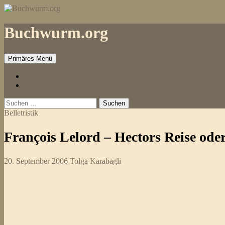
Zum
Inhalt
springen
Buchwurm.org
Primäres Menü
Impressum
Kontakt
Suchen
nach:
Belletristik
François Lelord – Hectors Reise od
20. September 2006
Tolga Karabagli