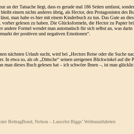
ur an der Tatsache liegt, dass es gerade mal 186 Seiten umfasst, sonder
e bleibt einem nichts anderes übrig, als Hector, den Protagonisten des B
ässt, man habe es hier mit einem Kinderbuch zu tun. Das Gute an diese
 vorher gelesen zu haben. Die Glücksformeln, die Hector zu Papier bri
r andere Formel wendet man automatisch für sich selbst an, was darin g
rmarkt der positiven und negativen Emotionen“.
einen nächsten Urlaub sucht, wird bei „Hectors Reise oder die Suche 
er. In etwa so, als ob „Dittsche“ seinen ureigenen Blickwinkel auf die
nn man dieses Buch gelesen hat – ich schwöre Ihnen –, ist man glücklic
ster Beitrag
Bond, Nelson – Lancelot Biggs’ Weltraumfahrten