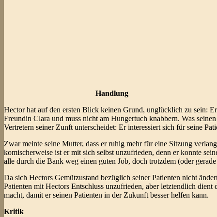
Handlung
Hector hat auf den ersten Blick keinen Grund, unglücklich zu sein: E
Freundin Clara und muss nicht am Hungertuch knabbern. Was seinen Beru
Vertretern seiner Zunft unterscheidet: Er interessiert sich für seine Pat
Zwar meinte seine Mutter, dass er ruhig mehr für eine Sitzung verlan
komischerweise ist er mit sich selbst unzufrieden, denn er konnte sei
alle durch die Bank weg einen guten Job, doch trotzdem (oder gerade 
Da sich Hectors Gemützustand bezüglich seiner Patienten nicht ändert,
Patienten mit Hectors Entschluss unzufrieden, aber letztendlich dient d
macht, damit er seinen Patienten in der Zukunft besser helfen kann.
Kritik