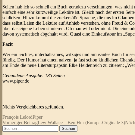
Selten hab ich so schnell ein Buch geradezu verschlungen, was nicht n
einfach eine sehr kurzweilige Lektüre ist. Gleich nach der ersten Seit
schließen. Hinzu kommt die zuckersüße Sprache, die uns im Glauben l
dass selbst Laien die Lektüre auf Anhieb verstehen, ohne Freud & Co.
über das eigene Leben sinnieren. Ob man will oder nicht: Die eine ode
davon systematisch abgehakt wird. Quasi eine Einkaufstour im „Supe
Fazit
Wer ein leichtes, unterhaltsames, witziges und amüsantes Buch für s
fündig. Der Humor hat einen naiven, ja fast schon kindlichen Charakt
am Ende die neue Literaturpäpstin Elke Heidenreich zu zitieren: „We
Gebundene Ausgabe: 185 Seiten
www.piper.de
Nichts Vergleichbares gefunden.
François Lelord
Piper
Beitragsnavigation
Vorheriger Beitrag
Lew Wallace – Ben Hur (Europa-Originale 3)
Näch
Suchen
nach: