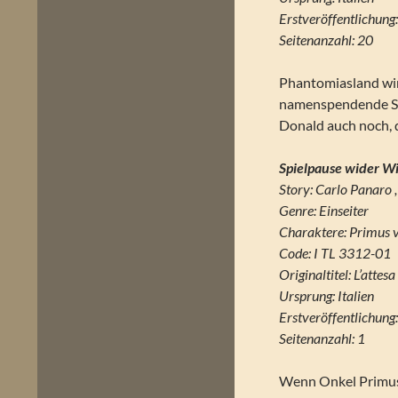
Erstveröffentlichun
Seitenanzahl: 20
Phantomiasland wird 
namenspendende Su
Donald auch noch, d
Spielpause wider Wi
Story: Carlo Panaro 
Genre: Einseiter
Charaktere: Primus 
Code: I TL 3312-01
Originaltitel: L’attesa
Ursprung: Italien
Erstveröffentlichun
Seitenanzahl: 1
Wenn Onkel Primus b