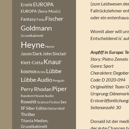
(zum Leidwesen der 
EUROPA
Erotik
Fallrückziehmer ent
EUROPA (Sony Music)
oder ein entenhaus
Fischer
Fantasy
Festa
Goldmann
Womit aber will uns 
Gruselkabinett
Entscheidend is‘ au
Heyne
Horror
Anpfiff in Europa: 
Jason Dark
John Sinclair
Story: Pietro Zemelo
Knaur
Klett-Cotta
Genre: Sport
Lübbe
kosmos
Krimi
Charaktere: Dagobe
Lübbe Audio
Code: D 2020-094
Penguin
Originaltitel: Team 
Piper
Perry Rhodan
Ursprung: Dänemar
Random House Audio
Erstveröffentlichun
Rowohlt
Sex
Science Fiction
Seitenanzahl: 30
SF
Silber Edition
Stefan Wolf
Thriller
Titania Medien,
Donald ist der med
Gruselkabinett
der gute Chancen b