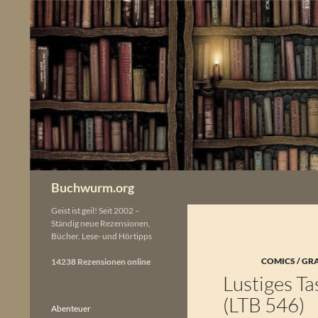
Zum
Inhalt
springen
Buchwurm.org
Geist ist geil! Seit 2002 –
Ständig neue Rezensionen,
Bücher, Lese- und Hörtipps
COMICS / GR
14238 Rezensionen online
Lustiges Ta
(LTB 546)
Abenteuer