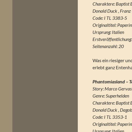
Charaktere: Baptist 
Donald Duck , Franz
Code: I TL 3383-5
Originaltitel: Paperin
Ursprung: Italien
Erstveröffentlichun
Seitenanzahl: 20
Was ein riesiger un
erlebt ganz Entenh
Phantomiasland – T
Story: Marco Gervas
Genre: Superhelden
Charaktere: Baptist 
Donald Duck , Dagobe
Code: I TL 3353-1
Originaltitel: Paperi
Ursprung: Italien