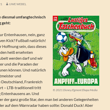
21
UWE WEBEL
ie diesmal umfangtechnisch
g geht:
nur Entenhausen, nein, ganz
ven Kick? Fußball natürlich!
r Hoffnung sein, dass dieses
u den heiß ersehnten
ubelt werden darf und wir
äger und die Paraden der
unen können. Und natürlich
ltmeister und
 Deutschland, Frankreich
t – LTB-traditionell tritt
© 2021 Disney/Egmont Ehapa Media
g Entenhausens an. Und
einer der ganz große Star, den man bei anderen Gelegenheiten
ler auf dem Warnradar haben sollte: Donald Duck! Aber