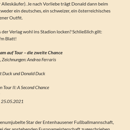
Alleskäufer). Je nach Vorliebe trägt Donald dann beim
weder ein deutsches, ein schweizer, ein österreichisches
ener Outfit.
der Verlag wohl ins Stadion locken? Schließlich gilt:
fm Blatt!
Team auf Tour – die zweite Chance
 , Zeichnungen: Andrea Ferraris
rt Duck und Donald Duck
On Tour II: A Second Chance
k
g: 25.05.2021
ienumjubelte Star der Entenhausener Fußballmannschaft,
ei der anstehenden Europameisterschaft zugeschrieben