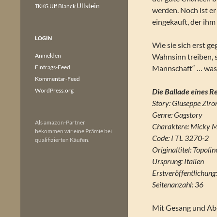
Ullstein
Ulf Blanck
TKKG
werden. Noch ist e
eingekauft, der ihm 
LOGIN
Wie sie sich erst 
Anmelden
Wahnsinn treiben, s
Eintrags-Feed
Mannschaft“ … was 
Kommentar-Feed
WordPress.org
Die Ballade eines R
Story: Giuseppe Ziro
Genre: Gagstory
Als amazon-Partner
Charaktere: Micky M
bekommen wir eine Prämie bei
Code: I TL 3270-2
qualifizierten Käufen.
Originaltitel: Topolino
Ursprung: Italien
Erstveröffentlichun
Seitenanzahl: 36
Mit Gesang und Abe