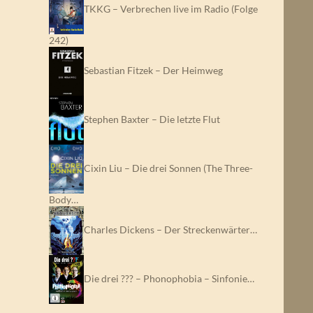
TKKG – Verbrechen live im Radio (Folge
242)
Sebastian Fitzek – Der Heimweg
Stephen Baxter – Die letzte Flut
Cixin Liu – Die drei Sonnen (The Three-
Body…
Charles Dickens – Der Streckenwärter…
Die drei ??? – Phonophobia – Sinfonie…