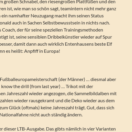
m großen Schnabel, den riesengroßen Plattfüßen und den
en ist, wie man so schön sagt, teamintern nicht mehr ganz
 ein namhafter Neuzugang macht ihm seinen Status
Donald auch in Sachen Selbstbewusstsein in nichts nach.
Coach, der für seine speziellen Trainingsmethoden
igt ist, seine sensiblen Dribbelkünstler wieder auf Spur
besser, damit dann auch wirklich Entenhausens beste Elf
n es heißt: Anpfiff in Europa!
r Fußballeuropameisterschaft (der Männer) … diesmal aber
 know the drill (from last year) … Trikot mit der
chen Jahreszahl wieder angezogen, die Sammelbildalben mit
szahlen wieder rausgekramt und die Deko wieder aus dem
 zum Glück (oftmals) keine Jahreszahl trägt. Gut, dass sich
Nationalfahne nicht auch ständig ändern.
 dieser LTB-Ausgabe. Das gibts nämlich in vier Varianten