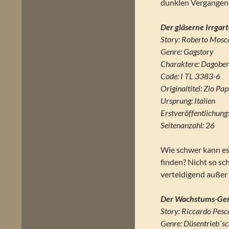
dunklen Vergangenh
Der gläserne Irrgar
Story: Roberto Mosca
Genre: Gagstory
Charaktere: Dagobert
Code: I TL 3383-6
Originaltitel: Zio Pap
Ursprung: Italien
Erstveröffentlichun
Seitenanzahl: 26
Wie schwer kann es 
finden? Nicht so sc
verteidigend außer 
Der Wachstums-Ge
Story: Riccardo Pesc
Genre: Düsentrieb´s