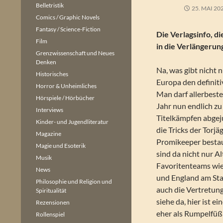
Belletristik
25. MAI 20
Comics / Graphic Novels
Fantasy / Science-Fiction
Die Verlagsinfo, d
Film
in die Verlängerun
Grenzwissenschaft und Neues
Denken
Na, was gibt nicht 
Historisches
Europa den definiti
Horror & Unheimliches
Man darf allerbeste
Hörspiele / Hörbücher
Jahr nun endlich z
Interviews
Titelkämpfen abgej
Kinder- und Jugendliteratur
die Tricks der Torj
Magazine
Promikeeper besta
Magie und Esoterik
sind da nicht nur A
Musik
Favoritenteams wie
News
und England am Star
Philosophie und Religion und
auch die Vertretun
Spiritualität
siehe da, hier ist 
Rezensionen
eher als Rumpelfüß
Rollenspiel