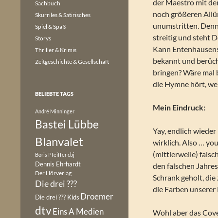
der Maestro mit de
Sachbuch
noch größeren Allür
Skurriles & Satirisches
unumstritten. Denn
Spiel & Spaß
streitig und steht 
Storys
Kann Entenhausens 
Thriller & Krimis
bekannt und berücht
Zeitgeschichte & Gesellschaft
bringen? Wäre mal 
die Hymne hört, wen
BELIEBTE TAGS
Mein Eindruck:
André Minninger
Bastei Lübbe
Yay, endlich wiede
Blanvalet
wirklich. Also … you
(mittlerweile) fals
Boris Pfeiffer
cbj
Dennis Ehrhardt
den falschen Jahre
Der Hörverlag
Schrank geholt, die
Die drei ???
die Farben unserer 
Droemer
Die drei ??? Kids
dtv
Eins A Medien
Wohl aber das Cover