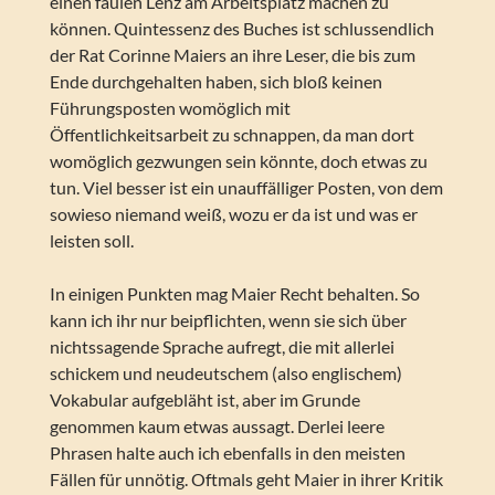
einen faulen Lenz am Arbeitsplatz machen zu
können. Quintessenz des Buches ist schlussendlich
der Rat Corinne Maiers an ihre Leser, die bis zum
Ende durchgehalten haben, sich bloß keinen
Führungsposten womöglich mit
Öffentlichkeitsarbeit zu schnappen, da man dort
womöglich gezwungen sein könnte, doch etwas zu
tun. Viel besser ist ein unauffälliger Posten, von dem
sowieso niemand weiß, wozu er da ist und was er
leisten soll.
In einigen Punkten mag Maier Recht behalten. So
kann ich ihr nur beipflichten, wenn sie sich über
nichtssagende Sprache aufregt, die mit allerlei
schickem und neudeutschem (also englischem)
Vokabular aufgebläht ist, aber im Grunde
genommen kaum etwas aussagt. Derlei leere
Phrasen halte auch ich ebenfalls in den meisten
Fällen für unnötig. Oftmals geht Maier in ihrer Kritik