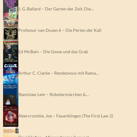
J. G. Ballard – Der Garten der Zeit. Die…
Professor van Dusen 6 – Die Perlen der Kali
Ed McBain – Die Gosse und das Grab
Arthur C. Clarke – Rendezvous mit Rama…
Stanislaw Lem – Robotermärchen &…
Abercrombie, Joe – Feuerklingen (The First Law 2)