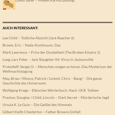
David Safier – Mieses Karma (Lesung)
AUCH INTERESSANT:
Lee Child – Tödliche Absicht (Jack Reacher 6)
Brown, Eric – Nada-Kontinuum, Das
Mark Lawrence – Prinz der Dunkelheit (The Broken Empire 1)
Lueg, Lars Peter – Jack Slaughter 04: Virus in Jacksonville
Prokofieff, Sergej O. – Menschen mögen es hören. Das Mysterium der
Weihnachtstagung
May, Brian / Moore, Patrick / Lintott, Chris – Bang! – Die ganze
Geschichte des Universums
Wolfgang Krege – Elbisches Wörterbuch. Nach J.R.R. Tolkien
Preston, Douglas / Child, Lincoln – Dark Secret – Mörderische Jagd
Ursula K. Le Guin – Die Geißel des Himmels
Gilbert Keith Chesterton – Father Browns Einfalt