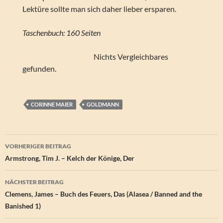
Lektüre sollte man sich daher lieber ersparen.
Taschenbuch: 160 Seiten
Nichts Vergleichbares
gefunden.
CORINNE MAIER
GOLDMANN
Beitragsnavigation
VORHERIGER BEITRAG
Armstrong, Tim J. – Kelch der Könige, Der
NÄCHSTER BEITRAG
Clemens, James – Buch des Feuers, Das (Alasea / Banned and the
Banished 1)