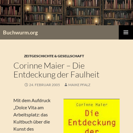
Zum
Inhalt
springen
Buchwurm.org
PRIMÄR
MENÜ
ZEITGESCHICHTE & GESELLSCHAFT
Corinne Maier – Die
Entdeckung der Faulheit
24. FEBRUAR 2005
MAIKE PFALZ
Mit dem Aufdruck
„Dolce Vita am
Arbeitsplatz: das
Kultbuch über die
Kunst des