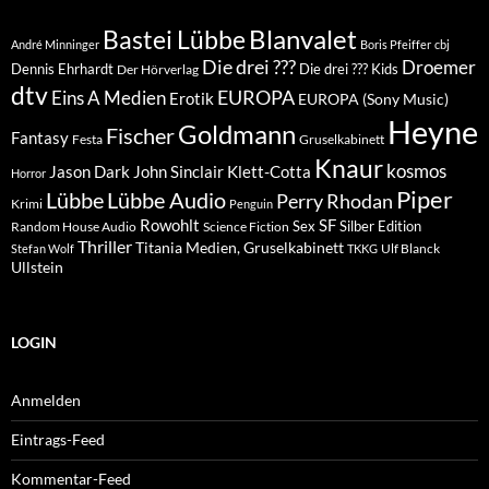
Blanvalet
Bastei Lübbe
André Minninger
Boris Pfeiffer
cbj
Die drei ???
Droemer
Dennis Ehrhardt
Die drei ??? Kids
Der Hörverlag
dtv
EUROPA
Eins A Medien
Erotik
EUROPA (Sony Music)
Heyne
Goldmann
Fischer
Fantasy
Festa
Gruselkabinett
Knaur
kosmos
Klett-Cotta
Jason Dark
John Sinclair
Horror
Piper
Lübbe Audio
Lübbe
Perry Rhodan
Krimi
Penguin
Rowohlt
SF
Sex
Silber Edition
Random House Audio
Science Fiction
Thriller
Titania Medien, Gruselkabinett
Ulf Blanck
Stefan Wolf
TKKG
Ullstein
LOGIN
Anmelden
Eintrags-Feed
Kommentar-Feed