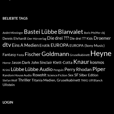
BELIEBTE TAGS
Blanvalet
Bastei Lübbe
André Minninger
Boris Pfeiffer
cbj
Die drei ???
Droemer
Dennis Ehrhardt
Die drei ??? Kids
Der Hörverlag
dtv
EUROPA
Eins A Medien
Erotik
EUROPA (Sony Music)
Heyne
Goldmann
Fischer
Fantasy
Festa
Gruselkabinett
Knaur
kosmos
Klett-Cotta
Jason Dark
John Sinclair
Horror
Piper
Lübbe Audio
Lübbe
Perry Rhodan
Krimi
Penguin
Rowohlt
SF
Sex
Silber Edition
Random House Audio
Science Fiction
Thriller
Titania Medien, Gruselkabinett
Ulf Blanck
Stefan Wolf
TKKG
Ullstein
LOGIN