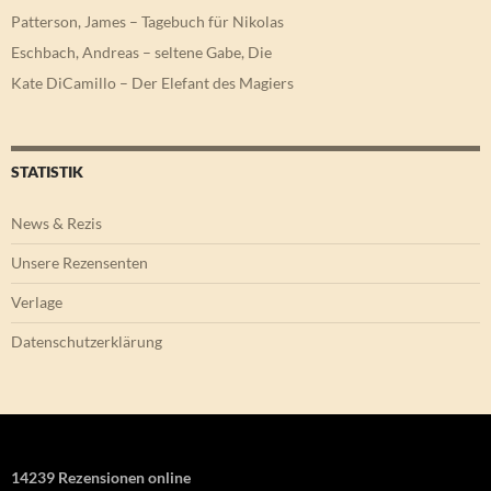
Patterson, James – Tagebuch für Nikolas
Eschbach, Andreas – seltene Gabe, Die
Kate DiCamillo – Der Elefant des Magiers
STATISTIK
News & Rezis
Unsere Rezensenten
Verlage
Datenschutzerklärung
14239 Rezensionen online