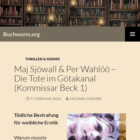
Zum
Inhalt
springen
Buchwurm.org
PRIMÄR
MENÜ
THRILLER & KRIMIS
Maj Sjöwall & Per Wahlöö –
Die Tote im Götakanal
(Kommissar Beck 1)
5. FEBRUAR 2024
MICHAEL MATZER
Tödliche Bestrafung
für weibliche Erotik
Warum musste