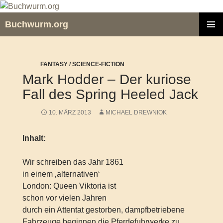
Zum
Inhalt
Buchwurm.org
springen
PRIMÄR
MENÜ
FANTASY / SCIENCE-FICTION
Mark Hodder – Der kuriose
Fall des Spring Heeled Jack
10. MÄRZ 2013
MICHAEL DREWNIOK
Inhalt:
Wir schreiben das Jahr 1861
in einem ‚alternativen‘
London: Queen Viktoria ist
schon vor vielen Jahren
durch ein Attentat gestorben, dampfbetriebene
Fahrzeuge beginnen die Pferdefuhrwerke zu