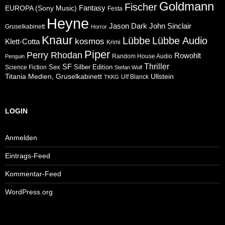
Goldmann
Fischer
Fantasy
EUROPA (Sony Music)
Festa
Heyne
Jason Dark
John Sinclair
Gruselkabinett
Horror
Knaur
Lübbe
Lübbe Audio
kosmos
Klett-Cotta
Krimi
Piper
Perry Rhodan
Rowohlt
Random House Audio
Penguin
Thriller
SF
Sex
Silber Edition
Science Fiction
Stefan Wolf
Ullstein
Titania Medien, Gruselkabinett
Ulf Blanck
TKKG
LOGIN
Anmelden
Eintrags-Feed
Kommentar-Feed
WordPress.org