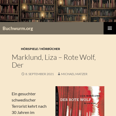
Zum
Inhalt
springen
Buchwurm.org
PRIMÄR
MENÜ
HÖRSPIELE / HÖRBÜCHER
Marklund, Liza – Rote Wolf,
Der
8. SEPTEMBER 2021
MICHAEL MATZER
Ein gesuchter
schwedischer
Terrorist kehrt nach
30 Jahren im