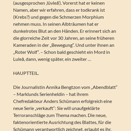
(ausgesprochen ‚lüvleå‘). Vorerst hat er keinen
Namen, aber wir erfahren, dass er todkrank ist
(Krebs?) und gegen die Schmerzen Morphium
nehmen muss. In seinen Albträumen hat er
dunkelrotes Blut an den Händen. Er erinnert sich an
die glorreiche Zeit vor 30 Jahren, an seine früheren
Kameraden in der „Bewegung“. Und unter ihnen an
„Roter Wolf“. – Schon bald geschieht ein Mord in
Luleå, dann, wenig später, ein zweiter …
HAUPTTEIL.
Die Journalistin Annika Bengtzon vom „Abendblatt“
– Marklunds Serienheldin – hat ihrem
Chefredakteur Anders Schümann erfolgreich eine
neue Serie „verkauft“: Sie will unaufgeklärte
Terroranschläge zum Thema machen. Die neue,
faktenorientierte Ausrichtung des Blattes, für die
Schümann verantwortlich zeichnet, erlaubt es ihr.