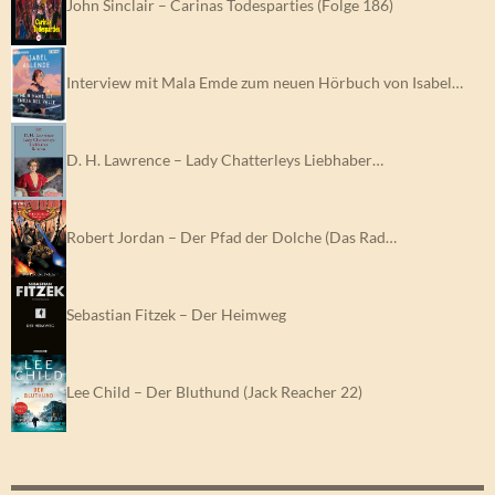
John Sinclair – Carinas Todesparties (Folge 186)
Interview mit Mala Emde zum neuen Hörbuch von Isabel…
D. H. Lawrence – Lady Chatterleys Liebhaber…
Robert Jordan – Der Pfad der Dolche (Das Rad…
Sebastian Fitzek – Der Heimweg
Lee Child – Der Bluthund (Jack Reacher 22)