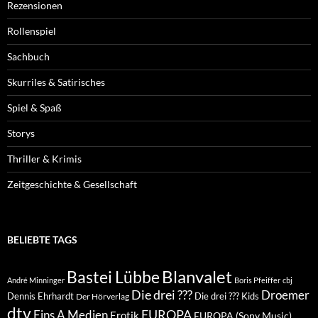
Rezensionen
Rollenspiel
Sachbuch
Skurriles & Satirisches
Spiel & Spaß
Storys
Thriller & Krimis
Zeitgeschichte & Gesellschaft
BELIEBTE TAGS
Blanvalet
Bastei Lübbe
André Minninger
Boris Pfeiffer
cbj
Die drei ???
Droemer
Dennis Ehrhardt
Die drei ??? Kids
Der Hörverlag
dtv
EUROPA
Eins A Medien
Erotik
EUROPA (Sony Music)