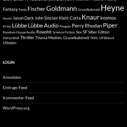
Heyne
Goldmann
Fischer
Fantasy
Festa
Gruselkabinett
Knaur
kosmos
Klett-Cotta
Jason Dark
John Sinclair
Horror
Piper
Lübbe Audio
Lübbe
Perry Rhodan
Krimi
Penguin
Rowohlt
SF
Sex
Silber Edition
Random House Audio
Science Fiction
Thriller
Titania Medien, Gruselkabinett
Ulf Blanck
Stefan Wolf
TKKG
Ullstein
LOGIN
Anmelden
Eintrags-Feed
Kommentar-Feed
WordPress.org