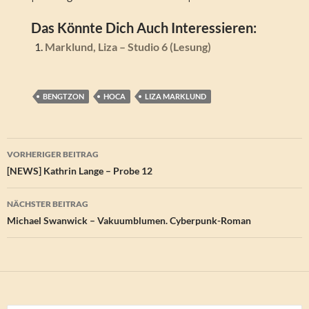
Das Könnte Dich Auch Interessieren:
Marklund, Liza – Studio 6 (Lesung)
BENGTZON
HOCA
LIZA MARKLUND
Beitragsnavigation
VORHERIGER BEITRAG
[NEWS] Kathrin Lange – Probe 12
NÄCHSTER BEITRAG
Michael Swanwick – Vakuumblumen. Cyberpunk-Roman